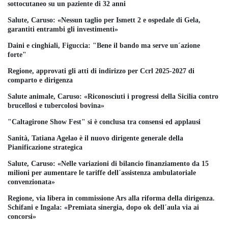
sottocutaneo su un paziente di 32 anni
Salute, Caruso: «Nessun taglio per Ismett 2 e ospedale di Gela,
garantiti entrambi gli investimenti»
Daini e cinghiali, Figuccia: "Bene il bando ma serve un´azione
forte"
Regione, approvati gli atti di indirizzo per Ccrl 2025-2027 di
comparto e dirigenza
Salute animale, Caruso: «Riconosciuti i progressi della Sicilia contro
brucellosi e tubercolosi bovina»
"Caltagirone Show Fest" si è conclusa tra consensi ed applausi
Sanità, Tatiana Agelao è il nuovo dirigente generale della
Pianificazione strategica
Salute, Caruso: «Nelle variazioni di bilancio finanziamento da 15
milioni per aumentare le tariffe dell´assistenza ambulatoriale
convenzionata»
Regione, via libera in commissione Ars alla riforma della dirigenza.
Schifani e Ingala: «Premiata sinergia, dopo ok dell´aula via ai
concorsi»