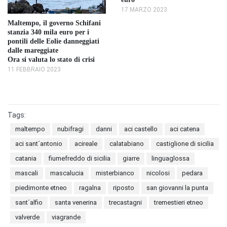
17 MARZO 2023
Maltempo, il governo Schifani
stanzia 340 mila euro per i
pontili delle Eolie danneggiati
dalle mareggiate
Ora si valuta lo stato di crisi
11 FEBBRAIO 2023
Tags:
maltempo
nubifragi
danni
aci castello
aci catena
aci sant´antonio
acireale
calatabiano
castiglione di sicilia
catania
fiumefreddo di sicilia
giarre
linguaglossa
mascali
mascalucia
misterbianco
nicolosi
pedara
piedimonte etneo
ragalna
riposto
san giovanni la punta
sant´alfio
santa venerina
trecastagni
tremestieri etneo
valverde
viagrande