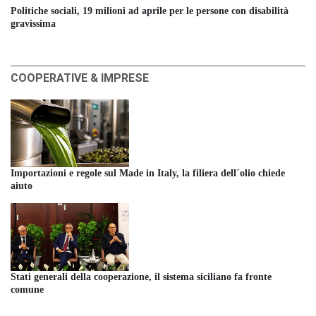
Politiche sociali, 19 milioni ad aprile per le persone con disabilità
gravissima
COOPERATIVE & IMPRESE
Importazioni e regole sul Made in Italy, la filiera dell´olio chiede
aiuto
Stati generali della cooperazione, il sistema siciliano fa fronte
comune