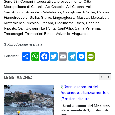
Sono 39 i Comuni interessati dal provvedimento: Città
Metropolitana di Catania: Aci Castello, Aci Catena, Aci
Sant’Antonio, Acireale, Calatabiano, Castiglione di Sicilia, Catania,
Fiumefreddo di Sicilia, Giarre, Linguaglossa, Mascali, Mascalucia,
Misterbianco, Nicolosi, Pedara, Piedimonte Etneo, Ragalna,
Riposto, San Giovanni La Punta, Sant’Alfio, Santa Venerina,
Trecastagni, Tremestieri Etneo, Valverde, Viagrande.
® Riproduzione riservata
Share
WhatsApp
Facebook
Twitter
Email
Telegram
Messenger
PrintFriendl
Condividi:
LEGGI ANCHE:
Danni ai comuni del Messinese,
stanziamento di 3,7 milioni di
euro