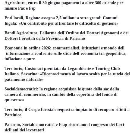
Agricoltura, entro il 30 giugno pagamenti a oltre 300 aziende per
misure Pac e Psp
Enti locali, Regione assegna 2,5 milioni a sette grandi Comuni.
Ingala: «Un contributo per affrontare le difficoltà di gestione»
Bandi Agricoltura, l´allarme dell´Ordine dei Dottori Agronomi e dei
Dottori Forestali della Provincia di Palermo
Economia in ordine 2026: commercialisti, istituzioni e mondo dell
´informazione a confronto sulle sfide dell´economia tra geopolitica,
inflazione e pnrr
Territorio, Custonaci premiata da Legambiente e Touring Club
Italiano. Savarino: «Riconoscimento al lavoro svolto per la tutela del
patrimonio naturale»
Socialdemocratici: la regione acquisisca le quote della sac dalla
camera di commericio, in cambio della copertura del fondo di
quiescenza
Territorio, il Corpo forestale sequestra impianto di recupero rifiuti a
Partinico
Palermo, Socialdemocratici e Fiap ricordano il congresso dei fasci
siciliani dei lavoratori