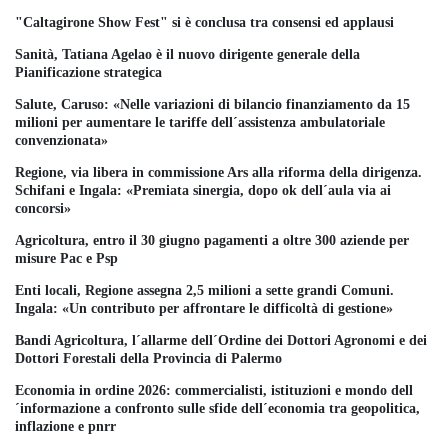
"Caltagirone Show Fest" si è conclusa tra consensi ed applausi
Sanità, Tatiana Agelao è il nuovo dirigente generale della
Pianificazione strategica
Salute, Caruso: «Nelle variazioni di bilancio finanziamento da 15
milioni per aumentare le tariffe dell´assistenza ambulatoriale
convenzionata»
Regione, via libera in commissione Ars alla riforma della dirigenza.
Schifani e Ingala: «Premiata sinergia, dopo ok dell´aula via ai
concorsi»
Agricoltura, entro il 30 giugno pagamenti a oltre 300 aziende per
misure Pac e Psp
Enti locali, Regione assegna 2,5 milioni a sette grandi Comuni.
Ingala: «Un contributo per affrontare le difficoltà di gestione»
Bandi Agricoltura, l´allarme dell´Ordine dei Dottori Agronomi e dei
Dottori Forestali della Provincia di Palermo
Economia in ordine 2026: commercialisti, istituzioni e mondo dell
´informazione a confronto sulle sfide dell´economia tra geopolitica,
inflazione e pnrr