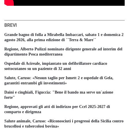
BREVI
Grande bagno di folla a Mirabella Imbaccari, sabato 1 e domenica 2
agosto 2026, alla prima edizione di ´´Terra & Mare´´
Regione, Alberto Pulizzi nominato dirigente generale ad interim del
dipartimento Pesca mediterranea
Ospedale di Acireale, impiantato un defibrillatore cardiaco
sottocutaneo su un paziente di 32 anni
Salute, Caruso: «Nessun taglio per Ismett 2 e ospedale di Gela,
garantiti entrambi gli investimenti»
Daini e cinghiali, Figuccia: "Bene il bando ma serve un´azione
forte"
Regione, approvati gli atti di indirizzo per Ccrl 2025-2027 di
comparto e dirigenza
Salute animale, Caruso: «Riconosciuti i progressi della Sicilia contro
brucellosi e tubercolosi bovina»