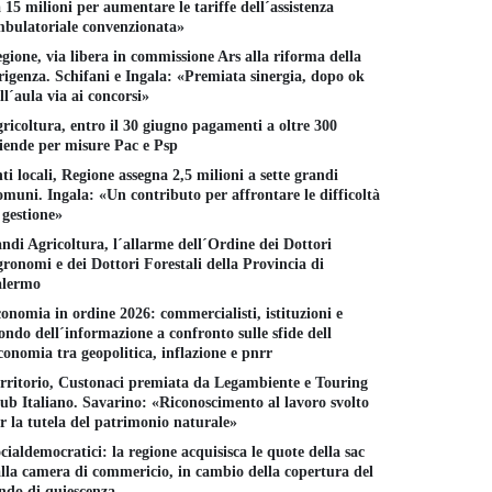
 15 milioni per aumentare le tariffe dell´assistenza
bulatoriale convenzionata»
gione, via libera in commissione Ars alla riforma della
rigenza. Schifani e Ingala: «Premiata sinergia, dopo ok
ll´aula via ai concorsi»
ricoltura, entro il 30 giugno pagamenti a oltre 300
iende per misure Pac e Psp
ti locali, Regione assegna 2,5 milioni a sette grandi
muni. Ingala: «Un contributo per affrontare le difficoltà
 gestione»
ndi Agricoltura, l´allarme dell´Ordine dei Dottori
ronomi e dei Dottori Forestali della Provincia di
alermo
onomia in ordine 2026: commercialisti, istituzioni e
ndo dell´informazione a confronto sulle sfide dell
conomia tra geopolitica, inflazione e pnrr
rritorio, Custonaci premiata da Legambiente e Touring
ub Italiano. Savarino: «Riconoscimento al lavoro svolto
r la tutela del patrimonio naturale»
cialdemocratici: la regione acquisisca le quote della sac
lla camera di commericio, in cambio della copertura del
ndo di quiescenza