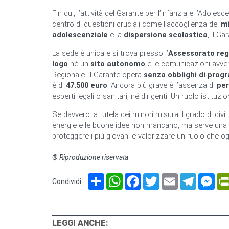
Fin qui, l’attività del Garante per l’Infanzia e l’Adole
centro di questioni cruciali come l’accoglienza dei
mi
adolescenziale
e la
dispersione scolastica
, il Ga
La sede è unica e si trova presso l’
Assessorato regi
logo
né un
sito autonomo
e le comunicazioni avven
Regionale. Il Garante opera
senza obblighi di pro
è di
47.500 euro
. Ancora più grave è l’assenza di
per
esperti legali o sanitari, né dirigenti. Un ruolo istitu
Se davvero la tutela dei minori misura il grado di civilt
energie e le buone idee non mancano, ma serve una sc
proteggere i più giovani e valorizzare un ruolo che ogg
® Riproduzione riservata
Share
WhatsApp
Facebook
Twitter
Email
Telegram
Mes
Condividi:
LEGGI ANCHE: