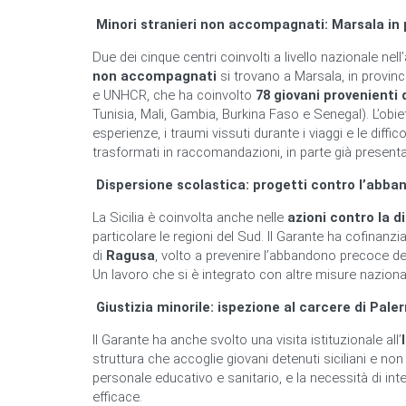
Minori stranieri non accompagnati: Marsala in 
Due dei cinque centri coinvolti a livello nazionale nell’
non accompagnati
si trovano a Marsala, in provinci
e UNHCR, che ha coinvolto
78 giovani provenienti 
Tunisia, Mali, Gambia, Burkina Faso e Senegal). L’obie
esperienze, i traumi vissuti durante i viaggi e le diffic
trasformati in raccomandazioni, in parte già present
Dispersione scolastica: progetti contro l’abb
La Sicilia è coinvolta anche nelle
azioni contro la d
particolare le regioni del Sud. Il Garante ha cofinanz
di
Ragusa
, volto a prevenire l’abbandono precoce dei 
Un lavoro che si è integrato con altre misure nazional
Giustizia minorile: ispezione al carcere di Pale
Il Garante ha anche svolto una visita istituzionale all’
struttura che accoglie giovani detenuti siciliani e no
personale educativo e sanitario, e la necessità di in
efficace.