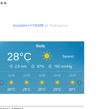
Quotazioni FTSEMIB
da TradingView
Sicily
28°C
Sereno
2.6 m/s
67%
762
mmHg
11:00
12:00
13:00
14:00
15:00
16:00
17:00
‹
›
28°C
29°C
29°C
29°C
30°C
30°C
28°C