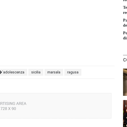
Te
re
Pa
de
Po
di
C
��´adolescenza
sicilia
marsala
ragusa