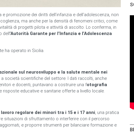
S
la e promozione dei diritti dell’infanzia e dell’adolescenza, non
accoglienza, ma anche per la densità di fenomeni critici, come
italità di progetti pilota e attività di ascolto. Lo conferma, in
 dell
’Autorità Garante per l’Infanzia e l’Adolescenza
te ha operato in Sicilia.
azionale sul neurosviluppo e la salute mentale nei
 società scientifiche del settore. I dati raccolti, anche
nitori e docenti, puntavano a costruire una f
otografia
le risposte educative e sanitarie offerte a livello locale.
l
lavoro regolare dei minori tra i 15 e i 17 anni
, una pratica
e situazioni di sfruttamento o interferire con il percorso
i, aggiornati, e proporre strumenti per bilanciare formazione e
B