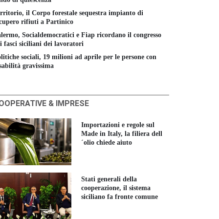
rritorio, il Corpo forestale sequestra impianto di
cupero rifiuti a Partinico
lermo, Socialdemocratici e Fiap ricordano il congresso
i fasci siciliani dei lavoratori
litiche sociali, 19 milioni ad aprile per le persone con
sabilità gravissima
OOPERATIVE & IMPRESE
Importazioni e regole sul
Made in Italy, la filiera dell
´olio chiede aiuto
Stati generali della
cooperazione, il sistema
siciliano fa fronte comune