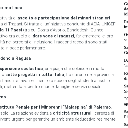
Gr
prima linea
do
Ma
attività di
ascolto e partecipazione dei minori stranieri
Re
a di Trapani. Si tratta di un’iniziativa congiunta di AGIA, UNICEF
in
da 11 Paesi
(tra cui Costa d’Avorio, Bangladesh, Guinea,
Os
ttivo era quello di
dare voce ai ragazzi
, far emergere le loro
so
oltà nei percorsi di inclusione. I racconti raccolti sono stati
Sa
ate in sede parlamentare.
Ge
andono a Ragusa
Da
´a
ispersione scolastica
, una piaga che colpisce in modo
Re
iato
sette progetti in tutta Italia
, tra cui uno nella provincia
di
banchi e favorire il rientro a scuola degli studenti a rischio.
Sa
i, mettendo al centro scuole, famiglie e servizi sociali.
Si
rmo
"C
ap
Istituto Penale per i Minorenni “Malaspina” di Palermo
,
Sa
n solo. La relazione evidenzia
criticità strutturali
, carenza di
Pi
terventi urgenti per garantire un ambiente rieducativo realmente
Sa