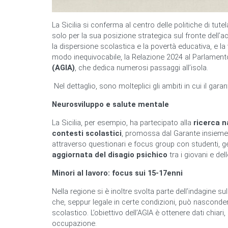
La Sicilia si conferma al centro delle politiche di tute
solo per la sua posizione strategica sul fronte dell’
la dispersione scolastica e la povertà educativa, e la v
modo inequivocabile, la Relazione 2024 al Parlamento
(AGIA)
, che dedica numerosi passaggi all’isola.
Nel dettaglio, sono molteplici gli ambiti in cui il garan
Neurosviluppo e salute mentale
La Sicilia, per esempio, ha partecipato alla
ricerca n
contesti scolastici
, promossa dal Garante insieme a
attraverso questionari e focus group con studenti, ge
aggiornata del disagio psichico
tra i giovani e del
Minori al lavoro: focus sui 15-17enni
Nella regione si è inoltre svolta parte dell’indagine su
che, seppur legale in certe condizioni, può nasconder
scolastico. L’obiettivo dell’AGIA è ottenere dati chiar
occupazione.