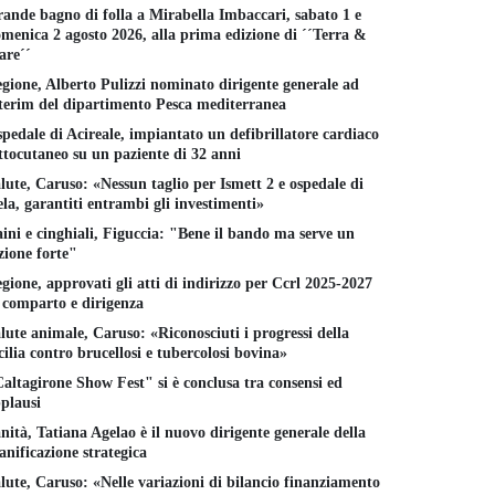
ande bagno di folla a Mirabella Imbaccari, sabato 1 e
menica 2 agosto 2026, alla prima edizione di ´´Terra &
re´´
gione, Alberto Pulizzi nominato dirigente generale ad
terim del dipartimento Pesca mediterranea
pedale di Acireale, impiantato un defibrillatore cardiaco
ttocutaneo su un paziente di 32 anni
lute, Caruso: «Nessun taglio per Ismett 2 e ospedale di
la, garantiti entrambi gli investimenti»
ini e cinghiali, Figuccia: "Bene il bando ma serve un
zione forte"
gione, approvati gli atti di indirizzo per Ccrl 2025-2027
 comparto e dirigenza
lute animale, Caruso: «Riconosciuti i progressi della
cilia contro brucellosi e tubercolosi bovina»
altagirone Show Fest" si è conclusa tra consensi ed
plausi
nità, Tatiana Agelao è il nuovo dirigente generale della
anificazione strategica
lute, Caruso: «Nelle variazioni di bilancio finanziamento