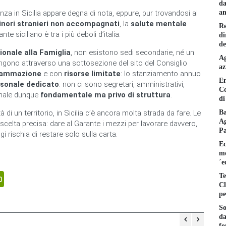
da
am
scenza in Sicilia appare degna di nota, eppure, pur trovandosi al
nori stranieri non accompagnati
, la
salute mentale
Re
rante siciliano è tra i più deboli d’italia.
di
de
onale alla Famiglia
, non esistono sedi secondarie, né un
Ag
gono attraverso una sottosezione del sito del Consiglio
az
grammazione
e con
risorse limitate
: lo stanziamento annuo
En
sonale dedicato
: non ci sono segretari, amministrativi,
Co
zionale dunque
fondamentale ma privo di struttura
.
di
Ba
à di un territorio, in Sicilia c’è ancora molta strada da fare. Le
Ag
elta precisa: dare al Garante i mezzi per lavorare davvero,
P
i rischia di restare solo sulla carta.
Ec
mo
´e
senger
PrintFriendly
Te
Cl
pe
So
da
fo