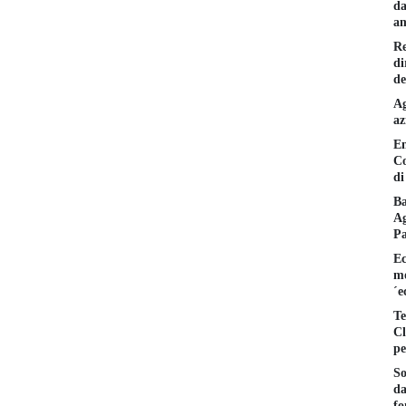
da
am
Re
di
de
Ag
az
En
Co
di
Ba
Ag
P
Ec
mo
´e
Te
Cl
pe
So
da
fo