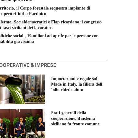
rritorio, il Corpo forestale sequestra impianto di
cupero rifiuti a Partinico
lermo, Socialdemocratici e Fiap ricordano il congresso
i fasci siciliani dei lavoratori
litiche sociali, 19 milioni ad aprile per le persone con
sabilità gravissima
OOPERATIVE & IMPRESE
Importazioni e regole sul
Made in Italy, la filiera dell
´olio chiede aiuto
Stati generali della
cooperazione, il sistema
siciliano fa fronte comune