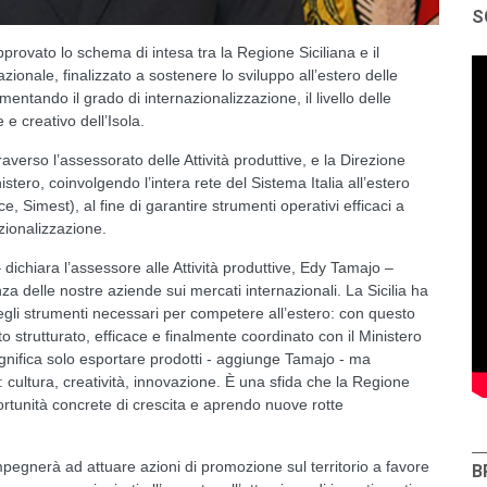
S
pprovato lo schema di intesa tra la Regione Siciliana e il
azionale, finalizzato a sostenere lo sviluppo all’estero delle
ementando il grado di internazionalizzazione, il livello delle
 e creativo dell’Isola.
verso l’assessorato delle Attività produttive, e la Direzione
ero, coinvolgendo l’intera rete del Sistema Italia all’estero
ace, Simest), al fine di garantire strumenti operativi efficaci a
zionalizzazione.
dichiara l’assessore alle Attività produttive, Edy Tamajo –
a delle nostre aziende sui mercati internazionali. La Sicilia ha
egli strumenti necessari per competere all’estero: con questo
strutturato, efficace e finalmente coordinato con il Ministero
significa solo esportare prodotti - aggiunge Tamajo - ma
cultura, creatività, innovazione. È una sfida che la Regione
rtunità concrete di crescita e aprendo nuove rotte
 impegnerà ad attuare azioni di promozione sul territorio a favore
B