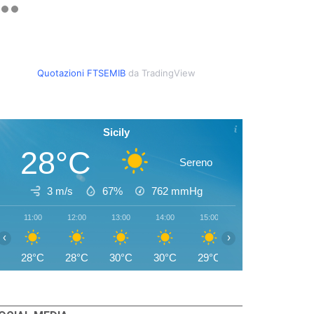
Quotazioni FTSEMIB
da TradingView
Sicily
28°C
Sereno
3 m/s
67%
762
mmHg
11:00
12:00
13:00
14:00
15:00
16:00
17:00
‹
›
28°C
28°C
30°C
30°C
29°C
29°C
28°C