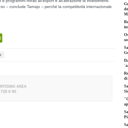
e e programmi mirati all’export e all’attrazione di investimenti.
Gr
rso – conclude Tamajo – perché la competitività internazionale
do
Ma
Re
in
Os
senger
PrintFriendly
so
Sa
Ge
o
Da
´a
Re
di
Sa
Si
"C
ap
Sa
Pi
Sa