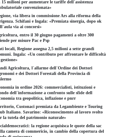
 15 milioni per aumentare le tariffe dell´assistenza
bulatoriale convenzionata»
gione, via libera in commissione Ars alla riforma della
rigenza. Schifani e Ingala: «Premiata sinergia, dopo ok
ll´aula via ai concorsi»
ricoltura, entro il 30 giugno pagamenti a oltre 300
iende per misure Pac e Psp
ti locali, Regione assegna 2,5 milioni a sette grandi
muni. Ingala: «Un contributo per affrontare le difficoltà
 gestione»
ndi Agricoltura, l´allarme dell´Ordine dei Dottori
ronomi e dei Dottori Forestali della Provincia di
alermo
onomia in ordine 2026: commercialisti, istituzioni e
ndo dell´informazione a confronto sulle sfide dell
conomia tra geopolitica, inflazione e pnrr
rritorio, Custonaci premiata da Legambiente e Touring
ub Italiano. Savarino: «Riconoscimento al lavoro svolto
r la tutela del patrimonio naturale»
cialdemocratici: la regione acquisisca le quote della sac
lla camera di commericio, in cambio della copertura del
ndo di quiescenza