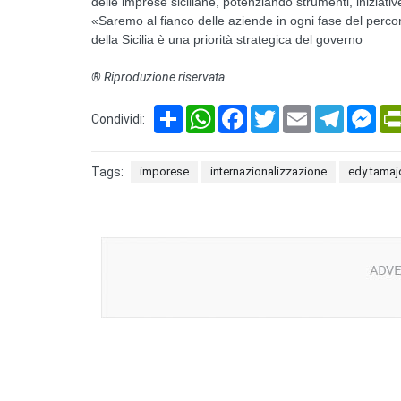
delle imprese siciliane, potenziando strumenti, iniziativ
«Saremo al fianco delle aziende in ogni fase del perco
della Sicilia è una priorità strategica del governo
® Riproduzione riservata
Share
WhatsApp
Facebook
Twitter
Email
Telegram
Mes
Condividi:
Tags:
imporese
internazionalizzazione
edy tamaj