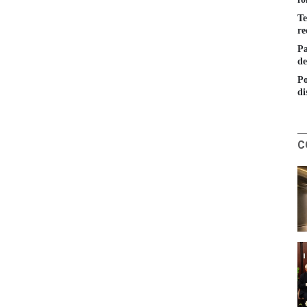
Te
re
Pa
de
Po
di
C