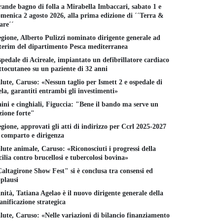
ande bagno di folla a Mirabella Imbaccari, sabato 1 e
menica 2 agosto 2026, alla prima edizione di ´´Terra &
re´´
gione, Alberto Pulizzi nominato dirigente generale ad
terim del dipartimento Pesca mediterranea
pedale di Acireale, impiantato un defibrillatore cardiaco
ttocutaneo su un paziente di 32 anni
lute, Caruso: «Nessun taglio per Ismett 2 e ospedale di
la, garantiti entrambi gli investimenti»
ini e cinghiali, Figuccia: "Bene il bando ma serve un
zione forte"
gione, approvati gli atti di indirizzo per Ccrl 2025-2027
 comparto e dirigenza
lute animale, Caruso: «Riconosciuti i progressi della
cilia contro brucellosi e tubercolosi bovina»
altagirone Show Fest" si è conclusa tra consensi ed
plausi
nità, Tatiana Agelao è il nuovo dirigente generale della
anificazione strategica
lute, Caruso: «Nelle variazioni di bilancio finanziamento