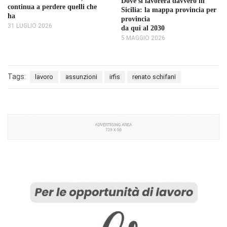
Dove si lavorerà davvero in
continua a perdere quelli che
Sicilia: la mappa provincia per
ha
provincia
31 LUGLIO 2026
da qui al 2030
5 MAGGIO 2026
Tags:
lavoro
assunzioni
irfis
renato schifani