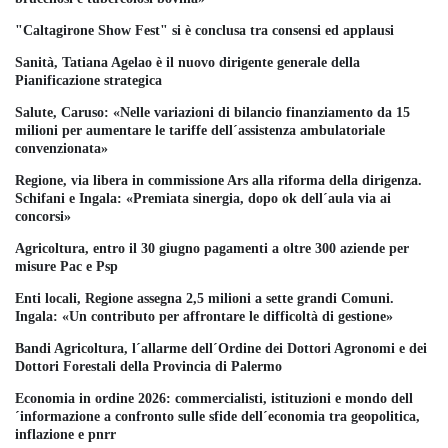
"Caltagirone Show Fest" si è conclusa tra consensi ed applausi
Sanità, Tatiana Agelao è il nuovo dirigente generale della
Pianificazione strategica
Salute, Caruso: «Nelle variazioni di bilancio finanziamento da 15
milioni per aumentare le tariffe dell´assistenza ambulatoriale
convenzionata»
Regione, via libera in commissione Ars alla riforma della dirigenza.
Schifani e Ingala: «Premiata sinergia, dopo ok dell´aula via ai
concorsi»
Agricoltura, entro il 30 giugno pagamenti a oltre 300 aziende per
misure Pac e Psp
Enti locali, Regione assegna 2,5 milioni a sette grandi Comuni.
Ingala: «Un contributo per affrontare le difficoltà di gestione»
Bandi Agricoltura, l´allarme dell´Ordine dei Dottori Agronomi e dei
Dottori Forestali della Provincia di Palermo
Economia in ordine 2026: commercialisti, istituzioni e mondo dell
´informazione a confronto sulle sfide dell´economia tra geopolitica,
inflazione e pnrr