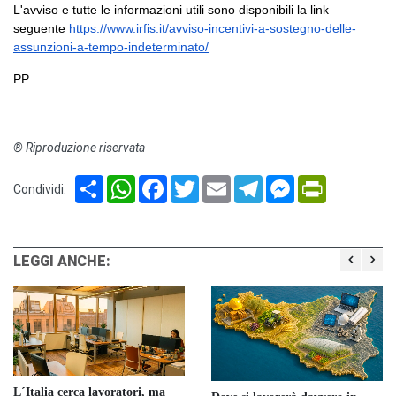
L'avviso e tutte le informazioni utili sono disponibili la link
seguente
https://www.irfis.it/avviso-incentivi-a-sostegno-delle-
assunzioni-a-tempo-indeterminato/
PP
® Riproduzione riservata
Share
WhatsApp
Facebook
Twitter
Email
Telegram
Messenger
PrintFriendl
Condividi:
LEGGI ANCHE:
L´Italia cerca lavoratori, ma