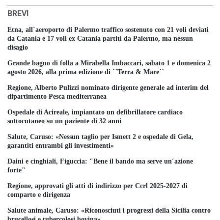
BREVI
Etna, all´aeroporto di Palermo traffico sostenuto con 21 voli deviati
da Catania e 17 voli ex Catania partiti da Palermo, ma nessun
disagio
Grande bagno di folla a Mirabella Imbaccari, sabato 1 e domenica 2
agosto 2026, alla prima edizione di ´´Terra & Mare´´
Regione, Alberto Pulizzi nominato dirigente generale ad interim del
dipartimento Pesca mediterranea
Ospedale di Acireale, impiantato un defibrillatore cardiaco
sottocutaneo su un paziente di 32 anni
Salute, Caruso: «Nessun taglio per Ismett 2 e ospedale di Gela,
garantiti entrambi gli investimenti»
Daini e cinghiali, Figuccia: "Bene il bando ma serve un´azione
forte"
Regione, approvati gli atti di indirizzo per Ccrl 2025-2027 di
comparto e dirigenza
Salute animale, Caruso: «Riconosciuti i progressi della Sicilia contro
brucellosi e tubercolosi bovina»