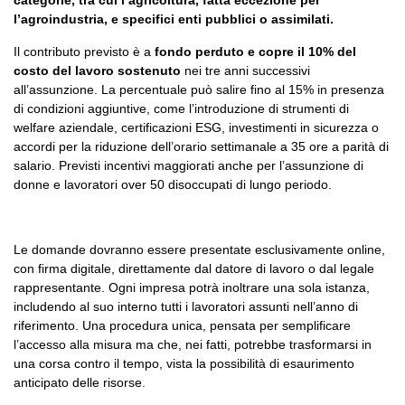
categorie, tra cui l’agricoltura, fatta eccezione per
l’agroindustria, e specifici enti pubblici o assimilati.
Il contributo previsto è a
fondo perduto e copre il 10% del
costo del lavoro sostenuto
nei tre anni successivi
all’assunzione. La percentuale può salire fino al 15% in presenza
di condizioni aggiuntive, come l’introduzione di strumenti di
welfare aziendale, certificazioni ESG, investimenti in sicurezza o
accordi per la riduzione dell’orario settimanale a 35 ore a parità di
salario. Previsti incentivi maggiorati anche per l’assunzione di
donne e lavoratori over 50 disoccupati di lungo periodo.
Le domande dovranno essere presentate esclusivamente online,
con firma digitale, direttamente dal datore di lavoro o dal legale
rappresentante. Ogni impresa potrà inoltrare una sola istanza,
includendo al suo interno tutti i lavoratori assunti nell’anno di
riferimento. Una procedura unica, pensata per semplificare
l’accesso alla misura ma che, nei fatti, potrebbe trasformarsi in
una corsa contro il tempo, vista la possibilità di esaurimento
anticipato delle risorse.