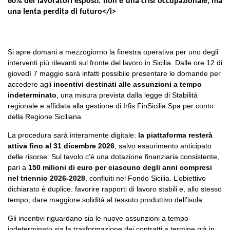
60% dei lavoratori esposti: non è una crisi occupazionale, ma
una lenta perdita di futuro</i>
Si apre domani a mezzogiorno la finestra operativa per uno degli
interventi più rilevanti sul fronte del lavoro in Sicilia. Dalle ore 12 di
giovedì 7 maggio sarà infatti possibile presentare le domande per
accedere agli
incentivi destinati alle assunzioni a tempo
indeterminato
, una misura prevista dalla legge di Stabilità
regionale e affidata alla gestione di Irfis FinSicilia Spa per conto
della Regione Siciliana.
La procedura sarà interamente digitale:
la piattaforma resterà
attiva fino al 31 dicembre 2026
, salvo esaurimento anticipato
delle risorse. Sul tavolo c’è una dotazione finanziaria consistente,
pari a
150 milioni di euro per ciascuno degli anni compresi
nel triennio 2026-2028
, confluiti nel Fondo Sicilia. L’obiettivo
dichiarato è duplice: favorire rapporti di lavoro stabili e, allo stesso
tempo, dare maggiore solidità al tessuto produttivo dell’isola.
Gli incentivi riguardano sia le nuove assunzioni a tempo
indeterminato sia la trasformazione dei contratti a termine già in