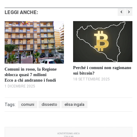
LEGGI ANCHE:
Perché i comuni non ragionano
Comuni in rosso, la Regione
sui bitcoin?
sblocca quasi 7 milioni
18 SETTEMBRE 2025
Ecco a chi andranno i fondi
1 DICEMBRE 2025
Tags:
comuni
dissesto
elisa ingala