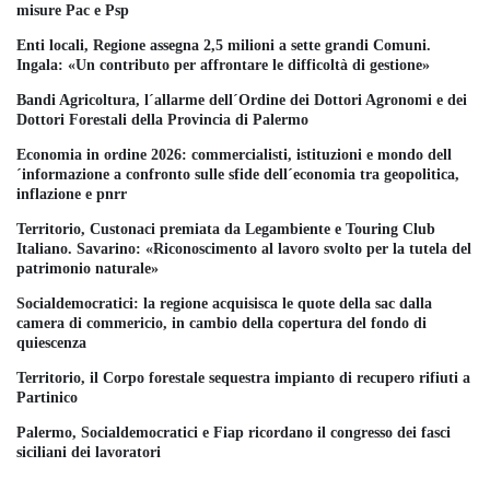
misure Pac e Psp
Enti locali, Regione assegna 2,5 milioni a sette grandi Comuni.
Ingala: «Un contributo per affrontare le difficoltà di gestione»
Bandi Agricoltura, l´allarme dell´Ordine dei Dottori Agronomi e dei
Dottori Forestali della Provincia di Palermo
Economia in ordine 2026: commercialisti, istituzioni e mondo dell
´informazione a confronto sulle sfide dell´economia tra geopolitica,
inflazione e pnrr
Territorio, Custonaci premiata da Legambiente e Touring Club
Italiano. Savarino: «Riconoscimento al lavoro svolto per la tutela del
patrimonio naturale»
Socialdemocratici: la regione acquisisca le quote della sac dalla
camera di commericio, in cambio della copertura del fondo di
quiescenza
Territorio, il Corpo forestale sequestra impianto di recupero rifiuti a
Partinico
Palermo, Socialdemocratici e Fiap ricordano il congresso dei fasci
siciliani dei lavoratori