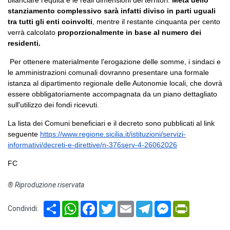
stanziamento complessivo sarà infatti diviso in parti uguali
tra tutti gli enti coinvolti
, mentre il restante cinquanta per cento
verrà calcolato
proporzionalmente in base al numero dei
residenti.
Per ottenere materialmente l'erogazione delle somme, i sindaci e
le amministrazioni comunali dovranno presentare una formale
istanza al dipartimento regionale delle Autonomie locali, che dovrà
essere obbligatoriamente accompagnata da un piano dettagliato
sull'utilizzo dei fondi ricevuti.
La lista dei Comuni beneficiari e il decreto sono pubblicati al link
seguente
https://www.regione.sicilia.it/istituzioni/servizi-
informativi/decreti-e-direttive/n-376serv-4-26062026
FC
® Riproduzione riservata
Share
WhatsApp
Facebook
Twitter
Email
Telegram
Messenger
PrintFriendl
Condividi: