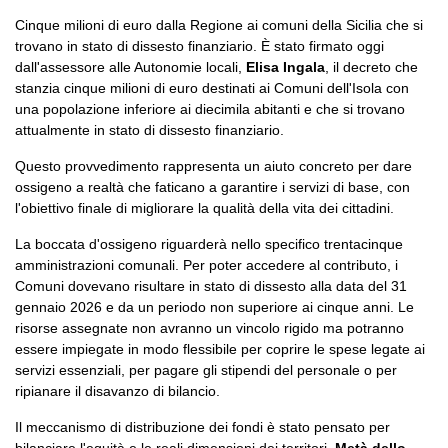
Cinque milioni di euro dalla Regione ai comuni della Sicilia che si
trovano in stato di dissesto finanziario. È stato firmato oggi
dall'assessore alle Autonomie locali,
Elisa Ingala
, il decreto che
stanzia cinque milioni di euro destinati ai Comuni dell'Isola con
una popolazione inferiore ai diecimila abitanti e che si trovano
attualmente in stato di dissesto finanziario.
Questo provvedimento rappresenta un aiuto concreto per dare
ossigeno a realtà che faticano a garantire i servizi di base, con
l'obiettivo finale di migliorare la qualità della vita dei cittadini.
La boccata d'ossigeno riguarderà nello specifico trentacinque
amministrazioni comunali. Per poter accedere al contributo, i
Comuni dovevano risultare in stato di dissesto alla data del 31
gennaio 2026 e da un periodo non superiore ai cinque anni. Le
risorse assegnate non avranno un vincolo rigido ma potranno
essere impiegate in modo flessibile per coprire le spese legate ai
servizi essenziali, per pagare gli stipendi del personale o per
ripianare il disavanzo di bilancio.
Il meccanismo di distribuzione dei fondi è stato pensato per
bilanciare l'equità e le reali dimensioni dei territori.
Metà dello