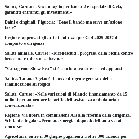
Salute, Caruso: «Nessun taglio per Ismett 2 e ospedale di Gela,
garantiti entrambi gli investimenti»
Daini e cinghiali, Figuccia: "Bene il bando ma serve un´azione
forte"
Regione, approvati gli atti di indirizzo per Ccrl 2025-2027 di
comparto e dirigenza
Salute animale, Caruso: «Riconosciuti i progressi della Sicilia contro
brucellosi e tubercolosi bovina»
"Caltagirone Show Fest" si è conclusa tra consensi ed applausi
Sanità, Tatiana Agelao è il nuovo dirigente generale della
Pianificazione strategica
Salute, Caruso: «Nelle variazioni di bilancio finanziamento da 15
milioni per aumentare le tariffe dell´assistenza ambulatoriale
convenzionata»
Regione, via libera in commissione Ars alla riforma della dirigenza.
Schifani e Ingala: «Premiata sinergia, dopo ok dell´aula via ai
concorsi»
Agricoltura, entro il 30 giugno pagamenti a oltre 300 aziende per