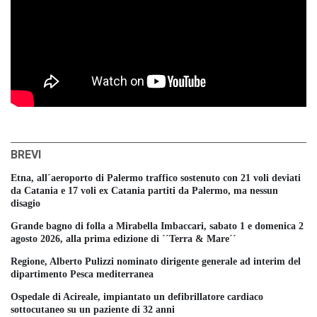
BREVI
Etna, all´aeroporto di Palermo traffico sostenuto con 21 voli deviati
da Catania e 17 voli ex Catania partiti da Palermo, ma nessun
disagio
Grande bagno di folla a Mirabella Imbaccari, sabato 1 e domenica 2
agosto 2026, alla prima edizione di ´´Terra & Mare´´
Regione, Alberto Pulizzi nominato dirigente generale ad interim del
dipartimento Pesca mediterranea
Ospedale di Acireale, impiantato un defibrillatore cardiaco
sottocutaneo su un paziente di 32 anni