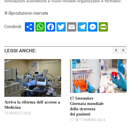
innovazioni scientifiche e nuovi modelli organizzativi e formativi”.
® Riproduzione riservata
Share
WhatsApp
Facebook
Twitter
Email
Telegram
Messenger
PrintFriendl
Condividi:
LEGGI ANCHE:
17 Settembre
Arriva la riforma dell´accesso a
Giornata mondiale
Medicina
della sicurezza
10 MARZO 2025
dei pazienti
17 SETTEMBRE 2024