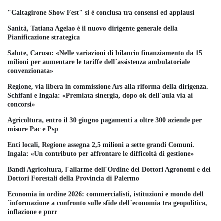
"Caltagirone Show Fest" si è conclusa tra consensi ed applausi
Sanità, Tatiana Agelao è il nuovo dirigente generale della
Pianificazione strategica
Salute, Caruso: «Nelle variazioni di bilancio finanziamento da 15
milioni per aumentare le tariffe dell´assistenza ambulatoriale
convenzionata»
Regione, via libera in commissione Ars alla riforma della dirigenza.
Schifani e Ingala: «Premiata sinergia, dopo ok dell´aula via ai
concorsi»
Agricoltura, entro il 30 giugno pagamenti a oltre 300 aziende per
misure Pac e Psp
Enti locali, Regione assegna 2,5 milioni a sette grandi Comuni.
Ingala: «Un contributo per affrontare le difficoltà di gestione»
Bandi Agricoltura, l´allarme dell´Ordine dei Dottori Agronomi e dei
Dottori Forestali della Provincia di Palermo
Economia in ordine 2026: commercialisti, istituzioni e mondo dell
´informazione a confronto sulle sfide dell´economia tra geopolitica,
inflazione e pnrr