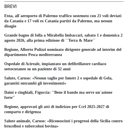
BREVI
Etna, all´aeroporto di Palermo traffico sostenuto con 21 voli deviati
da Catania e 17 voli ex Catania partiti da Palermo, ma nessun
disagio
Grande bagno di folla a Mirabella Imbaccari, sabato 1 e domenica 2
agosto 2026, alla prima edizione di ´´Terra & Mare´´
Regione, Alberto Pulizzi nominato dirigente generale ad interim del
dipartimento Pesca mediterranea
Ospedale di Acireale, impiantato un defibrillatore cardiaco
sottocutaneo su un paziente di 32 anni
Salute, Caruso: «Nessun taglio per Ismett 2 e ospedale di Gela,
garantiti entrambi gli investimenti»
Daini e cinghiali, Figuccia: "Bene il bando ma serve un´azione
forte"
Regione, approvati gli atti di indirizzo per Ccrl 2025-2027 di
comparto e dirigenza
Salute animale, Caruso: «Riconosciuti i progressi della Sicilia contro
brucellosi e tubercolosi bovina»