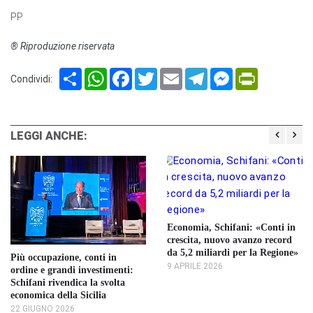
PP
® Riproduzione riservata
Share
WhatsApp
Facebook
Twitter
Email
Telegram
Messenger
PrintFriendl
Condividi:
LEGGI ANCHE:
Economia, Schifani: «Conti in
crescita, nuovo avanzo record
da 5,2 miliardi per la Regione»
Più occupazione, conti in
9 APRILE 2026
ordine e grandi investimenti:
Schifani rivendica la svolta
economica della Sicilia
22 GIUGNO 2026