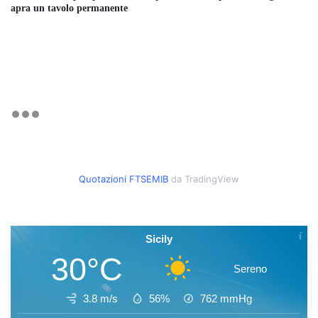
apra un tavolo permanente
Quotazioni FTSEMIB
da TradingView
Sicily
30°C
Sereno
3.8 m/s
56%
762
mmHg