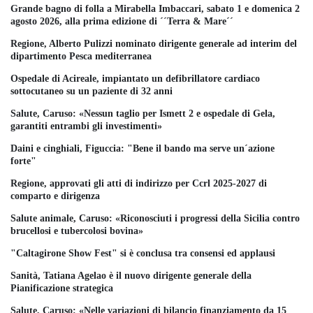
Grande bagno di folla a Mirabella Imbaccari, sabato 1 e domenica 2
agosto 2026, alla prima edizione di ´´Terra & Mare´´
Regione, Alberto Pulizzi nominato dirigente generale ad interim del
dipartimento Pesca mediterranea
Ospedale di Acireale, impiantato un defibrillatore cardiaco
sottocutaneo su un paziente di 32 anni
Salute, Caruso: «Nessun taglio per Ismett 2 e ospedale di Gela,
garantiti entrambi gli investimenti»
Daini e cinghiali, Figuccia: "Bene il bando ma serve un´azione
forte"
Regione, approvati gli atti di indirizzo per Ccrl 2025-2027 di
comparto e dirigenza
Salute animale, Caruso: «Riconosciuti i progressi della Sicilia contro
brucellosi e tubercolosi bovina»
"Caltagirone Show Fest" si è conclusa tra consensi ed applausi
Sanità, Tatiana Agelao è il nuovo dirigente generale della
Pianificazione strategica
Salute, Caruso: «Nelle variazioni di bilancio finanziamento da 15