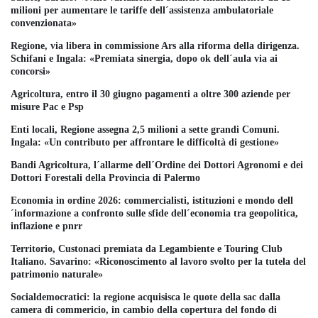
milioni per aumentare le tariffe dell´assistenza ambulatoriale
convenzionata»
Regione, via libera in commissione Ars alla riforma della dirigenza.
Schifani e Ingala: «Premiata sinergia, dopo ok dell´aula via ai
concorsi»
Agricoltura, entro il 30 giugno pagamenti a oltre 300 aziende per
misure Pac e Psp
Enti locali, Regione assegna 2,5 milioni a sette grandi Comuni.
Ingala: «Un contributo per affrontare le difficoltà di gestione»
Bandi Agricoltura, l´allarme dell´Ordine dei Dottori Agronomi e dei
Dottori Forestali della Provincia di Palermo
Economia in ordine 2026: commercialisti, istituzioni e mondo dell
´informazione a confronto sulle sfide dell´economia tra geopolitica,
inflazione e pnrr
Territorio, Custonaci premiata da Legambiente e Touring Club
Italiano. Savarino: «Riconoscimento al lavoro svolto per la tutela del
patrimonio naturale»
Socialdemocratici: la regione acquisisca le quote della sac dalla
camera di commericio, in cambio della copertura del fondo di