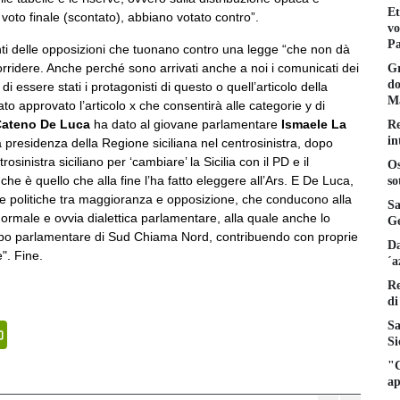
Et
voto finale (scontato), abbiano votato contro”.
vo
Pa
nti delle opposizioni che tuonano contro una legge “che non dà
’ sorridere. Anche perché sono arrivati anche a noi i comunicati dei
Gr
do
essere stati i protagonisti di questo o quell’articolo della
Ma
to approvato l’articolo x che consentirà alle categorie y di
ateno De Luca
ha dato al giovane parlamentare
Ismaele La
Re
in
la presidenza della Regione siciliana nel centrosinistra, dopo
sinistra siciliano per ‘cambiare’ la Sicilia con il PD e il
Os
e è quello che alla fine l’ha fatto eleggere all’Ars. E De Luca,
so
ve politiche tra maggioranza e opposizione, che conducono alla
Sa
ormale e ovvia dialettica parlamentare, alla quale anche lo
Ge
ppo parlamentare di Sud Chiama Nord, contribuendo con proprie
Da
". Fine.
´a
Re
di
Sa
senger
PrintFriendly
Si
"C
ap