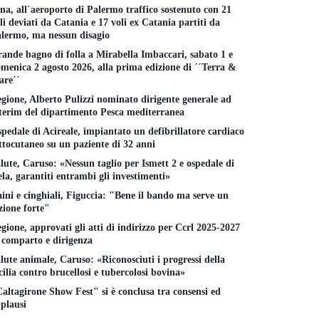
na, all´aeroporto di Palermo traffico sostenuto con 21
li deviati da Catania e 17 voli ex Catania partiti da
lermo, ma nessun disagio
ande bagno di folla a Mirabella Imbaccari, sabato 1 e
menica 2 agosto 2026, alla prima edizione di ´´Terra &
re´´
gione, Alberto Pulizzi nominato dirigente generale ad
terim del dipartimento Pesca mediterranea
pedale di Acireale, impiantato un defibrillatore cardiaco
ttocutaneo su un paziente di 32 anni
lute, Caruso: «Nessun taglio per Ismett 2 e ospedale di
la, garantiti entrambi gli investimenti»
ini e cinghiali, Figuccia: "Bene il bando ma serve un
zione forte"
gione, approvati gli atti di indirizzo per Ccrl 2025-2027
 comparto e dirigenza
lute animale, Caruso: «Riconosciuti i progressi della
cilia contro brucellosi e tubercolosi bovina»
altagirone Show Fest" si è conclusa tra consensi ed
plausi