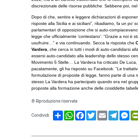
discrezionale delle risorse pubbliche. Sebbene poi, nel 
Dopo di che, sentire e leggere dichiarazioni di espone
risposte alla Sicilia e ai siciliani”, ribadiamo, fa un po
parlamentari di opposizione che si auto-compiacevano di 
legge che ufficialmente ‘contestano’: “Grazie a noi è sta
usufruire…” e via continuando. Secca la risposta che
C
Vardera
, che cerca in tutti i modi di auto-candidarsi al
essersi auto-candidato alla leadership dello stesso centro
Movimento 5 Stelle… La Vardera ha criticato De Luca, ch
pacatamente, gli ha risposto su Facebook: “Le trattati
formulazione di proposte di legge, fanno parte di una n
stesso La Vardera ha partecipato quando era nel gru
proposte alla formazione anche delle cosiddette tabelle
® Riproduzione riservata
Share
WhatsApp
Facebook
Twitter
Email
Telegram
Mes
Condividi: