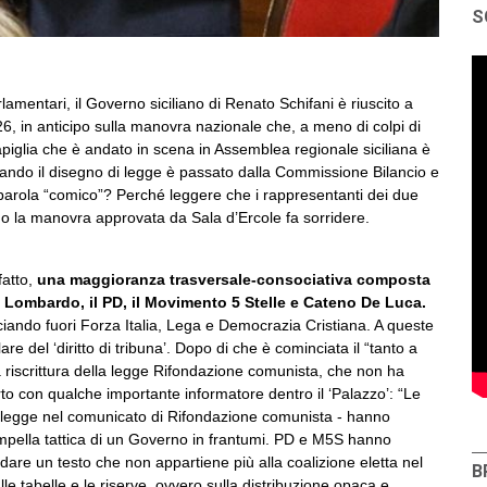
S
mentari, il Governo siciliano di Renato Schifani è riuscito a
, in anticipo sulla manovra nazionale che, a meno di colpi di
piglia che è andato in scena in Assemblea regionale siciliana è
 quando il disegno di legge è passato dalla Commissione Bilancio e
a parola “comico”? Perché leggere che i rappresentanti dei due
ano la manovra approvata da Sala d’Ercole fa sorridere.
fatto,
una maggioranza trasversale-consociativa composta
ele Lombardo, il PD, il Movimento 5 Stelle e Cateno De Luca.
sciando fuori Forza Italia, Lega e Democrazia Cristiana. A queste
lare del ‘diritto di tribuna’. Dopo di che è cominciata il “tanto a
la riscrittura della legge Rifondazione comunista, che non ha
to con qualche importante informatore dentro il ‘Palazzo’: “Le
 si legge nel comunicato di Rifondazione comunista - hanno
ampella tattica di un Governo in frantumi. PD e M5S hanno
indare un testo che non appartiene più alla coalizione eletta nel
B
e tabelle e le riserve, ovvero sulla distribuzione opaca e