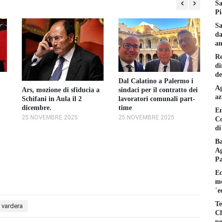
Sa
Pi
Sa
da
am
Re
di
de
Dal Calatino a Palermo i
I 
Ag
sindaci per il contratto dei
Ars, mozione di sfiducia a
La
az
lavoratori comunali part-
Schifani in Aula il 2
di
time
dicembre.
2
En
25 NOVEMBRE 2025
25 NOVEMBRE 2025
Co
di
Ba
Ag
P
Ec
mo
´e
Te
 vardera
Cl
pe