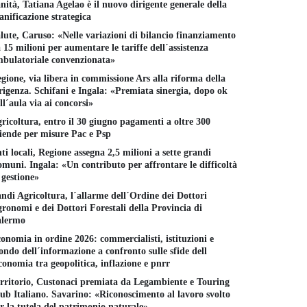
nità, Tatiana Agelao è il nuovo dirigente generale della
anificazione strategica
lute, Caruso: «Nelle variazioni di bilancio finanziamento
 15 milioni per aumentare le tariffe dell´assistenza
bulatoriale convenzionata»
gione, via libera in commissione Ars alla riforma della
rigenza. Schifani e Ingala: «Premiata sinergia, dopo ok
ll´aula via ai concorsi»
Mozione di sfiducia, i
capponi di Natale all´Ars
L´Ars appro
ricoltura, entro il 30 giugno pagamenti a oltre 300
primi passi
 mozione di sfiducia
Documenti 
iende per misure Pac e Psp
venta uno show.
finanza
19 NOVEMBRE 2025
2 NOVEMBRE 2025
17 SETTEMB
ti locali, Regione assegna 2,5 milioni a sette grandi
muni. Ingala: «Un contributo per affrontare le difficoltà
 gestione»
ndi Agricoltura, l´allarme dell´Ordine dei Dottori
ronomi e dei Dottori Forestali della Provincia di
alermo
onomia in ordine 2026: commercialisti, istituzioni e
ndo dell´informazione a confronto sulle sfide dell
conomia tra geopolitica, inflazione e pnrr
rritorio, Custonaci premiata da Legambiente e Touring
ub Italiano. Savarino: «Riconoscimento al lavoro svolto
r la tutela del patrimonio naturale»