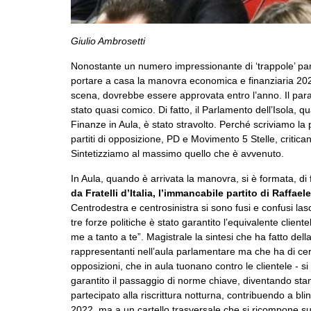
Giulio Ambrosetti
Nonostante un numero impressionante di ‘trappole’ parla
portare a casa la manovra economica e finanziaria 2026
scena, dovrebbe essere approvata entro l’anno. Il para
stato quasi comico. Di fatto, il Parlamento dell’Isola,
Finanze in Aula, è stato stravolto. Perché scriviamo l
partiti di opposizione, PD e Movimento 5 Stelle, critic
Sintetizziamo al massimo quello che è avvenuto.
In Aula, quando è arrivata la manovra, si è formata, di 
da Fratelli d’Italia, l’immancabile partito di Raffa
Centrodestra e centrosinistra si sono fusi e confusi la
tre forze politiche è stato garantito l’equivalente cliente
me a tanto a te”. Magistrale la sintesi che ha fatto del
rappresentanti nell’aula parlamentare ma che ha di cer
opposizioni, che in aula tuonano contro le clientele -
garantito il passaggio di norme chiave, diventando st
partecipato alla riscrittura notturna, contribuendo a bl
2022, ma a un cartello trasversale che si ricompone sull