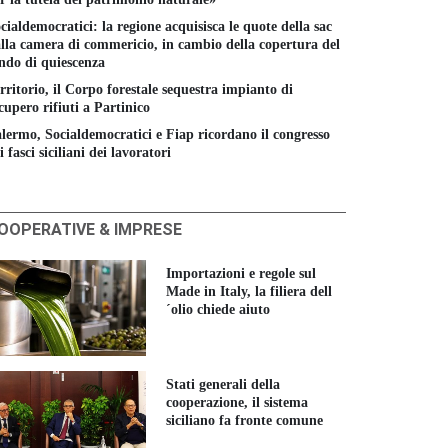
cialdemocratici: la regione acquisisca le quote della sac
lla camera di commericio, in cambio della copertura del
ndo di quiescenza
rritorio, il Corpo forestale sequestra impianto di
cupero rifiuti a Partinico
lermo, Socialdemocratici e Fiap ricordano il congresso
i fasci siciliani dei lavoratori
OOPERATIVE & IMPRESE
Importazioni e regole sul
Made in Italy, la filiera dell
´olio chiede aiuto
Stati generali della
cooperazione, il sistema
siciliano fa fronte comune