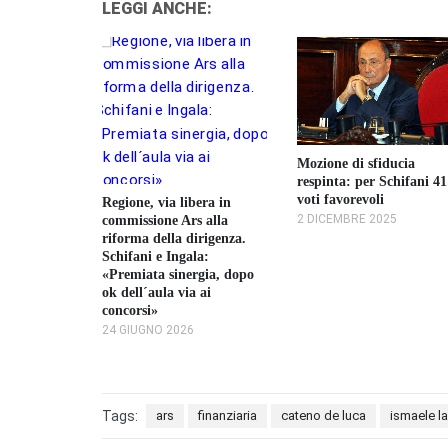
LEGGI ANCHE:
lancio ok a
Mozione di sfiducia
lioni per
respinta: per Schifani 41
voti favorevoli
Regione, via libera in
23
2 DICEMBRE 2025
commissione Ars alla
riforma della dirigenza.
Schifani e Ingala:
«Premiata sinergia, dopo
ok dell´aula via ai
concorsi»
24 GIUGNO 2026
Tags:
ars
finanziaria
cateno de luca
ismaele la