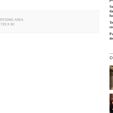
So
da
fo
Te
re
Pa
de
C