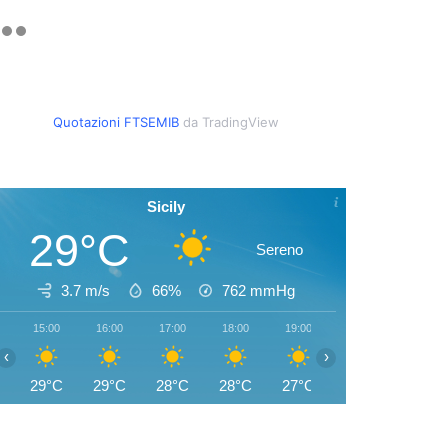
Quotazioni FTSEMIB
da TradingView
Sicily
29°C
Sereno
3.7 m/s
66%
762
mmHg
15:00
16:00
17:00
18:00
19:00
20:00
21:00
‹
›
29°C
29°C
28°C
28°C
27°C
26°C
25°C