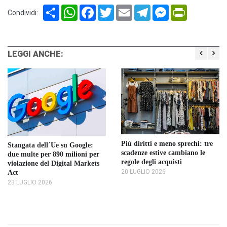
Share
WhatsApp
Facebook
Twitter
Email
Telegram
Messenger
PrintFriendl
Condividi:
LEGGI ANCHE:
Più diritti e meno sprechi: tre
Stangata dell´Ue su Google:
scadenze estive cambiano le
due multe per 890 milioni per
regole degli acquisti
violazione del Digital Markets
20 LUGLIO 2026
Act
23 LUGLIO 2026