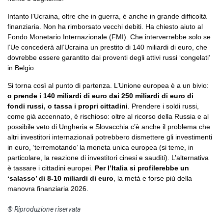
Intanto l’Ucraina, oltre che in guerra, è anche in grande difficoltà
finanziaria. Non ha rimborsato vecchi debiti. Ha chiesto aiuto al
Fondo Monetario Internazionale (FMI). Che interverrebbe solo se
l’Ue concederà all’Ucraina un prestito di 140 miliardi di euro, che
dovrebbe essere garantito dai proventi degli attivi russi ‘congelati’
in Belgio.
Si torna così al punto di partenza. L’Unione europea è a un bivio:
o prende i 140 miliardi di euro dai 250 miliardi di euro di
fondi russi, o tassa i propri cittadini
. Prendere i soldi russi,
come già accennato, è rischioso: oltre al ricorso della Russia e al
possibile veto di Ungheria e Slovacchia c’è anche il problema che
altri investitori internazionali potrebbero dismettere gli investimenti
in euro, ‘terremotando’ la moneta unica europea (si teme, in
particolare, la reazione di investitori cinesi e sauditi). L’alternativa
è tassare i cittadini europei.
Per l’Italia si profilerebbe un
‘salasso’ di 8-10 miliardi di euro
, la metà e forse più della
manovra finanziaria 2026.
® Riproduzione riservata