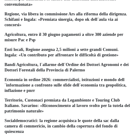
convenzionata»
Regione, via libera in commissione Ars alla riforma della dirigenza.
Schifani e Ingala: «Premiata sinergia, dopo ok dell´aula via ai
concorsi»
Agricoltura, entro il 30 giugno pagamenti a oltre 300 aziende per
misure Pac e Psp
Enti locali, Regione assegna 2,5 milioni a sette grandi Comuni.
Ingala: «Un contributo per affrontare le difficoltà di gestione»
Bandi Agricoltura, l´allarme dell´Ordine dei Dottori Agronomi e dei
Dottori Forestali della Provincia di Palermo
Economia in ordine 2026: commercialisti, istituzioni e mondo dell
´informazione a confronto sulle sfide dell´economia tra geopolitica,
inflazione e pnrr
Territorio, Custonaci premiata da Legambiente e Touring Club
Italiano. Savarino: «Riconoscimento al lavoro svolto per la tutela del
patrimonio naturale»
Socialdemocratici: la regione acquisisca le quote della sac dalla
camera di commericio, in cambio della copertura del fondo di
quiescenza