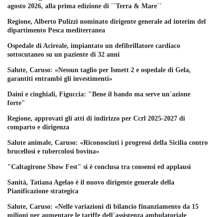
agosto 2026, alla prima edizione di ´´Terra & Mare´´
Regione, Alberto Pulizzi nominato dirigente generale ad interim del
dipartimento Pesca mediterranea
Ospedale di Acireale, impiantato un defibrillatore cardiaco
sottocutaneo su un paziente di 32 anni
Salute, Caruso: «Nessun taglio per Ismett 2 e ospedale di Gela,
garantiti entrambi gli investimenti»
Daini e cinghiali, Figuccia: "Bene il bando ma serve un´azione
forte"
Regione, approvati gli atti di indirizzo per Ccrl 2025-2027 di
comparto e dirigenza
Salute animale, Caruso: «Riconosciuti i progressi della Sicilia contro
brucellosi e tubercolosi bovina»
"Caltagirone Show Fest" si è conclusa tra consensi ed applausi
Sanità, Tatiana Agelao è il nuovo dirigente generale della
Pianificazione strategica
Salute, Caruso: «Nelle variazioni di bilancio finanziamento da 15
milioni per aumentare le tariffe dell´assistenza ambulatoriale