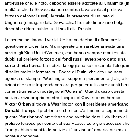
anti-russe che, è noto, debbono essere adottate all’unanimità (in
realtà anche la Slovacchia non sembra favorevole al prelievo
forzoso dei fondi russi). Morale: in presenza di un veto di
Ungheria (e magari della Slovacchia) l’istituto finanziario belga
dovrebbe ridare subito tutti i soldi alla Russia.
La scorsa settimana i vertici Ue hanno deciso di affrontare la
questione a Dicembre. Ma in queste ore sarebbe arrivata una
novità: gli Stati Uniti d’America, che hanno sempre manifestato
dubbi sul prelievo forzoso dei fondi russi,
avrebbero dato una
sorta di via libera
. La notizia la leggiamo su un canale Telegram,
di solito molto informato sul Paese di Putin, che cita una nota
agenzia di stampa: “Washington supporta pienamente [l'UE] e le
azioni che sta intraprendendo ora per poter utilizzare questi beni
come strumento di sostegno all'Ucraina”. Guarda caso questa
notizia arriva proprio mentre il capo del Governo ungherese
Viktor Orban
si trova a Washington con il presidente americano
Donald Trump.
Il problema è che non c’è il nome e cognome di
questo “funzionario” americano che avrebbe dato il via libera al
prelievo forzoso per conto del suo Paese. Ed è già successo che
Trump abbia smentito le notizie di “funzionari” americani senza
nome e cognome.