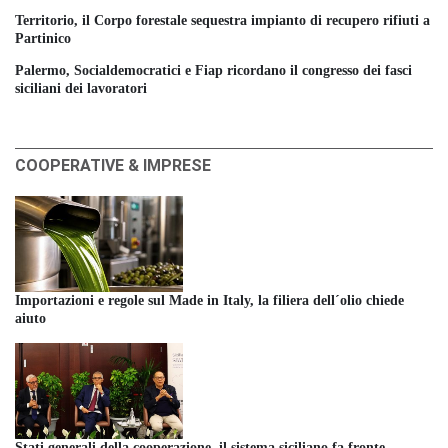
Territorio, il Corpo forestale sequestra impianto di recupero rifiuti a
Partinico
Palermo, Socialdemocratici e Fiap ricordano il congresso dei fasci
siciliani dei lavoratori
COOPERATIVE & IMPRESE
Importazioni e regole sul Made in Italy, la filiera dell´olio chiede
aiuto
Stati generali della cooperazione, il sistema siciliano fa fronte