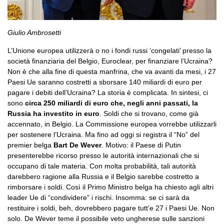
Giulio Ambrosetti
L’Unione europea utilizzerà o no i fondi russi ‘congelati’ presso la
società finanziaria del Belgio, Euroclear, per finanziare l’Ucraina?
Non è che alla fine di questa manfrina, che va avanti da mesi, i 27
Paesi Ue saranno costretti a sborsare 140 miliardi di euro per
pagare i debiti dell’Ucraina? La storia è complicata. In sintesi, ci
sono
circa 250 miliardi di euro che, negli anni passati, la
Russia ha investito in euro
. Soldi che si trovano, come già
accennato, in Belgio. La Commissione europea vorrebbe utilizzarli
per sostenere l’Ucraina. Ma fino ad oggi si registra il “No” del
premier belga
Bart De Wever
. Motivo: il Paese di Putin
presenterebbe ricorso presso le autorità internazionali che si
occupano di tale materia. Con molta probabilità, tali autorità
darebbero ragione alla Russia e il Belgio sarebbe costretto a
rimborsare i soldi. Così il Primo Ministro belga ha chiesto agli altri
leader Ue di “condividere” i rischi. Insomma: se ci sarà da
restituire i soldi, beh, dovrebbero pagare tutt’e 27 i Paesi Ue. Non
solo. De Wever teme il possibile veto ungherese sulle sanzioni