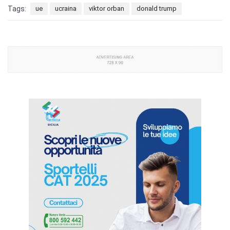
Tags:
ue
ucraina
viktor orban
donald trump