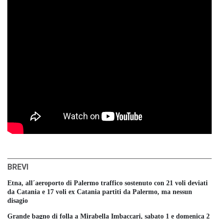
BREVI
Etna, all´aeroporto di Palermo traffico sostenuto con 21 voli deviati
da Catania e 17 voli ex Catania partiti da Palermo, ma nessun
disagio
Grande bagno di folla a Mirabella Imbaccari, sabato 1 e domenica 2