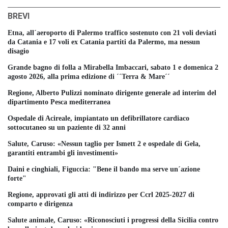
BREVI
Etna, all´aeroporto di Palermo traffico sostenuto con 21 voli deviati
da Catania e 17 voli ex Catania partiti da Palermo, ma nessun
disagio
Grande bagno di folla a Mirabella Imbaccari, sabato 1 e domenica 2
agosto 2026, alla prima edizione di ´´Terra & Mare´´
Regione, Alberto Pulizzi nominato dirigente generale ad interim del
dipartimento Pesca mediterranea
Ospedale di Acireale, impiantato un defibrillatore cardiaco
sottocutaneo su un paziente di 32 anni
Salute, Caruso: «Nessun taglio per Ismett 2 e ospedale di Gela,
garantiti entrambi gli investimenti»
Daini e cinghiali, Figuccia: "Bene il bando ma serve un´azione
forte"
Regione, approvati gli atti di indirizzo per Ccrl 2025-2027 di
comparto e dirigenza
Salute animale, Caruso: «Riconosciuti i progressi della Sicilia contro