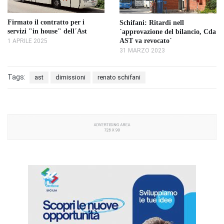
Firmato il contratto per i
Schifani: Ritardi nell
servizi "in house" dell´Ast
´approvazione del bilancio, Cda
AST va revocato´
1 APRILE 2025
31 MARZO 2023
Tags:
ast
dimissioni
renato schifani