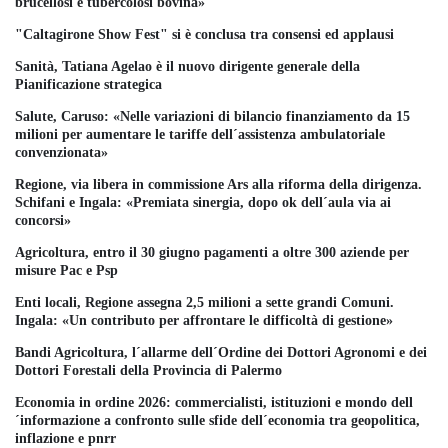
brucellosi e tubercolosi bovina»
"Caltagirone Show Fest" si è conclusa tra consensi ed applausi
Sanità, Tatiana Agelao è il nuovo dirigente generale della
Pianificazione strategica
Salute, Caruso: «Nelle variazioni di bilancio finanziamento da 15
milioni per aumentare le tariffe dell´assistenza ambulatoriale
convenzionata»
Regione, via libera in commissione Ars alla riforma della dirigenza.
Schifani e Ingala: «Premiata sinergia, dopo ok dell´aula via ai
concorsi»
Agricoltura, entro il 30 giugno pagamenti a oltre 300 aziende per
misure Pac e Psp
Enti locali, Regione assegna 2,5 milioni a sette grandi Comuni.
Ingala: «Un contributo per affrontare le difficoltà di gestione»
Bandi Agricoltura, l´allarme dell´Ordine dei Dottori Agronomi e dei
Dottori Forestali della Provincia di Palermo
Economia in ordine 2026: commercialisti, istituzioni e mondo dell
´informazione a confronto sulle sfide dell´economia tra geopolitica,
inflazione e pnrr