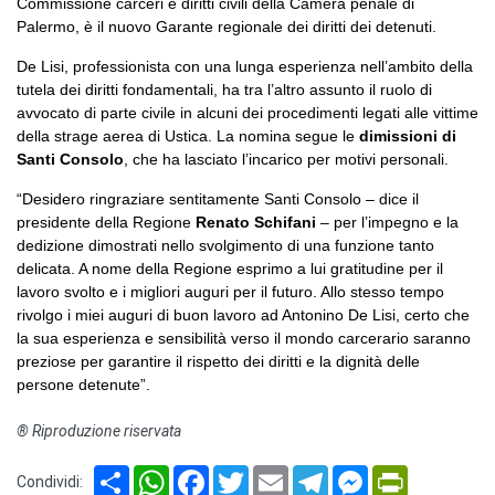
Commissione carceri e diritti civili della Camera penale di
Palermo, è il nuovo Garante regionale dei diritti dei detenuti.
De Lisi, professionista con una lunga esperienza nell’ambito della
tutela dei diritti fondamentali, ha tra l’altro assunto il ruolo di
avvocato di parte civile in alcuni dei procedimenti legati alle vittime
della strage aerea di Ustica. La nomina segue le
dimissioni di
Santi Consolo
, che ha lasciato l’incarico per motivi personali.
“Desidero ringraziare sentitamente Santi Consolo – dice il
presidente della Regione
Renato Schifani
– per l’impegno e la
dedizione dimostrati nello svolgimento di una funzione tanto
delicata. A nome della Regione esprimo a lui gratitudine per il
lavoro svolto e i migliori auguri per il futuro. Allo stesso tempo
rivolgo i miei auguri di buon lavoro ad Antonino De Lisi, certo che
la sua esperienza e sensibilità verso il mondo carcerario saranno
preziose per garantire il rispetto dei diritti e la dignità delle
persone detenute”.
® Riproduzione riservata
Share
WhatsApp
Facebook
Twitter
Email
Telegram
Messenger
PrintFriendl
Condividi: