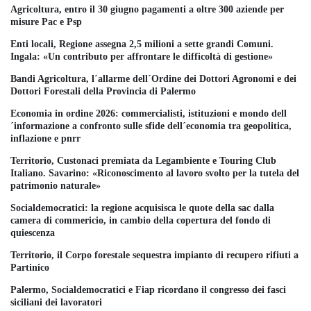
Agricoltura, entro il 30 giugno pagamenti a oltre 300 aziende per
misure Pac e Psp
Enti locali, Regione assegna 2,5 milioni a sette grandi Comuni.
Ingala: «Un contributo per affrontare le difficoltà di gestione»
Bandi Agricoltura, l´allarme dell´Ordine dei Dottori Agronomi e dei
Dottori Forestali della Provincia di Palermo
Economia in ordine 2026: commercialisti, istituzioni e mondo dell
´informazione a confronto sulle sfide dell´economia tra geopolitica,
inflazione e pnrr
Territorio, Custonaci premiata da Legambiente e Touring Club
Italiano. Savarino: «Riconoscimento al lavoro svolto per la tutela del
patrimonio naturale»
Socialdemocratici: la regione acquisisca le quote della sac dalla
camera di commericio, in cambio della copertura del fondo di
quiescenza
Territorio, il Corpo forestale sequestra impianto di recupero rifiuti a
Partinico
Palermo, Socialdemocratici e Fiap ricordano il congresso dei fasci
siciliani dei lavoratori