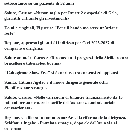
sottocutaneo su un paziente di 32 anni
Salute, Caruso: «Nessun taglio per Ismett 2 e ospedale di Gela,
garantiti entrambi gli investimenti»
Daini e cinghiali, Figuccia: "Bene il bando ma serve un´azione
forte"
Regione, approvati gli atti di indirizzo per Ccrl 2025-2027 di
comparto e dirigenza
Salute animale, Caruso: «Riconosciuti i progressi della Sicilia contro
brucellosi e tubercolosi bovina»
"Caltagirone Show Fest" si è conclusa tra consensi ed applausi
Sanità, Tatiana Agelao è il nuovo dirigente generale della
Pianificazione strategica
Salute, Caruso: «Nelle variazioni di bilancio finanziamento da 15
milioni per aumentare le tariffe dell´assistenza ambulatoriale
convenzionata»
Regione, via libera in commissione Ars alla riforma della dirigenza.
Schifani e Ingala: «Premiata sinergia, dopo ok dell´aula via ai
concorsi»