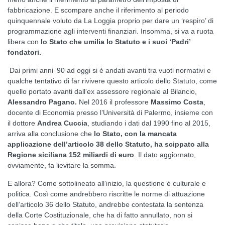
fabbricazione. E scompare anche il riferimento al periodo
quinquennale voluto da La Loggia proprio per dare un ‘respiro’ di
programmazione agli interventi finanziari. Insomma, si va a ruota
libera con
lo Stato che umilia lo Statuto e i suoi ‘Padri’
fondatori.
Dai primi anni ‘90 ad oggi si è andati avanti tra vuoti normativi e
qualche tentativo di far rivivere questo articolo dello Statuto, come
quello portato avanti dall’ex assessore regionale al Bilancio,
Alessandro Pagano.
Nel 2016 il professore
Massimo Costa
,
docente di Economia presso l’Università di Palermo, insieme con
il dottore
Andrea Cuccia
, studiando i dati dal 1990 fino al 2015,
arriva alla conclusione che
lo Stato, con la mancata
applicazione dell’articolo 38 dello Statuto, ha scippato alla
Regione siciliana 152 miliardi di euro
. Il dato aggiornato,
ovviamente, fa lievitare la somma.
E allora? Come sottolineato all’inizio, la questione è culturale e
politica. Così come andrebbero riscritte le norme di attuazione
dell’articolo 36 dello Statuto, andrebbe contestata la sentenza
della Corte Costituzionale, che ha di fatto annullato, non si