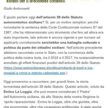
Giulio Ambrosetti
È giusto parlare oggi
dell’articolo 38 dello Statuto
autonomistico siciliano
? Sì, per un motivo semplice: perché
nonostante la sentenza della Corte Costituzionale numero 87 del
1987, che ha ridimensionato uno strumento che fino ad allora era
stato importante, tale articolo è ancora vigente e per tornare ad
applicarlo correttamente
servirebbe una battaglia culturale e
politica da parte dei cittadini siciliani
. Nell’articolo precedente
abbiamo raccontato come lo Stato, con la connivenza della
politica della nostra Isola, tra il 2016 e il 2017, ha sostanzialmente
annullato gli effetti finanziari positivi dell’articolo 36 dello Statuto
(
https://www.websicilianews.it/politica/miliardi-di-irpef-e-iva-
regalati-a-roma-e-statuto-calpestato.asp
)
Oggi proveremo a raccontare, per grandi linee, la storia
tormentata dell’articolo 38 dello Statuto. Questo articolo, voluto da
Enrico La Loggia
, che può essere considerato il ‘Padre’
dell’Autonomia siciliana, dà allo Statuto della nostra Regione lo
‘spirito riparazionista’. Enrico la Loggia, oltre che giurista, oltre
che economista, oltre che coraggioso antifascista, è stato anche