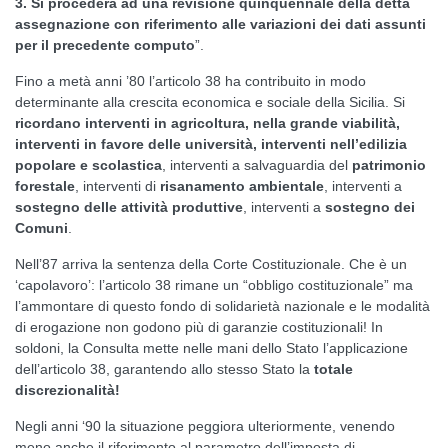
3. Si procederà ad una revisione quinquennale della detta
assegnazione con riferimento alle variazioni dei dati assunti
per il precedente computo
”.
Fino a metà anni ’80 l’articolo 38 ha contribuito in modo
determinante alla crescita economica e sociale della Sicilia. Si
ricordano interventi in agricoltura, nella grande viabilità,
interventi in favore delle università, interventi nell’edilizia
popolare e scolastica
, interventi a salvaguardia del
patrimonio
forestale
, interventi di
risanamento ambientale
, interventi a
sostegno delle attività produttive
, interventi a
sostegno dei
Comuni
.
Nell’87 arriva la sentenza della Corte Costituzionale. Che è un
‘capolavoro’: l’articolo 38 rimane un “obbligo costituzionale” ma
l’ammontare di questo fondo di solidarietà nazionale e le modalità
di erogazione non godono più di garanzie costituzionali! In
soldoni, la Consulta mette nelle mani dello Stato l’applicazione
dell’articolo 38, garantendo allo stesso Stato la
totale
discrezionalità!
Negli anni ‘90 la situazione peggiora ulteriormente, venendo
meno anche il riferimento al parametro dell’imposta di