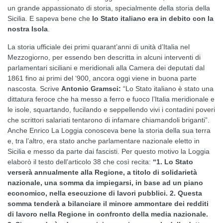
un grande appassionato di storia, specialmente della storia della
Sicilia. E sapeva bene che
lo Stato italiano era in debito con la
nostra Isola
.
La storia ufficiale dei primi quarant’anni di unità d’Italia nel
Mezzogiorno, per essendo ben descritta in alcuni interventi di
parlamentari siciliani e meridionali alla Camera dei deputati dal
1861 fino ai primi del ‘900, ancora oggi viene in buona parte
nascosta. Scrive
Antonio Gramsci:
“Lo Stato italiano è stato una
dittatura feroce che ha messo a ferro e fuoco l’Italia meridionale e
le isole, squartando, fucilando e seppellendo vivi i contadini poveri
che scrittori salariati tentarono di infamare chiamandoli briganti”.
Anche Enrico La Loggia conosceva bene la storia della sua terra
e, tra l’altro, era stato anche parlamentare nazionale eletto in
Sicilia e messo da parte dai fascisti. Per questo motivo la Loggia
elaborò il testo dell’articolo 38 che così recita:
“1. Lo Stato
verserà annualmente alla Regione, a titolo di solidarietà
nazionale, una somma da impiegarsi, in base ad un piano
economico, nella esecuzione di lavori pubblici. 2. Questa
somma tenderà a bilanciare il minore ammontare dei redditi
di lavoro nella Regione in confronto della media nazionale.