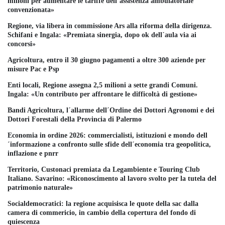
milioni per aumentare le tariffe dell´assistenza ambulatoriale
convenzionata»
Regione, via libera in commissione Ars alla riforma della dirigenza.
Schifani e Ingala: «Premiata sinergia, dopo ok dell´aula via ai
concorsi»
Agricoltura, entro il 30 giugno pagamenti a oltre 300 aziende per
misure Pac e Psp
Enti locali, Regione assegna 2,5 milioni a sette grandi Comuni.
Ingala: «Un contributo per affrontare le difficoltà di gestione»
Bandi Agricoltura, l´allarme dell´Ordine dei Dottori Agronomi e dei
Dottori Forestali della Provincia di Palermo
Economia in ordine 2026: commercialisti, istituzioni e mondo dell
´informazione a confronto sulle sfide dell´economia tra geopolitica,
inflazione e pnrr
Territorio, Custonaci premiata da Legambiente e Touring Club
Italiano. Savarino: «Riconoscimento al lavoro svolto per la tutela del
patrimonio naturale»
Socialdemocratici: la regione acquisisca le quote della sac dalla
camera di commericio, in cambio della copertura del fondo di
quiescenza