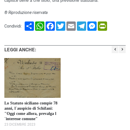
capisce bene a che titolo, una previsione statutaria.
® Riproduzione riservata
Share
WhatsApp
Facebook
Twitter
Email
Telegram
Messenger
PrintFriendl
Condividi:
LEGGI ANCHE:
Lo Statuto siciliano compie 78
anni, l´auspicio di Schifani:
"Oggi come allora, prevalga l
´interesse comune"
23 DICEMBRE 2023