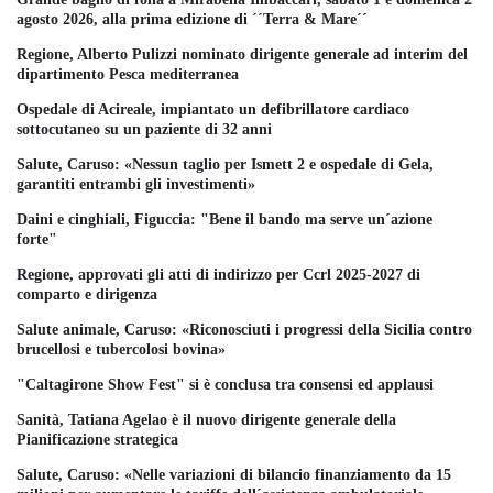
agosto 2026, alla prima edizione di ´´Terra & Mare´´
Regione, Alberto Pulizzi nominato dirigente generale ad interim del
dipartimento Pesca mediterranea
Ospedale di Acireale, impiantato un defibrillatore cardiaco
sottocutaneo su un paziente di 32 anni
Salute, Caruso: «Nessun taglio per Ismett 2 e ospedale di Gela,
garantiti entrambi gli investimenti»
Daini e cinghiali, Figuccia: "Bene il bando ma serve un´azione
forte"
Regione, approvati gli atti di indirizzo per Ccrl 2025-2027 di
comparto e dirigenza
Salute animale, Caruso: «Riconosciuti i progressi della Sicilia contro
brucellosi e tubercolosi bovina»
"Caltagirone Show Fest" si è conclusa tra consensi ed applausi
Sanità, Tatiana Agelao è il nuovo dirigente generale della
Pianificazione strategica
Salute, Caruso: «Nelle variazioni di bilancio finanziamento da 15