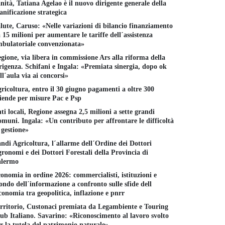
nità, Tatiana Agelao è il nuovo dirigente generale della
anificazione strategica
lute, Caruso: «Nelle variazioni di bilancio finanziamento
 15 milioni per aumentare le tariffe dell´assistenza
bulatoriale convenzionata»
gione, via libera in commissione Ars alla riforma della
rigenza. Schifani e Ingala: «Premiata sinergia, dopo ok
ll´aula via ai concorsi»
ricoltura, entro il 30 giugno pagamenti a oltre 300
iende per misure Pac e Psp
ti locali, Regione assegna 2,5 milioni a sette grandi
muni. Ingala: «Un contributo per affrontare le difficoltà
 gestione»
ndi Agricoltura, l´allarme dell´Ordine dei Dottori
ronomi e dei Dottori Forestali della Provincia di
alermo
onomia in ordine 2026: commercialisti, istituzioni e
ndo dell´informazione a confronto sulle sfide dell
conomia tra geopolitica, inflazione e pnrr
rritorio, Custonaci premiata da Legambiente e Touring
ub Italiano. Savarino: «Riconoscimento al lavoro svolto
r la tutela del patrimonio naturale»