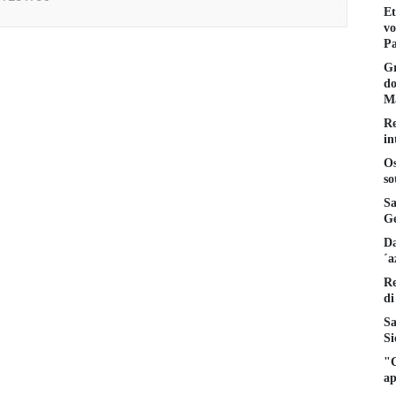
Et
vo
Pa
Gr
do
Ma
Re
in
Os
so
Sa
Ge
Da
´a
Re
di
Sa
Si
"C
ap