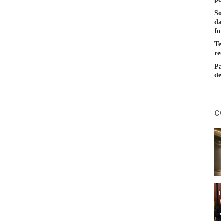
So
da
fo
Te
re
Pa
de
C