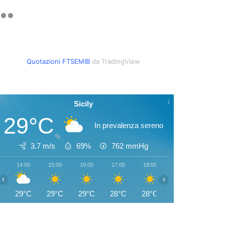
Quotazioni FTSEMIB
da TradingView
Sicily
29°C
In prevalenza sereno
3.7 m/s
69%
762
mmHg
14:00
15:00
16:00
17:00
18:00
19:00
20:00
‹
›
29°C
29°C
29°C
28°C
28°C
27°C
26°C