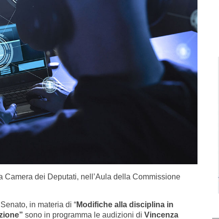
 alla Camera dei Deputati, nell’Aula della Commissione
Senato, in materia di “
Modifiche alla disciplina in
azione”
sono in programma le audizioni di
Vincenza