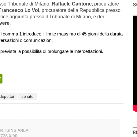
esso Tribunale di Milano,
Raffaele Cantone
, procuratore
S
Francesco Lo Voi
, procuratore della Repubblica presso
trice aggiunta presso il Tribunale di Milano, e dei
vere
.
Il comma 1 introduce il limite massimo di 45 giorni della durata
nversazioni o comunicazioni.
evista la possibilità di prolungare le intercettazioni.
senger
PrintFriendly
deputtai
senato
B