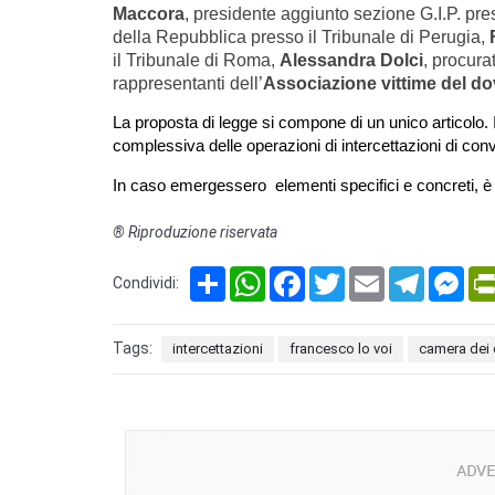
Maccora
, presidente aggiunto sezione G.I.P. pr
della Repubblica presso il Tribunale di Perugia,
il Tribunale di Roma,
Alessandra Dolci
, procura
rappresentanti dell’
Associazione vittime del do
La proposta di legge si compone di un unico articolo. 
complessiva delle operazioni di intercettazioni di co
In caso emergessero elementi specifici e concreti, è pr
® Riproduzione riservata
Share
WhatsApp
Facebook
Twitter
Email
Telegram
Mes
Condividi:
Tags:
intercettazioni
francesco lo voi
camera dei 