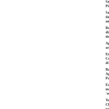
Sa
Pi
Sa
da
am
Re
di
de
Ag
az
En
Co
di
Ba
Ag
P
Ec
mo
´e
Te
Cl
pe