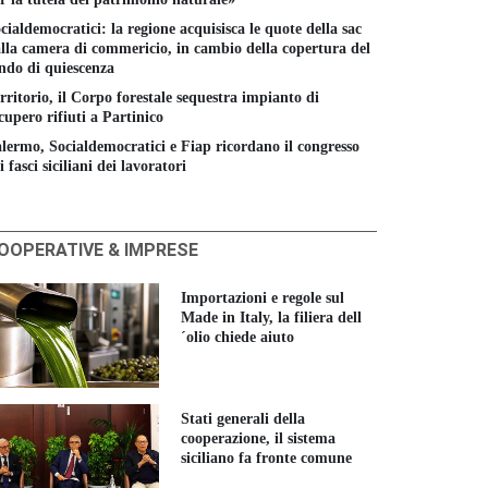
cialdemocratici: la regione acquisisca le quote della sac
lla camera di commericio, in cambio della copertura del
ndo di quiescenza
rritorio, il Corpo forestale sequestra impianto di
cupero rifiuti a Partinico
lermo, Socialdemocratici e Fiap ricordano il congresso
i fasci siciliani dei lavoratori
OOPERATIVE & IMPRESE
Importazioni e regole sul
Made in Italy, la filiera dell
´olio chiede aiuto
Stati generali della
cooperazione, il sistema
siciliano fa fronte comune