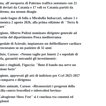
na, all´aeroporto di Palermo traffico sostenuto con 21
li deviati da Catania e 17 voli ex Catania partiti da
lermo, ma nessun disagio
ande bagno di folla a Mirabella Imbaccari, sabato 1 e
menica 2 agosto 2026, alla prima edizione di ´´Terra &
re´´
gione, Alberto Pulizzi nominato dirigente generale ad
terim del dipartimento Pesca mediterranea
pedale di Acireale, impiantato un defibrillatore cardiaco
ttocutaneo su un paziente di 32 anni
lute, Caruso: «Nessun taglio per Ismett 2 e ospedale di
la, garantiti entrambi gli investimenti»
ini e cinghiali, Figuccia: "Bene il bando ma serve un
zione forte"
gione, approvati gli atti di indirizzo per Ccrl 2025-2027
 comparto e dirigenza
lute animale, Caruso: «Riconosciuti i progressi della
cilia contro brucellosi e tubercolosi bovina»
altagirone Show Fest" si è conclusa tra consensi ed
plausi