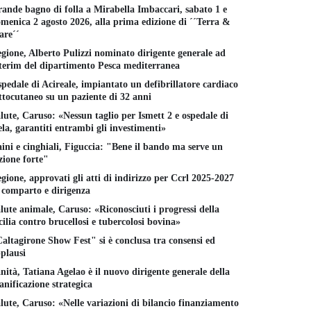
ande bagno di folla a Mirabella Imbaccari, sabato 1 e
menica 2 agosto 2026, alla prima edizione di ´´Terra &
re´´
gione, Alberto Pulizzi nominato dirigente generale ad
terim del dipartimento Pesca mediterranea
pedale di Acireale, impiantato un defibrillatore cardiaco
ttocutaneo su un paziente di 32 anni
lute, Caruso: «Nessun taglio per Ismett 2 e ospedale di
la, garantiti entrambi gli investimenti»
ini e cinghiali, Figuccia: "Bene il bando ma serve un
zione forte"
gione, approvati gli atti di indirizzo per Ccrl 2025-2027
 comparto e dirigenza
lute animale, Caruso: «Riconosciuti i progressi della
cilia contro brucellosi e tubercolosi bovina»
altagirone Show Fest" si è conclusa tra consensi ed
plausi
nità, Tatiana Agelao è il nuovo dirigente generale della
anificazione strategica
lute, Caruso: «Nelle variazioni di bilancio finanziamento