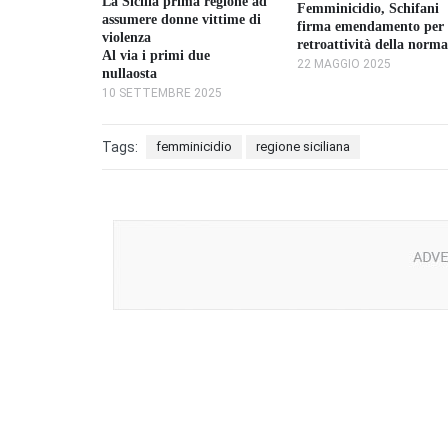
La Sicilia prima regione ad
Femminicidio, Schifani
a, a
assumere donne vittime di
firma emendamento per 
lia in fondo
violenza
retroattività della norma
Al via i primi due
22 MAGGIO 2025
025
nullaosta
10 SETTEMBRE 2025
Tags:
femminicidio
regione siciliana