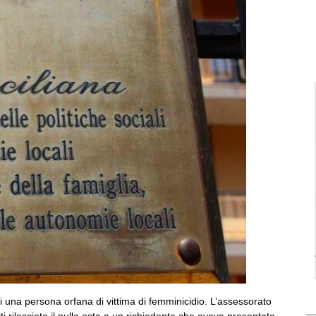
 di una persona orfana di vittima di femminicidio. L’assessorato
tti rilasciato il nulla osta a un richiedente che aveva presentato