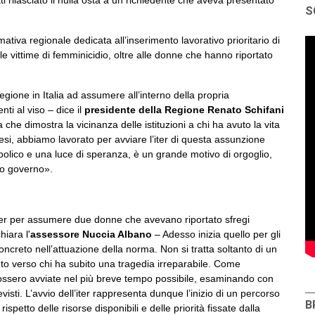
S
ativa regionale dedicata all’inserimento lavorativo prioritario di
elle vittime di femminicidio, oltre alle donne che hanno riportato
egione in Italia ad assumere all’interno della propria
i al viso – dice il
presidente della Regione Renato Schifani
he dimostra la vicinanza delle istituzioni a chi ha avuto la vita
si, abbiamo lavorato per avviare l’iter di questa assunzione
mbolico e una luce di speranza, è un grande motivo di orgoglio,
io governo».
ter per assumere due donne che avevano riportato sfregi
hiara l'
assessore Nuccia Albano
– Adesso inizia quello per gli
ncreto nell’attuazione della norma. Non si tratta soltanto di un
o verso chi ha subito una tragedia irreparabile. Come
ossero avviate nel più breve tempo possibile, esaminando con
visti. L’avvio dell’iter rappresenta dunque l’inizio di un percorso
B
petto delle risorse disponibili e delle priorità fissate dalla