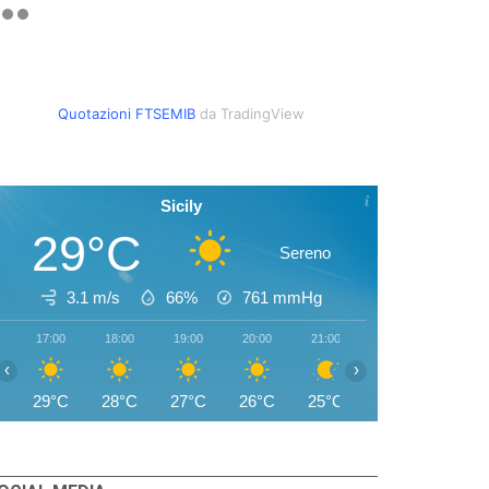
Quotazioni FTSEMIB
da TradingView
Sicily
29°C
Sereno
3.1 m/s
66%
761
mmHg
17:00
18:00
19:00
20:00
21:00
22:00
23:00
‹
›
29°C
28°C
27°C
26°C
25°C
25°C
25°C