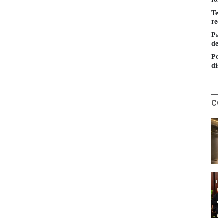
Te
re
Pa
de
Po
di
C