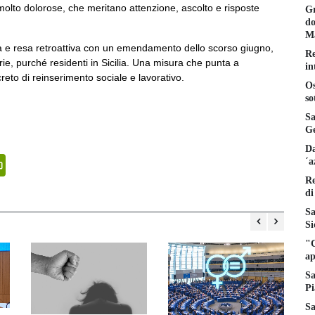
 molto dolorose, che meritano attenzione, ascolto e risposte
Gr
do
Ma
a e resa retroattiva con un emendamento dello scorso giugno,
Re
orie, purché residenti in Sicilia. Una misura che punta a
in
eto di reinserimento sociale e lavorativo.
Os
so
Sa
Ge
Da
senger
PrintFriendly
´a
Re
di
Sa
Si
"C
ap
Sa
Pi
Sa