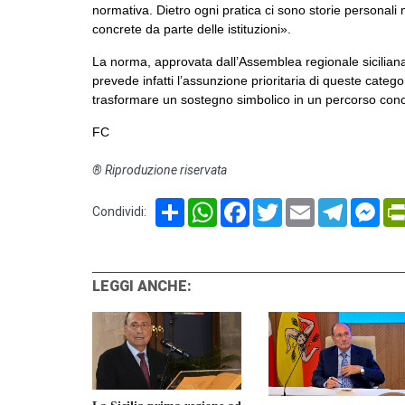
normativa. Dietro ogni pratica ci sono storie personali
concrete da parte delle istituzioni».
La norma, approvata dall’Assemblea regionale sicilian
prevede infatti l’assunzione prioritaria di queste categ
trasformare un sostegno simbolico in un percorso concr
FC
® Riproduzione riservata
Share
WhatsApp
Facebook
Twitter
Email
Telegram
Mes
Condividi:
LEGGI ANCHE: