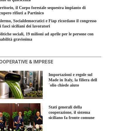
rritorio, il Corpo forestale sequestra impianto di
cupero rifiuti a Partinico
lermo, Socialdemocratici e Fiap ricordano il congresso
i fasci siciliani dei lavoratori
litiche sociali, 19 milioni ad aprile per le persone con
sabilità gravissima
OOPERATIVE & IMPRESE
Importazioni e regole sul
Made in Italy, la filiera dell
´olio chiede aiuto
Stati generali della
cooperazione, il sistema
siciliano fa fronte comune