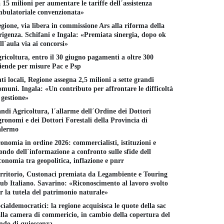
La Sicilia prima regione ad
 15 milioni per aumentare le tariffe dell´assistenza
Femminicidi
icidi in Italia, a
assumere donne vittime di
bulatoriale convenzionata»
firma emen
rpresa la Sicilia in fondo
violenza
retroattivi
gione, via libera in commissione Ars alla riforma della
la classifica
Al via i primi due
22 MAGGIO 
rigenza. Schifani e Ingala: «Premiata sinergia, dopo ok
5 NOVEMBRE 2025
nullaosta
ll´aula via ai concorsi»
10 SETTEMBRE 2025
ricoltura, entro il 30 giugno pagamenti a oltre 300
iende per misure Pac e Psp
ti locali, Regione assegna 2,5 milioni a sette grandi
muni. Ingala: «Un contributo per affrontare le difficoltà
 gestione»
ndi Agricoltura, l´allarme dell´Ordine dei Dottori
ronomi e dei Dottori Forestali della Provincia di
alermo
onomia in ordine 2026: commercialisti, istituzioni e
ndo dell´informazione a confronto sulle sfide dell
conomia tra geopolitica, inflazione e pnrr
rritorio, Custonaci premiata da Legambiente e Touring
ub Italiano. Savarino: «Riconoscimento al lavoro svolto
r la tutela del patrimonio naturale»
cialdemocratici: la regione acquisisca le quote della sac
lla camera di commericio, in cambio della copertura del
ndo di quiescenza