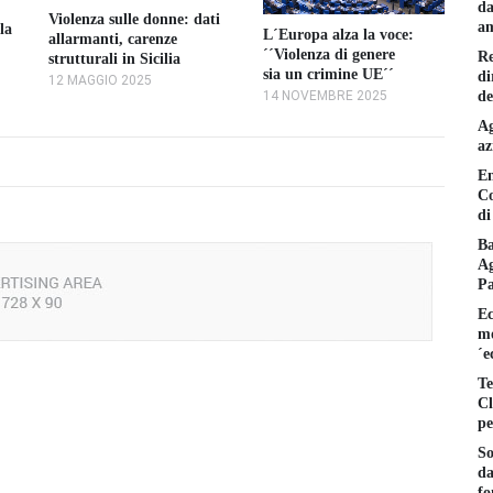
da
Violenza sulle donne: dati
Om
am
la
L´Europa alza la voce:
allarmanti, carenze
so
´´Violenza di genere
Re
strutturali in Sicilia
al
sia un crimine UE´´
di
12 MAGGIO 2025
2
de
14 NOVEMBRE 2025
Ag
az
En
Co
di
Ba
Ag
P
Ec
mo
´e
Te
Cl
pe
So
da
fo