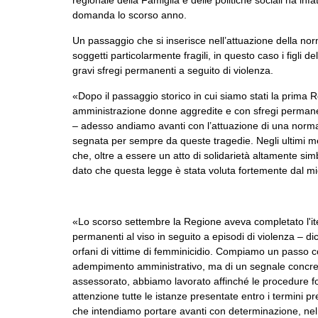
domanda lo scorso anno.
Un passaggio che si inserisce nell’attuazione della norm
soggetti particolarmente fragili, in questo caso i figli d
gravi sfregi permanenti a seguito di violenza.
«Dopo il passaggio storico in cui siamo stati la prima R
amministrazione donne aggredite e con sfregi permanent
– adesso andiamo avanti con l’attuazione di una norma c
segnata per sempre da queste tragedie. Negli ultimi me
che, oltre a essere un atto di solidarietà altamente si
dato che questa legge è stata voluta fortemente dal m
«Lo scorso settembre la Regione aveva completato l'i
permanenti al viso in seguito a episodi di violenza – dic
orfani di vittime di femminicidio. Compiamo un passo co
adempimento amministrativo, ma di un segnale concret
assessorato, abbiamo lavorato affinché le procedure f
attenzione tutte le istanze presentate entro i termini pre
che intendiamo portare avanti con determinazione, nel ris