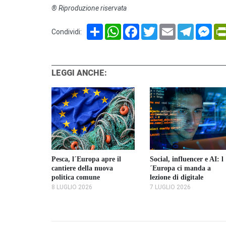
® Riproduzione riservata
Share
WhatsApp
Facebook
Twitter
Email
Telegram
Mes
Condividi:
LEGGI ANCHE:
 nasello e
Social, influencer e AI: l
Pesca, l´Europa apre il
 la nuova
´Europa ci manda a
cantiere della nuova
 sulla pesca
lezione di digitale
politica comune
7 LUGLIO 2026
8 LUGLIO 2026