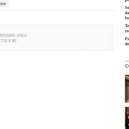
ezzi
So
da
fo
Te
re
Pa
de
C