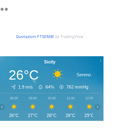
Quotazioni FTSEMIB
da TradingView
Sicily
26°C
Sereno
1.9 m/s
64%
762
mmHg
08:00
09:00
10:00
11:00
12:00
13:00
14:00
‹
›
26°C
27°C
28°C
28°C
29°C
29°C
29°C