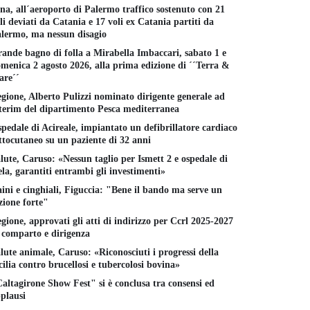
na, all´aeroporto di Palermo traffico sostenuto con 21
li deviati da Catania e 17 voli ex Catania partiti da
lermo, ma nessun disagio
ande bagno di folla a Mirabella Imbaccari, sabato 1 e
menica 2 agosto 2026, alla prima edizione di ´´Terra &
re´´
gione, Alberto Pulizzi nominato dirigente generale ad
terim del dipartimento Pesca mediterranea
pedale di Acireale, impiantato un defibrillatore cardiaco
ttocutaneo su un paziente di 32 anni
lute, Caruso: «Nessun taglio per Ismett 2 e ospedale di
la, garantiti entrambi gli investimenti»
ini e cinghiali, Figuccia: "Bene il bando ma serve un
zione forte"
gione, approvati gli atti di indirizzo per Ccrl 2025-2027
 comparto e dirigenza
lute animale, Caruso: «Riconosciuti i progressi della
cilia contro brucellosi e tubercolosi bovina»
altagirone Show Fest" si è conclusa tra consensi ed
plausi