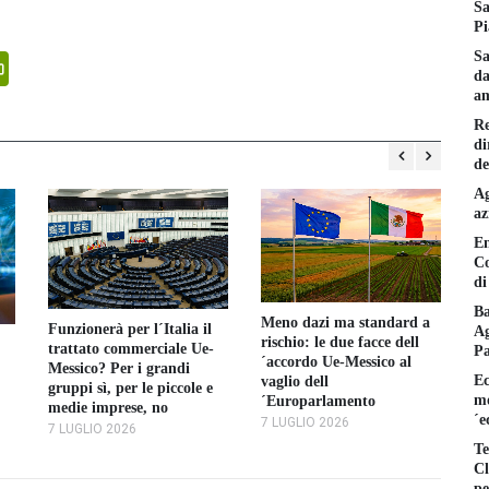
Sa
Pi
Sa
senger
PrintFriendly
da
am
Re
di
de
Ag
az
En
Co
di
Ba
Meno dazi ma standard a
Funzionerà per l´Italia il
Ag
rischio: le due facce dell
Vi
trattato commerciale Ue-
P
´accordo Ue-Messico al
ag
Messico? Per i grandi
Ec
vaglio dell
au
gruppi sì, per le piccole e
mo
´Europarlamento
ca
medie imprese, no
´e
E
7 LUGLIO 2026
7 LUGLIO 2026
3 
Te
Cl
pe