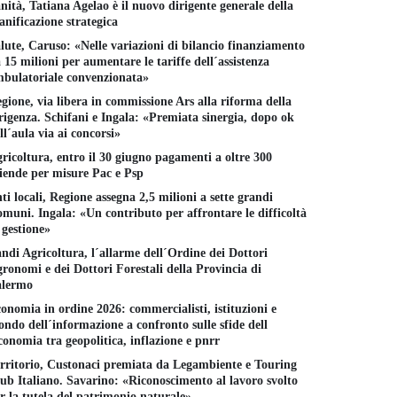
nità, Tatiana Agelao è il nuovo dirigente generale della
anificazione strategica
lute, Caruso: «Nelle variazioni di bilancio finanziamento
 15 milioni per aumentare le tariffe dell´assistenza
bulatoriale convenzionata»
gione, via libera in commissione Ars alla riforma della
rigenza. Schifani e Ingala: «Premiata sinergia, dopo ok
ll´aula via ai concorsi»
ricoltura, entro il 30 giugno pagamenti a oltre 300
iende per misure Pac e Psp
ti locali, Regione assegna 2,5 milioni a sette grandi
muni. Ingala: «Un contributo per affrontare le difficoltà
 gestione»
AI, l´Europa mette al
ndi Agricoltura, l´allarme dell´Ordine dei Dottori
bando le app "nudifier"
ronomi e dei Dottori Forestali della Provincia di
aggiatori protetti,
Migrazione 
alermo
16 GIUGNO 2026
ricoltura e il nodo
´UE ha biso
onomia in ordine 2026: commercialisti, istituzioni e
tomotive: la settimana
approccio po
ndo dell´informazione a confronto sulle sfide dell
lda del Parlamento
16 GIUGNO 
conomia tra geopolitica, inflazione e pnrr
uropeo
LUGLIO 2026
rritorio, Custonaci premiata da Legambiente e Touring
ub Italiano. Savarino: «Riconoscimento al lavoro svolto
r la tutela del patrimonio naturale»