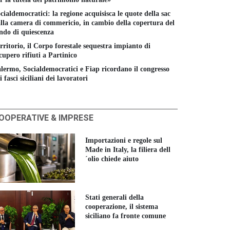
cialdemocratici: la regione acquisisca le quote della sac
lla camera di commericio, in cambio della copertura del
ndo di quiescenza
rritorio, il Corpo forestale sequestra impianto di
cupero rifiuti a Partinico
lermo, Socialdemocratici e Fiap ricordano il congresso
i fasci siciliani dei lavoratori
OOPERATIVE & IMPRESE
Importazioni e regole sul
Made in Italy, la filiera dell
´olio chiede aiuto
Stati generali della
cooperazione, il sistema
siciliano fa fronte comune