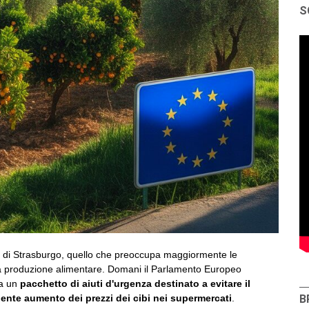
S
aria di Strasburgo, quello che preoccupa maggiormente le
a produzione alimentare. Domani il Parlamento Europeo
 a un
pacchetto di aiuti d'urgenza destinato a evitare il
B
guente aumento dei prezzi dei cibi nei supermercati
.