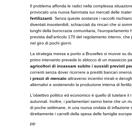
Il problema affonda le radici nella complessa situazione 
provocato una nuova fiammata sui mercati delle mater
fertilizzanti
. Senza queste sostanze i raccolti rischiano 
diventati insostenibili, schiacciati da rincari che si som
lunghi della burocrazia comunitaria, l'europarlamento 
prevista dall'articolo 170 del regolamento interno, ch
nel giro di pochi giorni.
La strategia messa a punto a Bruxelles si muove su due
primo intervento prevede lo sblocco di un massiccio pac
agricoltori di incassare subito i sussidi previsti pe
correnti senza dover ricorrere a prestiti bancari oneros
i prezzi di mercato
attraverso incentivi mirati e dero
alternativi e sostenendo la produzione interna di fertil
L'obiettivo politico ed economico è quello di tutelare il r
autunnali. Inoltre, i parlamentari sanno bene che un ma
di poche settimane, in una nuova ondata di inflazione 
direttamente i carrelli della spesa delle famiglie europe
PP