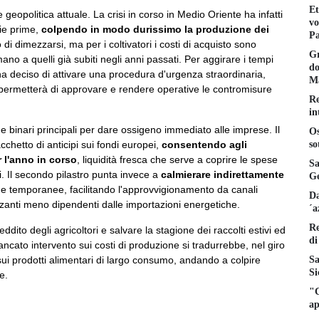
Et
geopolitica attuale. La crisi in corso in Medio Oriente ha infatti
vo
ie prime,
colpendo in modo durissimo la produzione dei
Pa
di dimezzarsi, ma per i coltivatori i costi di acquisto sono
Gr
mano a quelli già subiti negli anni passati. Per aggirare i tempi
do
ha deciso di attivare una procedura d'urgenza straordinaria,
Ma
e permetterà di approvare e rendere operative le contromisure
Re
in
 binari principali per dare ossigeno immediato alle imprese. Il
Os
so
chetto di anticipi sui fondi europei,
consentendo agli
r l'anno in corso
, liquidità fresca che serve a coprire le spese
Sa
i. Il secondo pilastro punta invece a
calmierare indirettamente
Ge
ghe temporanee, facilitando l'approvvigionamento da canali
Da
izzanti meno dipendenti dalle importazioni energetiche.
´a
Re
eddito degli agricoltori e salvare la stagione dei raccolti estivi ed
di
ncato intervento sui costi di produzione si tradurrebbe, nel giro
Sa
sui prodotti alimentari di largo consumo, andando a colpire
Si
e.
"C
ap