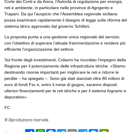
Corte dei Conti e da Arera, l’Autorità di regolazione per energia,
reti e ambiente, in particolare nelle province di Agrigento e
Trapani. Da qui l’auspicio che l’Assemblea regionale siciliana
possa esaminare rapidamente il disegno di legge sulla riforma del
sistema idrico approvato dal governo Schifani.
La proposta punta a una gestione unica regionale del servizio,
con l’obiettivo di superare l’attuale frammentazione e rendere più
efficiente l’organizzazione del settore.
Sul fronte degli investimenti, Colianni ha ricordato l’impegno della
Regione per il potenziamento delle infrastrutture idriche. «Stiamo
destinando risorse importanti per migliorare le reti e ridurre le
perdite – ha spiegato –. Sono già stati stanziati oltre 80 milioni di
euro di fondi Fsc e, entro il mese di giugno, saranno disposti
ulteriori finanziamenti per le reti idriche e per il sistema fognario e
depurativo».
FC
® Riproduzione riservata
Share
WhatsApp
Facebook
Twitter
Email
Telegram
Messenger
PrintFriendl