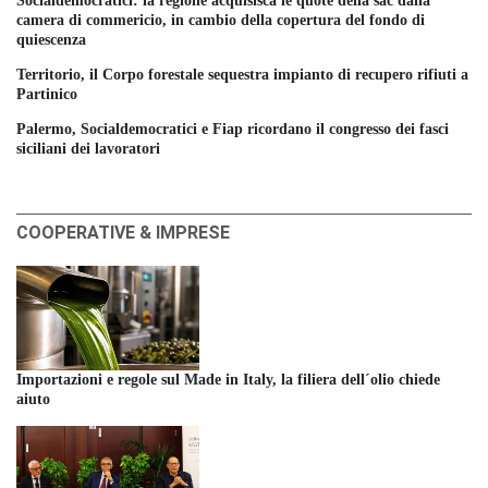
Socialdemocratici: la regione acquisisca le quote della sac dalla
camera di commericio, in cambio della copertura del fondo di
quiescenza
Territorio, il Corpo forestale sequestra impianto di recupero rifiuti a
Partinico
Palermo, Socialdemocratici e Fiap ricordano il congresso dei fasci
siciliani dei lavoratori
COOPERATIVE & IMPRESE
Importazioni e regole sul Made in Italy, la filiera dell´olio chiede
aiuto