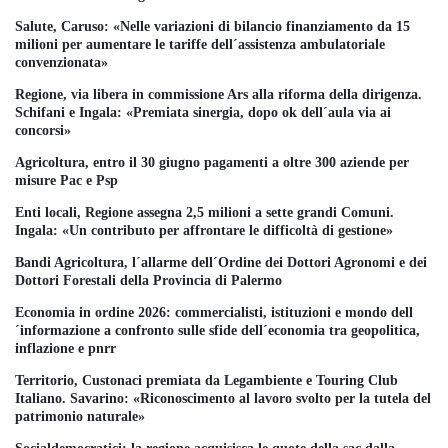
Salute, Caruso: «Nelle variazioni di bilancio finanziamento da 15
milioni per aumentare le tariffe dell´assistenza ambulatoriale
convenzionata»
Regione, via libera in commissione Ars alla riforma della dirigenza.
Schifani e Ingala: «Premiata sinergia, dopo ok dell´aula via ai
concorsi»
Agricoltura, entro il 30 giugno pagamenti a oltre 300 aziende per
misure Pac e Psp
Enti locali, Regione assegna 2,5 milioni a sette grandi Comuni.
Ingala: «Un contributo per affrontare le difficoltà di gestione»
Bandi Agricoltura, l´allarme dell´Ordine dei Dottori Agronomi e dei
Dottori Forestali della Provincia di Palermo
Economia in ordine 2026: commercialisti, istituzioni e mondo dell
´informazione a confronto sulle sfide dell´economia tra geopolitica,
inflazione e pnrr
Territorio, Custonaci premiata da Legambiente e Touring Club
Italiano. Savarino: «Riconoscimento al lavoro svolto per la tutela del
patrimonio naturale»