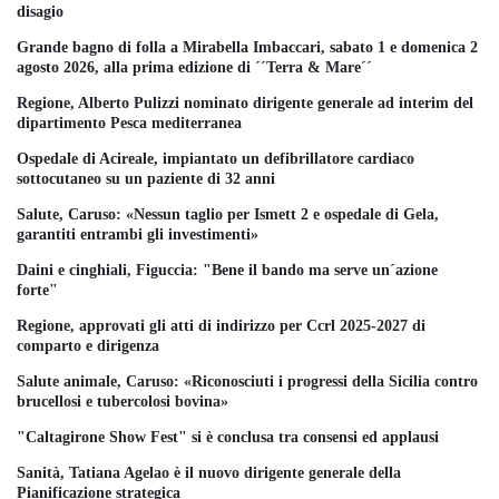
disagio
Grande bagno di folla a Mirabella Imbaccari, sabato 1 e domenica 2
agosto 2026, alla prima edizione di ´´Terra & Mare´´
Regione, Alberto Pulizzi nominato dirigente generale ad interim del
dipartimento Pesca mediterranea
Ospedale di Acireale, impiantato un defibrillatore cardiaco
sottocutaneo su un paziente di 32 anni
Salute, Caruso: «Nessun taglio per Ismett 2 e ospedale di Gela,
garantiti entrambi gli investimenti»
Daini e cinghiali, Figuccia: "Bene il bando ma serve un´azione
forte"
Regione, approvati gli atti di indirizzo per Ccrl 2025-2027 di
comparto e dirigenza
Salute animale, Caruso: «Riconosciuti i progressi della Sicilia contro
brucellosi e tubercolosi bovina»
"Caltagirone Show Fest" si è conclusa tra consensi ed applausi
Sanità, Tatiana Agelao è il nuovo dirigente generale della
Pianificazione strategica