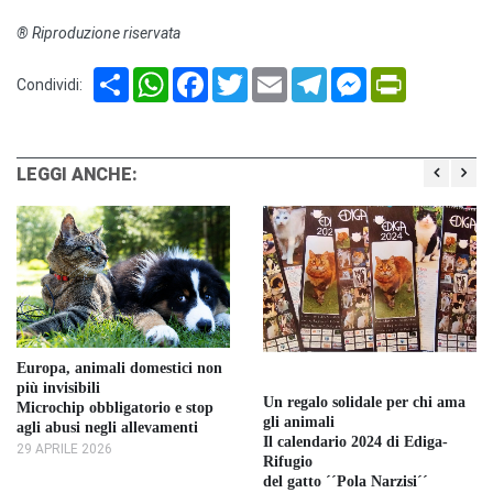
® Riproduzione riservata
Share
WhatsApp
Facebook
Twitter
Email
Telegram
Messenger
PrintFriendl
Condividi:
LEGGI ANCHE:
Europa, animali domestici non
più invisibili
Un regalo solidale per chi ama
Microchip obbligatorio e stop
gli animali
agli abusi negli allevamenti
Il calendario 2024 di Ediga-
29 APRILE 2026
Rifugio
del gatto ´´Pola Narzisi´´