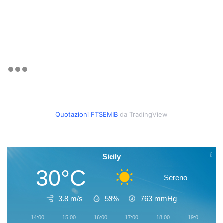
Quotazioni FTSEMIB
da TradingView
Sicily
30°C
Sereno
3.8 m/s
59%
763
mmHg
14:00
15:00
16:00
17:00
18:00
19:00
2