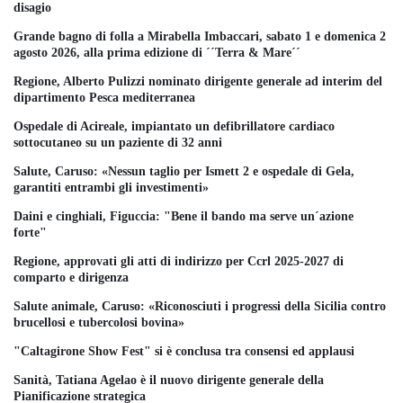
disagio
Grande bagno di folla a Mirabella Imbaccari, sabato 1 e domenica 2
agosto 2026, alla prima edizione di ´´Terra & Mare´´
Regione, Alberto Pulizzi nominato dirigente generale ad interim del
dipartimento Pesca mediterranea
Ospedale di Acireale, impiantato un defibrillatore cardiaco
sottocutaneo su un paziente di 32 anni
Salute, Caruso: «Nessun taglio per Ismett 2 e ospedale di Gela,
garantiti entrambi gli investimenti»
Daini e cinghiali, Figuccia: "Bene il bando ma serve un´azione
forte"
Regione, approvati gli atti di indirizzo per Ccrl 2025-2027 di
comparto e dirigenza
Salute animale, Caruso: «Riconosciuti i progressi della Sicilia contro
brucellosi e tubercolosi bovina»
"Caltagirone Show Fest" si è conclusa tra consensi ed applausi
Sanità, Tatiana Agelao è il nuovo dirigente generale della
Pianificazione strategica