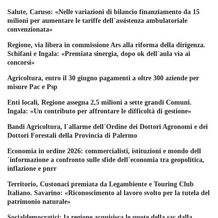
Salute, Caruso: «Nelle variazioni di bilancio finanziamento da 15
milioni per aumentare le tariffe dell´assistenza ambulatoriale
convenzionata»
Regione, via libera in commissione Ars alla riforma della dirigenza.
Schifani e Ingala: «Premiata sinergia, dopo ok dell´aula via ai
concorsi»
Agricoltura, entro il 30 giugno pagamenti a oltre 300 aziende per
misure Pac e Psp
Enti locali, Regione assegna 2,5 milioni a sette grandi Comuni.
Ingala: «Un contributo per affrontare le difficoltà di gestione»
Bandi Agricoltura, l´allarme dell´Ordine dei Dottori Agronomi e dei
Dottori Forestali della Provincia di Palermo
Economia in ordine 2026: commercialisti, istituzioni e mondo dell
´informazione a confronto sulle sfide dell´economia tra geopolitica,
inflazione e pnrr
Territorio, Custonaci premiata da Legambiente e Touring Club
Italiano. Savarino: «Riconoscimento al lavoro svolto per la tutela del
patrimonio naturale»
Socialdemocratici: la regione acquisisca le quote della sac dalla