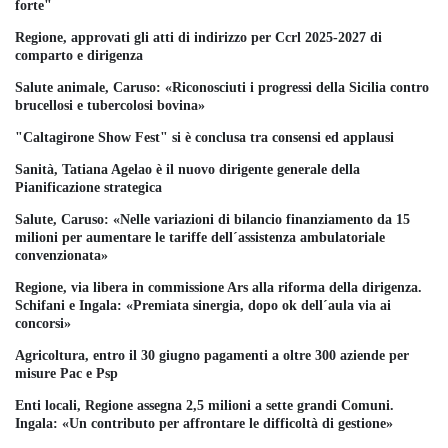
forte"
Regione, approvati gli atti di indirizzo per Ccrl 2025-2027 di
comparto e dirigenza
Salute animale, Caruso: «Riconosciuti i progressi della Sicilia contro
brucellosi e tubercolosi bovina»
"Caltagirone Show Fest" si è conclusa tra consensi ed applausi
Sanità, Tatiana Agelao è il nuovo dirigente generale della
Pianificazione strategica
Salute, Caruso: «Nelle variazioni di bilancio finanziamento da 15
milioni per aumentare le tariffe dell´assistenza ambulatoriale
convenzionata»
Regione, via libera in commissione Ars alla riforma della dirigenza.
Schifani e Ingala: «Premiata sinergia, dopo ok dell´aula via ai
concorsi»
Agricoltura, entro il 30 giugno pagamenti a oltre 300 aziende per
misure Pac e Psp
Enti locali, Regione assegna 2,5 milioni a sette grandi Comuni.
Ingala: «Un contributo per affrontare le difficoltà di gestione»