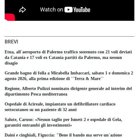
BREVI
Etna, all´aeroporto di Palermo traffico sostenuto con 21 voli deviati
da Catania e 17 voli ex Catania partiti da Palermo, ma nessun
disagio
Grande bagno di folla a Mirabella Imbaccari, sabato 1 e domenica 2
agosto 2026, alla prima edizione di ´´Terra & Mare´´
Regione, Alberto Pulizzi nominato dirigente generale ad interim del
dipartimento Pesca mediterranea
Ospedale di Acireale, impiantato un defibrillatore cardiaco
sottocutaneo su un paziente di 32 anni
Salute, Caruso: «Nessun taglio per Ismett 2 e ospedale di Gela,
garantiti entrambi gli investimenti»
Daini e cinghiali, Figuccia: "Bene il bando ma serve un´azione