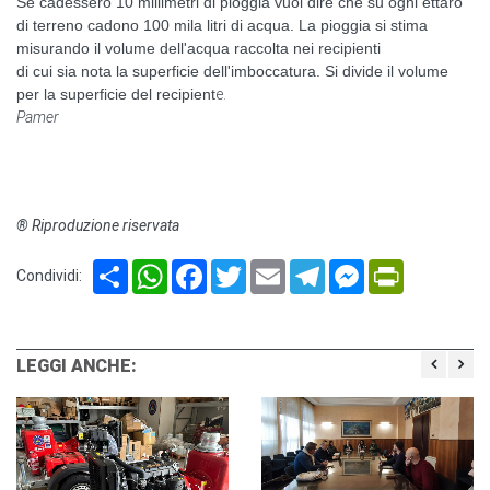
Se cadessero 10 millimetri di pioggia vuol dire che su ogni ettaro
di terreno cadono 100 mila litri di acqua. La pioggia si stima
misurando il volume dell'acqua raccolta nei recipienti
di cui sia nota la superficie dell'imboccatura. Si divide il volume
per la superficie del
recipient
e.
Pamer
® Riproduzione riservata
Share
WhatsApp
Facebook
Twitter
Email
Telegram
Messenger
PrintFriendl
Condividi:
LEGGI ANCHE: