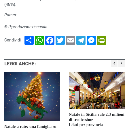
(45%).
Pamer
® Riproduzione riservata
Share
WhatsApp
Facebook
Twitter
Email
Telegram
Messenger
PrintFriendl
Condividi:
LEGGI ANCHE:
Natale in Sicilia vale 2,3 milioni
di tredicesime
I dati per provincia
Natale a rate: una famiglia su