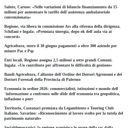
Salute, Caruso: «Nelle variazioni di bilancio finanziamento da 15
milioni per aumentare le tariffe dell´assistenza ambulatoriale
convenzionata»
Regione, via libera in commissione Ars alla riforma della dirigenza.
Schifani e Ingala: «Premiata sinergia, dopo ok dell´aula via ai
concorsi»
Agricoltura, entro il 30 giugno pagamenti a oltre 300 aziende per
misure Pac e Psp
Enti locali, Regione assegna 2,5 milioni a sette grandi Comuni.
Ingala: «Un contributo per affrontare le difficoltà di gestione»
Bandi Agricoltura, l´allarme dell´Ordine dei Dottori Agronomi e dei
Dottori Forestali della Provincia di Palermo
Economia in ordine 2026: commercialisti, istituzioni e mondo dell
´informazione a confronto sulle sfide dell´economia tra geopolitica,
inflazione e pnrr
Territorio, Custonaci premiata da Legambiente e Touring Club
Italiano. Savarino: «Riconoscimento al lavoro svolto per la tutela del
patrimonio naturale»
Socialdemocratici: la regione acquisisca le quote della sac dalla