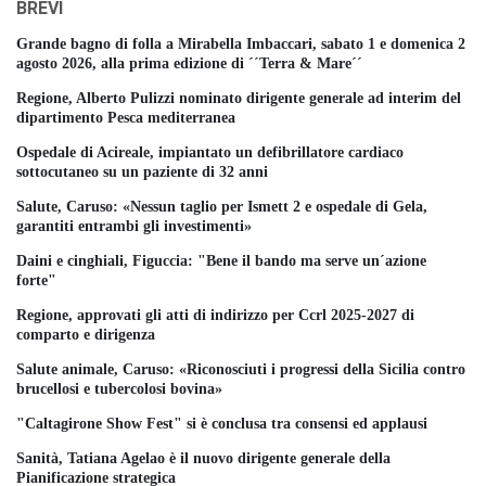
BREVI
Grande bagno di folla a Mirabella Imbaccari, sabato 1 e domenica 2
agosto 2026, alla prima edizione di ´´Terra & Mare´´
Regione, Alberto Pulizzi nominato dirigente generale ad interim del
dipartimento Pesca mediterranea
Ospedale di Acireale, impiantato un defibrillatore cardiaco
sottocutaneo su un paziente di 32 anni
Salute, Caruso: «Nessun taglio per Ismett 2 e ospedale di Gela,
garantiti entrambi gli investimenti»
Daini e cinghiali, Figuccia: "Bene il bando ma serve un´azione
forte"
Regione, approvati gli atti di indirizzo per Ccrl 2025-2027 di
comparto e dirigenza
Salute animale, Caruso: «Riconosciuti i progressi della Sicilia contro
brucellosi e tubercolosi bovina»
"Caltagirone Show Fest" si è conclusa tra consensi ed applausi
Sanità, Tatiana Agelao è il nuovo dirigente generale della
Pianificazione strategica