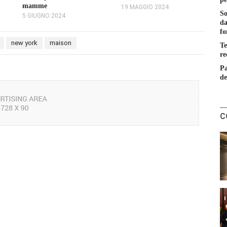
mamme
19 MAGGIO 2024
So
5 GIUGNO 2024
da
fo
new york
maison
Te
re
Pa
de
C