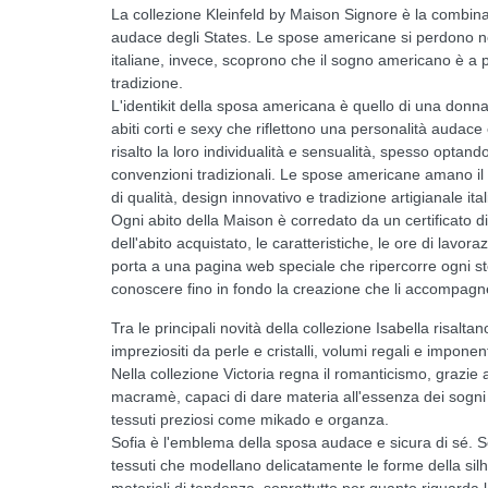
La collezione Kleinfeld by Maison Signore è la combinazi
audace degli States. Le spose americane si perdono nei 
italiane, invece, scoprono che il sogno americano è a p
tradizione.
L'identikit della sposa americana è quello di una donna
abiti corti e sexy che riflettono una personalità aud
risalto la loro individualità e sensualità, spesso optand
convenzioni tradizionali. Le spose americane amano il
di qualità, design innovativo e tradizione artigianale ita
Ogni abito della Maison è corredato da un certificato di
dell'abito acquistato, le caratteristiche, le ore di lavor
porta a una pagina web speciale che ripercorre ogni step
conoscere fino in fondo la creazione che li accompagn
Tra le principali novità della collezione Isabella risaltano 
impreziositi da perle e cristalli, volumi regali e impon
Nella collezione Victoria regna il romanticismo, grazie a
macramè, capaci di dare materia all'essenza dei sogni 
tessuti preziosi come mikado e organza.
Sofia è l'emblema della sposa audace e sicura di sé. Sco
tessuti che modellano delicatamente le forme della silh
materiali di tendenza, soprattutto per quanto riguarda 