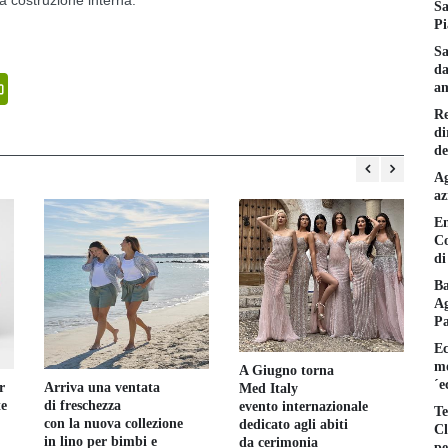
Sa
Pi
Sa
da
senger
PrintFriendly
am
Re
di
de
Ag
az
En
Co
di
Ba
Ag
P
Il
t
Ec
es
mo
A Giugno torna
14
´e
r
Arriva una ventata
Med Italy
te
di freschezza
evento internazionale
Te
con la nuova collezione
dedicato agli abiti
Cl
in lino per bimbi e
da cerimonia
pe