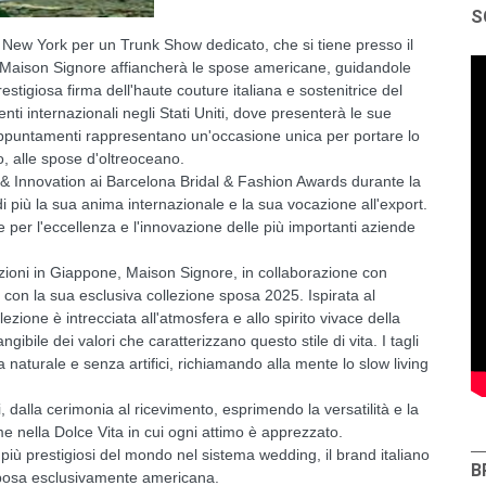
S
 New York per un Trunk Show dedicato, che si tiene presso il
di Maison Signore affiancherà le spose americane, guidandole
restigiosa firma dell'haute couture italiana e sostenitrice del
ti internazionali negli Stati Uniti, dove presenterà le sue
i appuntamenti rappresentano un'occasione unica per portare lo
do, alle spose d'oltreoceano.
 & Innovation ai Barcelona Bridal & Fashion Awards durante la
più la sua anima internazionale e la sua vocazione all'export.
nte per l'eccellenza e l'innovazione delle più importanti aziende
lezioni in Giappone, Maison Signore, in collaborazione con
con la sua esclusiva collezione sposa 2025. Ispirata al
zione è intrecciata all'atmosfera e allo spirito vivace della
gibile dei valori che caratterizzano questo stile di vita. I tagli
za naturale e senza artifici, richiamando alla mente lo slow living
, dalla cerimonia al ricevimento, esprimendo la versatilità e la
 nella Dolce Vita in cui ogni attimo è apprezzato.
i più prestigiosi del mondo nel sistema wedding, il brand italiano
B
posa esclusivamente americana.