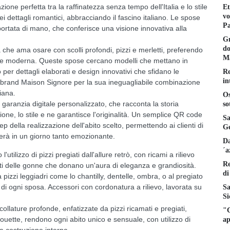
one perfetta tra la raffinatezza senza tempo dell'Italia e lo stile
Et
vo
dettagli romantici, abbracciando il fascino italiano. Le spose
Pa
ortata di mano, che conferisce una visione innovativa alla
Gr
do
 che ama osare con scolli profondi, pizzi e merletti, preferendo
Ma
ace e moderna. Queste spose cercano modelli che mettano in
o per dettagli elaborati e design innovativi che sfidano le
Re
in
 brand Maison Signore per la sua ineguagliabile combinazione
liana.
Os
 garanzia digitale personalizzato, che racconta la storia
so
azione, lo stile e ne garantisce l'originalità. Un semplice QR code
Sa
 della realizzazione dell'abito scelto, permettendo ai clienti di
Ge
erà in un giorno tanto emozionante.
Da
´a
l'utilizzo di pizzi pregiati dall'allure retrò, con ricami a rilievo
Re
enti delle gonne che donano un'aura di eleganza e grandiosità.
di
 pizzi leggiadri come lo chantilly, dentelle, ombra, o al pregiato
di ogni sposa. Accessori con cordonatura a rilievo, lavorata su
Sa
Si
llature profonde, enfatizzate da pizzi ricamati e pregiati,
"C
ouette, rendono ogni abito unico e sensuale, con utilizzo di
ap
la costruzione interna.