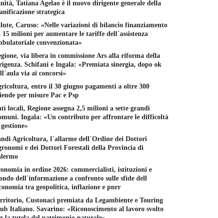
nità, Tatiana Agelao è il nuovo dirigente generale della
anificazione strategica
lute, Caruso: «Nelle variazioni di bilancio finanziamento
 15 milioni per aumentare le tariffe dell´assistenza
bulatoriale convenzionata»
gione, via libera in commissione Ars alla riforma della
rigenza. Schifani e Ingala: «Premiata sinergia, dopo ok
ll´aula via ai concorsi»
ricoltura, entro il 30 giugno pagamenti a oltre 300
iende per misure Pac e Psp
ti locali, Regione assegna 2,5 milioni a sette grandi
muni. Ingala: «Un contributo per affrontare le difficoltà
 gestione»
ndi Agricoltura, l´allarme dell´Ordine dei Dottori
ronomi e dei Dottori Forestali della Provincia di
alermo
 Sangallo sexy chic
Versatilità 
Le nuove it bag
endenza moda
La moda ad
per la primavera-estate
onomia in ordine 2026: commercialisti, istituzioni e
tate ´24
le contamin
sono stilose e cool
ndo dell´informazione a confronto sulle sfide dell
di generi e s
 MAGGIO 2024
21 MARZO 2024
conomia tra geopolitica, inflazione e pnrr
11 MARZO 2
rritorio, Custonaci premiata da Legambiente e Touring
ub Italiano. Savarino: «Riconoscimento al lavoro svolto
r la tutela del patrimonio naturale»