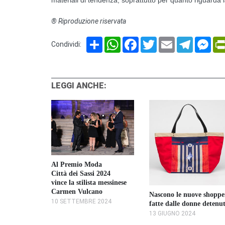
® Riproduzione riservata
Share
WhatsApp
Facebook
Twitter
Email
Telegram
Mes
Condividi:
LEGGI ANCHE:
Al Premio Moda
Città dei Sassi 2024
 Nevi
vince la stilista messinese
Carmen Vulcano
Nascono le nuove shoppe
s
10 SETTEMBRE 2024
fatte dalle donne detenu
023
13 GIUGNO 2024