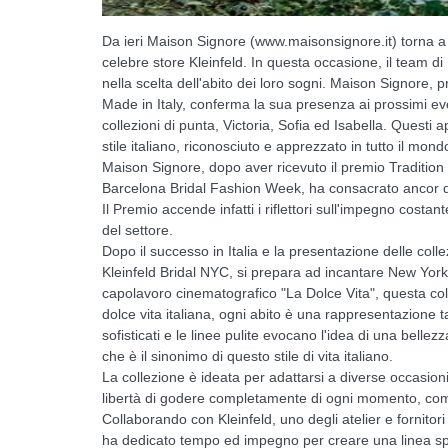
Da ieri Maison Signore (www.maisonsignore.it) torna a
celebre store Kleinfeld. In questa occasione, il team 
nella scelta dell'abito dei loro sogni. Maison Signore, p
Made in Italy, conferma la sua presenza ai prossimi even
collezioni di punta, Victoria, Sofia ed Isabella. Quest
stile italiano, riconosciuto e apprezzato in tutto il mon
Maison Signore, dopo aver ricevuto il premio Tradition
Barcelona Bridal Fashion Week, ha consacrato ancor di 
Il Premio accende infatti i riflettori sull'impegno costa
del settore.
Dopo il successo in Italia e la presentazione delle col
Kleinfeld Bridal NYC, si prepara ad incantare New York 
capolavoro cinematografico "La Dolce Vita", questa colle
dolce vita italiana, ogni abito è una rappresentazione tan
sofisticati e le linee pulite evocano l'idea di una bellez
che è il sinonimo di questo stile di vita italiano.
La collezione è ideata per adattarsi a diverse occasioni
libertà di godere completamente di ogni momento, come
Collaborando con Kleinfeld, uno degli atelier e fornitor
ha dedicato tempo ed impegno per creare una linea s