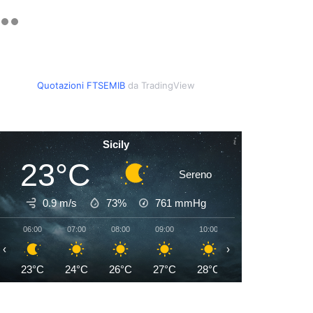
Quotazioni FTSEMIB
da TradingView
Sicily
23°C
Sereno
0.9 m/s
73%
761
mmHg
06:00
07:00
08:00
09:00
10:00
11:00
12:00
‹
›
23°C
24°C
26°C
27°C
28°C
28°C
29°C