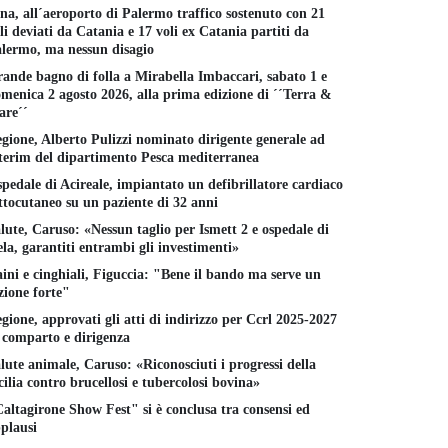
na, all´aeroporto di Palermo traffico sostenuto con 21
li deviati da Catania e 17 voli ex Catania partiti da
lermo, ma nessun disagio
ande bagno di folla a Mirabella Imbaccari, sabato 1 e
menica 2 agosto 2026, alla prima edizione di ´´Terra &
re´´
gione, Alberto Pulizzi nominato dirigente generale ad
terim del dipartimento Pesca mediterranea
pedale di Acireale, impiantato un defibrillatore cardiaco
ttocutaneo su un paziente di 32 anni
lute, Caruso: «Nessun taglio per Ismett 2 e ospedale di
la, garantiti entrambi gli investimenti»
ini e cinghiali, Figuccia: "Bene il bando ma serve un
zione forte"
gione, approvati gli atti di indirizzo per Ccrl 2025-2027
 comparto e dirigenza
lute animale, Caruso: «Riconosciuti i progressi della
cilia contro brucellosi e tubercolosi bovina»
altagirone Show Fest" si è conclusa tra consensi ed
plausi