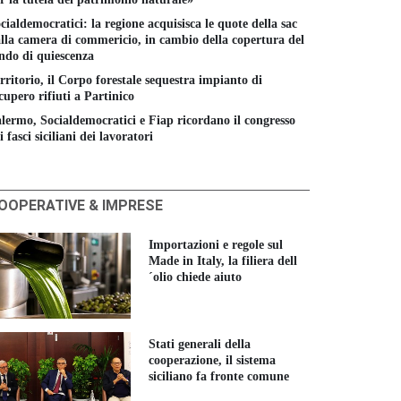
cialdemocratici: la regione acquisisca le quote della sac
lla camera di commericio, in cambio della copertura del
ndo di quiescenza
rritorio, il Corpo forestale sequestra impianto di
cupero rifiuti a Partinico
lermo, Socialdemocratici e Fiap ricordano il congresso
i fasci siciliani dei lavoratori
OOPERATIVE & IMPRESE
Importazioni e regole sul
Made in Italy, la filiera dell
´olio chiede aiuto
Stati generali della
cooperazione, il sistema
siciliano fa fronte comune