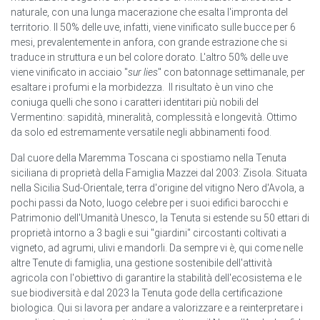
naturale, con una lunga macerazione che esalta l'impronta del
territorio. Il 50% delle uve, infatti, viene vinificato sulle bucce per 6
mesi, prevalentemente in anfora, con grande estrazione che si
traduce in struttura e un bel colore dorato. L'altro 50% delle uve
viene vinificato in acciaio "
sur lies
" con batonnage settimanale, per
esaltare i profumi e la morbidezza. Il risultato è un vino che
coniuga quelli che sono i caratteri identitari più nobili del
Vermentino: sapidità, mineralità, complessità e longevità. Ottimo
da solo ed estremamente versatile negli abbinamenti food.
Dal cuore della Maremma Toscana ci spostiamo nella Tenuta
siciliana di proprietà della Famiglia Mazzei dal 2003: Zisola. Situata
nella Sicilia Sud-Orientale, terra d'origine del vitigno Nero d'Avola, a
pochi passi da Noto, luogo celebre per i suoi edifici barocchi e
Patrimonio dell'Umanità Unesco, la Tenuta si estende su 50 ettari di
proprietà intorno a 3 bagli e sui "giardini" circostanti coltivati a
vigneto, ad agrumi, ulivi e mandorli. Da sempre vi è, qui come nelle
altre Tenute di famiglia, una gestione sostenibile dell'attività
agricola con l'obiettivo di garantire la stabilità dell'ecosistema e le
sue biodiversità e dal 2023 la Tenuta gode della certificazione
biologica. Qui si lavora per andare a valorizzare e a reinterpretare i