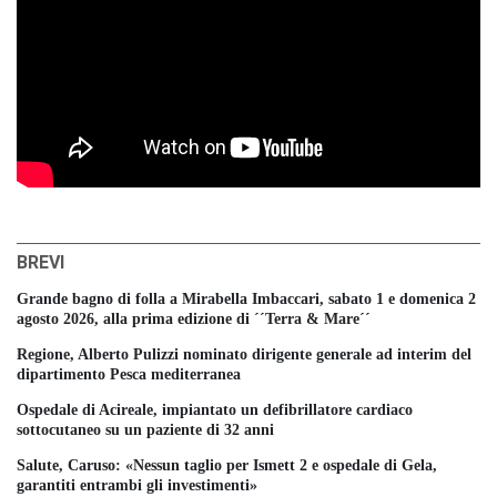
BREVI
Grande bagno di folla a Mirabella Imbaccari, sabato 1 e domenica 2
agosto 2026, alla prima edizione di ´´Terra & Mare´´
Regione, Alberto Pulizzi nominato dirigente generale ad interim del
dipartimento Pesca mediterranea
Ospedale di Acireale, impiantato un defibrillatore cardiaco
sottocutaneo su un paziente di 32 anni
Salute, Caruso: «Nessun taglio per Ismett 2 e ospedale di Gela,
garantiti entrambi gli investimenti»