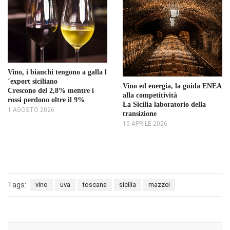
Vino, i bianchi tengono a galla l
´export siciliano
Vino ed energia, la guida ENEA
Crescono del 2,8% mentre i
alla competitività
rossi perdono oltre il 9%
La Sicilia laboratorio della
1 AGOSTO 2026
transizione
15 APRILE 2026
Tags:
vino
uva
toscana
sicilia
mazzei