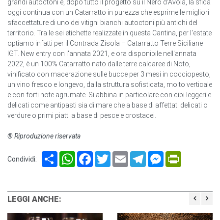
grandi autoctoni e, dopo tutto il progetto su il Nero d'Avola, la sfida
oggi continua con un Catarratto in purezza che esprime le migliori
sfaccettature di uno dei vitigni bianchi autoctoni più antichi del
territorio. Tra le sei etichette realizzate in questa Cantina, per l'estate
optiamo infatti per il Contrada Zisola – Catarratto Terre Siciliane
IGT. New entry con l'annata 2021, e ora disponibile nell'annata
2022, è un 100% Catarratto nato dalle terre calcaree di Noto,
vinificato con macerazione sulle bucce per 3 mesi in cocciopesto,
un vino fresco e longevo, dalla struttura sofisticata, molto verticale
e con forti note agrumate. Si abbina in particolare con cibi leggeri e
delicati come antipasti sia di mare che a base di affettati delicati o
verdure o primi piatti a base di pesce e crostacei.
® Riproduzione riservata
Share
WhatsApp
Facebook
Twitter
Email
Telegram
Messenger
PrintFriendl
Condividi:
LEGGI ANCHE: