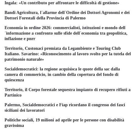
Ingala: «Un contributo per affrontare le difficoltà di gestione»
Bandi Agricoltura, l´allarme dell´Ordine dei Dottori Agronomi e dei
Dottori Forestali della Provincia di Palermo
Economia in ordine 2026: commercialisti, istituzioni e mondo dell
´informazione a confronto sulle sfide dell´economia tra geopolitica,
inflazione e pnrr
Territorio, Custonaci premiata da Legambiente e Touring Club
Italiano. Savarino: «Riconoscimento al lavoro svolto per la tutela del
patrimonio naturale»
Socialdemocratici: la regione acquisisca le quote della sac dalla
camera di commericio, in cambio della copertura del fondo di
quiescenza
Territorio, il Corpo forestale sequestra impianto di recupero rifiuti a
Partinico
Palermo, Socialdemocratici e Fiap ricordano il congresso dei fasci
siciliani dei lavoratori
Politiche sociali, 19 milioni ad aprile per le persone con disabilità
gravissima