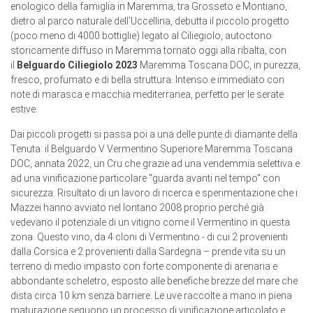
enologico della famiglia in Maremma, tra Grosseto e Montiano,
dietro al parco naturale dell'Uccellina, debutta il piccolo progetto
(poco meno di 4000 bottiglie) legato al Ciliegiolo, autoctono
storicamente diffuso in Maremma tornato oggi alla ribalta, con
il
Belguardo Ciliegiolo 2023
Maremma Toscana DOC, in purezza,
fresco, profumato e di bella struttura. Intenso e immediato con
note di marasca e macchia mediterranea, perfetto per le serate
estive.
Dai piccoli progetti si passa poi a una delle punte di diamante della
Tenuta: il Belguardo V Vermentino Superiore Maremma Toscana
DOC, annata 2022, un Cru che grazie ad una vendemmia selettiva e
ad una vinificazione particolare "guarda avanti nel tempo" con
sicurezza. Risultato di un lavoro di ricerca e sperimentazione che i
Mazzei hanno avviato nel lontano 2008 proprio perché già
vedevano il potenziale di un vitigno come il Vermentino in questa
zona. Questo vino, da 4 cloni di Vermentino - di cui 2 provenienti
dalla Corsica e 2 provenienti dalla Sardegna – prende vita su un
terreno di medio impasto con forte componente di arenaria e
abbondante scheletro, esposto alle benefiche brezze del mare che
dista circa 10 km senza barriere. Le uve raccolte a mano in piena
maturazione seguono un processo di vinificazione articolato e