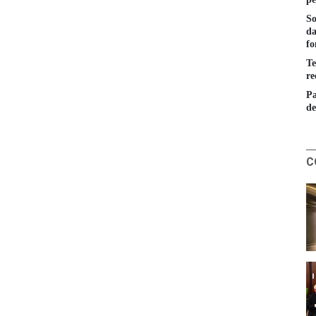
So
da
fo
Te
re
Pa
de
C