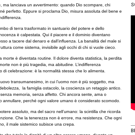
S
e, ma lanciava un avvertimento: quando Dio scompare, chi
né perfetto. Eppure si proclama Dio, misura assoluta del bene e
ndifferenza.
mbo di terra trasformato in santuario del potere e dello
nocenza è calpestata. Qui il piacere e il dominio diventano
esso a tacere dal denaro e dall’influenza. La banalità del male si
ttura come sistema, invisibile agli occhi di chi si vuole cieco.
morte è diventata routine. Il dolore diventa statistica, la perdita
a morte non è più tragedia, ma abitudine. L’indifferenza
o di celebrazione: è la normalità stessa che lo alimenta.
uovo transumanesimo, in cui l’uomo non è più soggetto, ma
ebolezza, la famiglia ostacolo, la coscienza un retaggio antico.
i, senza memoria, senza affetto. Chi ancora sente, ama o
e o annullare, perché ogni valore umano è considerato scomodo.
tere assoluto, ma del sacro nell’umano: la scintilla che ricorda
unzione. Che la tenerezza non è errore, ma resistenza. Che ogni
o, il male sistemico subisce una crepa.
B
o che tutela la dignità di un altro essere umano, diventa un