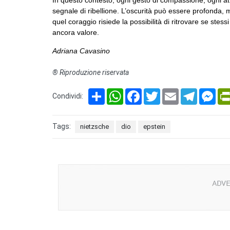
segnale di ribellione. L’oscurità può essere profonda,
quel coraggio risiede la possibilità di ritrovare se stess
ancora valore.
Adriana Cavasino
® Riproduzione riservata
Share
WhatsApp
Facebook
Twitter
Email
Telegram
Mes
Condividi:
Tags:
nietzsche
dio
epstein