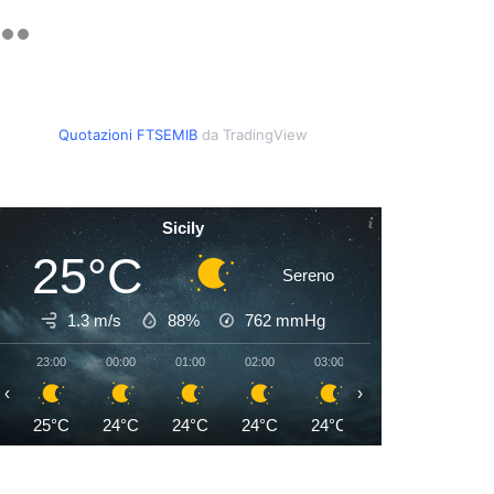
Quotazioni FTSEMIB
da TradingView
Sicily
25°C
Sereno
1.3 m/s
88%
762
mmHg
23:00
00:00
01:00
02:00
03:00
04:00
05:00
‹
›
25°C
24°C
24°C
24°C
24°C
24°C
24°C