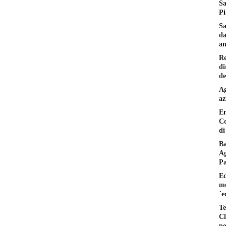
Sa
Pi
Sa
da
am
Re
di
de
Ag
az
En
Co
di
Ba
Ag
P
Ec
mo
´e
Te
Cl
pe