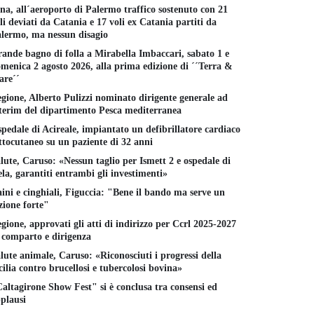
na, all´aeroporto di Palermo traffico sostenuto con 21
li deviati da Catania e 17 voli ex Catania partiti da
lermo, ma nessun disagio
ande bagno di folla a Mirabella Imbaccari, sabato 1 e
menica 2 agosto 2026, alla prima edizione di ´´Terra &
re´´
gione, Alberto Pulizzi nominato dirigente generale ad
terim del dipartimento Pesca mediterranea
pedale di Acireale, impiantato un defibrillatore cardiaco
ttocutaneo su un paziente di 32 anni
lute, Caruso: «Nessun taglio per Ismett 2 e ospedale di
la, garantiti entrambi gli investimenti»
ini e cinghiali, Figuccia: "Bene il bando ma serve un
zione forte"
gione, approvati gli atti di indirizzo per Ccrl 2025-2027
 comparto e dirigenza
lute animale, Caruso: «Riconosciuti i progressi della
cilia contro brucellosi e tubercolosi bovina»
altagirone Show Fest" si è conclusa tra consensi ed
plausi