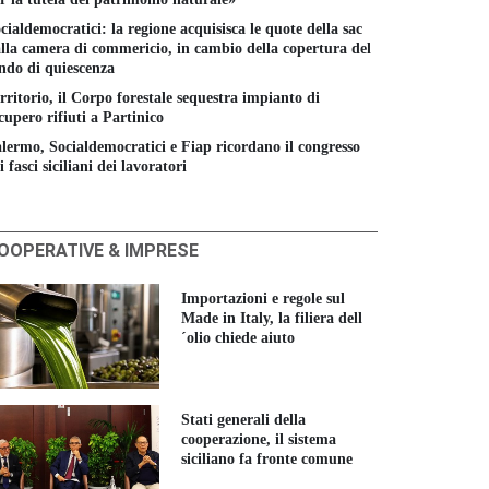
cialdemocratici: la regione acquisisca le quote della sac
lla camera di commericio, in cambio della copertura del
ndo di quiescenza
rritorio, il Corpo forestale sequestra impianto di
cupero rifiuti a Partinico
lermo, Socialdemocratici e Fiap ricordano il congresso
i fasci siciliani dei lavoratori
OOPERATIVE & IMPRESE
Importazioni e regole sul
Made in Italy, la filiera dell
´olio chiede aiuto
Stati generali della
cooperazione, il sistema
siciliano fa fronte comune