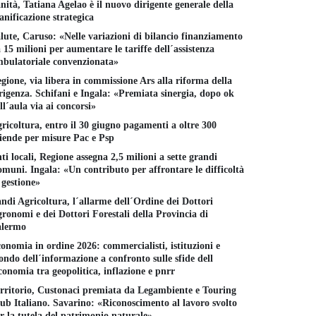
nità, Tatiana Agelao è il nuovo dirigente generale della
anificazione strategica
lute, Caruso: «Nelle variazioni di bilancio finanziamento
 15 milioni per aumentare le tariffe dell´assistenza
bulatoriale convenzionata»
gione, via libera in commissione Ars alla riforma della
rigenza. Schifani e Ingala: «Premiata sinergia, dopo ok
ll´aula via ai concorsi»
ricoltura, entro il 30 giugno pagamenti a oltre 300
iende per misure Pac e Psp
ti locali, Regione assegna 2,5 milioni a sette grandi
muni. Ingala: «Un contributo per affrontare le difficoltà
 gestione»
ndi Agricoltura, l´allarme dell´Ordine dei Dottori
ronomi e dei Dottori Forestali della Provincia di
alermo
onomia in ordine 2026: commercialisti, istituzioni e
ndo dell´informazione a confronto sulle sfide dell
conomia tra geopolitica, inflazione e pnrr
rritorio, Custonaci premiata da Legambiente e Touring
ub Italiano. Savarino: «Riconoscimento al lavoro svolto
r la tutela del patrimonio naturale»