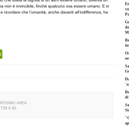
Et
 ma non è invincibile, finché qualcuno osa essere umano. E in
vo
i e ricordare che l’umanità, anche davanti all’indifferenza, ha
Pa
Gr
do
Ma
Re
in
senger
PrintFriendly
Os
so
Sa
Ge
Da
´a
Re
di
Sa
Si
"C
ap