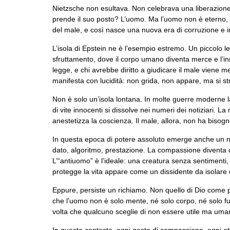
Nietzsche non esultava. Non celebrava una liberazion
prende il suo posto? L’uomo. Ma l’uomo non è eterno, 
del male, e così nasce una nuova era di corruzione e i
L’isola di Epstein ne è l’esempio estremo. Un piccolo le
sfruttamento, dove il corpo umano diventa merce e l’in
legge, e chi avrebbe diritto a giudicare il male viene m
manifesta con lucidità: non grida, non appare, ma si stru
Non è solo un’isola lontana. In molte guerre moderne la 
di vite innocenti si dissolve nei numeri dei notiziari. L
anestetizza la coscienza. Il male, allora, non ha bisogn
In questa epoca di potere assoluto emerge anche un n
dato, algoritmo, prestazione. La compassione diventa d
L’“antiuomo” è l’ideale: una creatura senza sentiment
protegge la vita appare come un dissidente da isolar
Eppure, persiste un richiamo. Non quello di Dio come po
che l’uomo non è solo mente, né solo corpo, né solo f
volta che qualcuno sceglie di non essere utile ma uman
In questo contesto, ogni gesto di compassione, ogni att