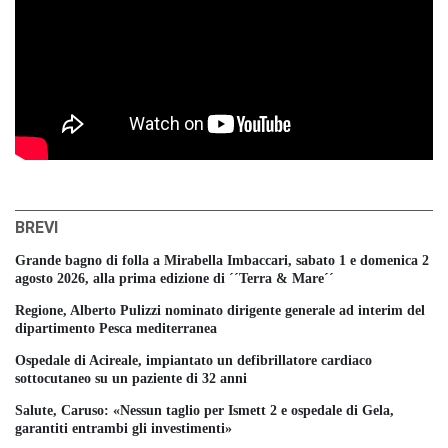
BREVI
Grande bagno di folla a Mirabella Imbaccari, sabato 1 e domenica 2
agosto 2026, alla prima edizione di ´´Terra & Mare´´
Regione, Alberto Pulizzi nominato dirigente generale ad interim del
dipartimento Pesca mediterranea
Ospedale di Acireale, impiantato un defibrillatore cardiaco
sottocutaneo su un paziente di 32 anni
Salute, Caruso: «Nessun taglio per Ismett 2 e ospedale di Gela,
garantiti entrambi gli investimenti»