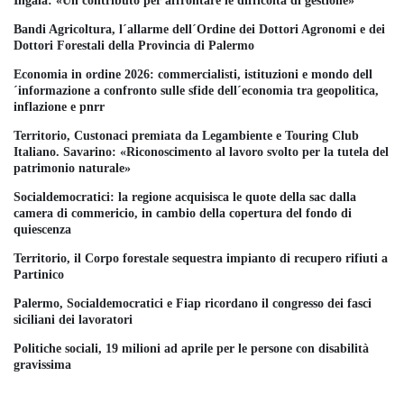
Ingala: «Un contributo per affrontare le difficoltà di gestione»
Bandi Agricoltura, l´allarme dell´Ordine dei Dottori Agronomi e dei
Dottori Forestali della Provincia di Palermo
Economia in ordine 2026: commercialisti, istituzioni e mondo dell
´informazione a confronto sulle sfide dell´economia tra geopolitica,
inflazione e pnrr
Territorio, Custonaci premiata da Legambiente e Touring Club
Italiano. Savarino: «Riconoscimento al lavoro svolto per la tutela del
patrimonio naturale»
Socialdemocratici: la regione acquisisca le quote della sac dalla
camera di commericio, in cambio della copertura del fondo di
quiescenza
Territorio, il Corpo forestale sequestra impianto di recupero rifiuti a
Partinico
Palermo, Socialdemocratici e Fiap ricordano il congresso dei fasci
siciliani dei lavoratori
Politiche sociali, 19 milioni ad aprile per le persone con disabilità
gravissima