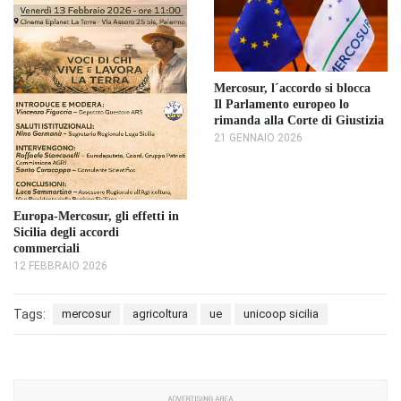
Mercosur, l´accordo si blocca
Il Parlamento europeo lo
rimanda alla Corte di Giustizia
21 GENNAIO 2026
Europa-Mercosur, gli effetti in
Sicilia degli accordi
commerciali
12 FEBBRAIO 2026
Tags:
mercosur
agricoltura
ue
unicoop sicilia