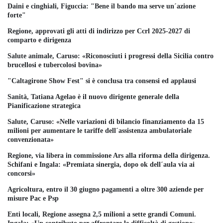
Daini e cinghiali, Figuccia: "Bene il bando ma serve un´azione
forte"
Regione, approvati gli atti di indirizzo per Ccrl 2025-2027 di
comparto e dirigenza
Salute animale, Caruso: «Riconosciuti i progressi della Sicilia contro
brucellosi e tubercolosi bovina»
"Caltagirone Show Fest" si è conclusa tra consensi ed applausi
Sanità, Tatiana Agelao è il nuovo dirigente generale della
Pianificazione strategica
Salute, Caruso: «Nelle variazioni di bilancio finanziamento da 15
milioni per aumentare le tariffe dell´assistenza ambulatoriale
convenzionata»
Regione, via libera in commissione Ars alla riforma della dirigenza.
Schifani e Ingala: «Premiata sinergia, dopo ok dell´aula via ai
concorsi»
Agricoltura, entro il 30 giugno pagamenti a oltre 300 aziende per
misure Pac e Psp
Enti locali, Regione assegna 2,5 milioni a sette grandi Comuni.