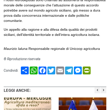
I nostri eurodeputati sono chiamati ad assumersi la responsabilità
morale delle conseguenze che l’attuazione di questo accordo
potrebbe avere sul mondo agricolo siciliano, già messo a dura
prova dalla concorrenza internazionale e dalle politiche
comunitarie.
Un appello alla ragione e alla difesa della qualità dei prodotti
siciliani, dell’identità territoriale e dell’intera agricoltura isolana.
Maurizio Ialuna
Responsabile regionale di Unicoop agricoltura
® Riproduzione riservata
Share
WhatsApp
Facebook
Twitter
Email
Telegram
Messenger
PrintFriendl
Condividi:
LEGGI ANCHE: