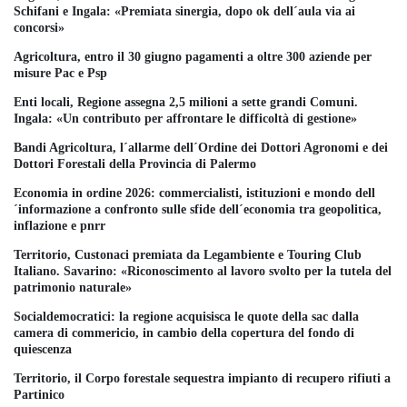
Schifani e Ingala: «Premiata sinergia, dopo ok dell´aula via ai
concorsi»
Agricoltura, entro il 30 giugno pagamenti a oltre 300 aziende per
misure Pac e Psp
Enti locali, Regione assegna 2,5 milioni a sette grandi Comuni.
Ingala: «Un contributo per affrontare le difficoltà di gestione»
Bandi Agricoltura, l´allarme dell´Ordine dei Dottori Agronomi e dei
Dottori Forestali della Provincia di Palermo
Economia in ordine 2026: commercialisti, istituzioni e mondo dell
´informazione a confronto sulle sfide dell´economia tra geopolitica,
inflazione e pnrr
Territorio, Custonaci premiata da Legambiente e Touring Club
Italiano. Savarino: «Riconoscimento al lavoro svolto per la tutela del
patrimonio naturale»
Socialdemocratici: la regione acquisisca le quote della sac dalla
camera di commericio, in cambio della copertura del fondo di
quiescenza
Territorio, il Corpo forestale sequestra impianto di recupero rifiuti a
Partinico