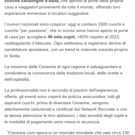
cuoche casalinghe d'Italia,
che aprono le porte della propria
casa a viaggiatori provenienti da tutto il mondo, offrendo loro
esperienze immersive in location suggestive.
I numeri nazionali sono cospicui: oggi si contano 1500 cuochi e
cuoche "per passione", che lo scorso anno hanno aperto le porte
di casa per accogliere
48 mila ospiti
, +65% rispetto al 2022,
raddoppiando il fatturato. Ogni settimana si registrano decine di
candidature spontanee, con un trend in notevole crescita proprio
in Sicilia.
La missione delle Cesarine di ogni regione è salvaguardare e
condividere la conoscenza delle tradizioni locali, delle ricette e
dell'ospitalità.
La professionalità non è seconda al piacere dell’esperienza
offerta: gli eventi sono coperti da polizza assicurativa, tutti gli
aspiranti cuochi, prima di diventare Cesarine, vengono
attentamente selezionati e certificati dai Network Recruiter e con
la stessa attenzione le loro abitazioni, i dati sensibili degli ospiti e
le modalità di pagamento sono messi in sicurezza.
"Cesarine.com opera in un mercato mondiale che vale circa 130