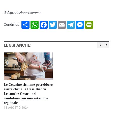
® Riproduzione riservata
Share
WhatsApp
Facebook
Twitter
Email
Telegram
Messenger
PrintFriendl
Condividi:
LEGGI ANCHE:
Le Cesarine siciliane potrebbero
essere chef alla Casa Bianca
Le cuoche Cesarine si
candidano con una rotazione
regionale
13 AGOSTO 2024