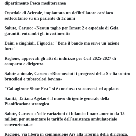
dipartimento Pesca mediterranea
Ospedale di Acireale, impiantato un defibrillatore cardiaco
sottocutaneo su un paziente di 32 anni
Salute, Caruso: «Nessun taglio per Ismett 2 e ospedale di Gela,
garantiti entrambi gli investimenti»
Daini e cinghiali, Figuccia: "Bene il bando ma serve un´azione
forte"
Regione, approvati gli atti di indirizzo per Ccrl 2025-2027 di
comparto e dirigenza
Salute animale, Caruso: «Riconosciuti i progressi della Sicilia contro
brucellosi e tubercolosi bovina»
"Caltagirone Show Fest" si è conclusa tra consensi ed applausi
Sanità, Tatiana Agelao è il nuovo dirigente generale della
Pianificazione strategica
Salute, Caruso: «Nelle variazioni di bilancio finanziamento da 15
milioni per aumentare le tariffe dell´assistenza ambulatoriale
convenzionata»
Regione, via libera in commissione Ars alla riforma della dirigenza.