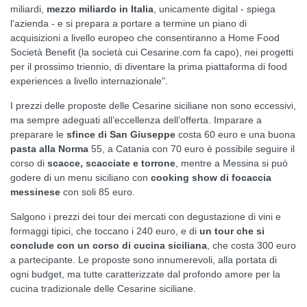
miliardi,
mezzo miliardo in Italia
, unicamente digital - spiega
l'azienda - e si prepara a portare a termine un piano di
acquisizioni a livello europeo che consentiranno a Home Food
Società Benefit (la società cui Cesarine.com fa capo), nei progetti
per il prossimo triennio, di diventare la prima piattaforma di food
experiences a livello internazionale".
I prezzi delle proposte delle Cesarine siciliane non sono eccessivi,
ma sempre adeguati all’eccellenza dell’offerta. Imparare a
preparare le
sfince di San Giuseppe
costa 60 euro e una buona
pasta alla Norma
55, a Catania con 70 euro è possibile seguire il
corso di
scacce, scacciate e torrone
, mentre a Messina si può
godere di un menu siciliano con
cooking show di focaccia
messinese
con soli 85 euro.
Salgono i prezzi dei tour dei mercati con degustazione di vini e
formaggi tipici, che toccano i 240 euro, e di
un tour che si
conclude con un corso di cucina siciliana
, che costa 300 euro
a partecipante. Le proposte sono innumerevoli, alla portata di
ogni budget, ma tutte caratterizzate dal profondo amore per la
cucina tradizionale delle Cesarine siciliane.