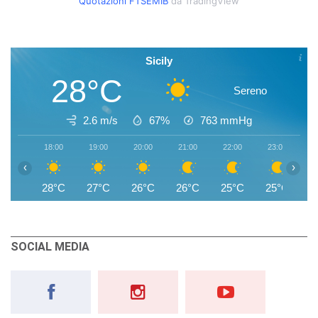
Quotazioni FTSEMIB
da TradingView
Sicily
28°C
Sereno
2.6 m/s
67%
763
mmHg
18:00
19:00
20:00
21:00
22:00
23:00
0
‹
›
28°C
27°C
26°C
26°C
25°C
25°C
2
SOCIAL MEDIA