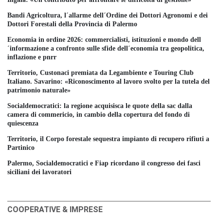
Bandi Agricoltura, l´allarme dell´Ordine dei Dottori Agronomi e dei
Dottori Forestali della Provincia di Palermo
Economia in ordine 2026: commercialisti, istituzioni e mondo dell
´informazione a confronto sulle sfide dell´economia tra geopolitica,
inflazione e pnrr
Territorio, Custonaci premiata da Legambiente e Touring Club
Italiano. Savarino: «Riconoscimento al lavoro svolto per la tutela del
patrimonio naturale»
Socialdemocratici: la regione acquisisca le quote della sac dalla
camera di commericio, in cambio della copertura del fondo di
quiescenza
Territorio, il Corpo forestale sequestra impianto di recupero rifiuti a
Partinico
Palermo, Socialdemocratici e Fiap ricordano il congresso dei fasci
siciliani dei lavoratori
COOPERATIVE & IMPRESE