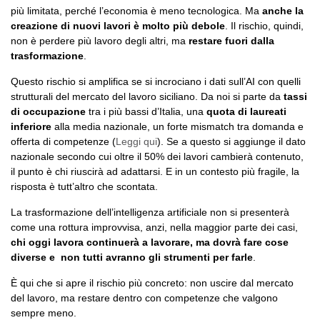
più limitata, perché l’economia è meno tecnologica. Ma
anche la
creazione di nuovi lavori è molto più debole
. Il rischio, quindi,
non è perdere più lavoro degli altri, ma
restare fuori dalla
trasformazione
.
Questo rischio si amplifica se si incrociano i dati sull’AI con quelli
strutturali del mercato del lavoro siciliano. Da noi si parte da
tassi
di occupazione
tra i più bassi d’Italia, una
quota di laureati
inferiore
alla media nazionale, un forte mismatch tra domanda e
offerta di competenze (
Leggi qui
). Se a questo si aggiunge il dato
nazionale secondo cui oltre il 50% dei lavori cambierà contenuto,
il punto è chi riuscirà ad adattarsi. E in un contesto più fragile, la
risposta è tutt’altro che scontata.
La trasformazione dell’intelligenza artificiale non si presenterà
come una rottura improvvisa, anzi, nella maggior parte dei casi,
chi oggi lavora continuerà a lavorare, ma dovrà fare cose
diverse e non tutti avranno gli strumenti per farle
.
È qui che si apre il rischio più concreto: non uscire dal mercato
del lavoro, ma restare dentro con competenze che valgono
sempre meno.