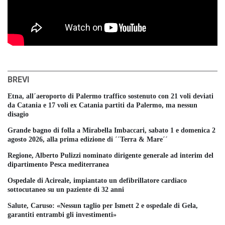
BREVI
Etna, all´aeroporto di Palermo traffico sostenuto con 21 voli deviati
da Catania e 17 voli ex Catania partiti da Palermo, ma nessun
disagio
Grande bagno di folla a Mirabella Imbaccari, sabato 1 e domenica 2
agosto 2026, alla prima edizione di ´´Terra & Mare´´
Regione, Alberto Pulizzi nominato dirigente generale ad interim del
dipartimento Pesca mediterranea
Ospedale di Acireale, impiantato un defibrillatore cardiaco
sottocutaneo su un paziente di 32 anni
Salute, Caruso: «Nessun taglio per Ismett 2 e ospedale di Gela,
garantiti entrambi gli investimenti»