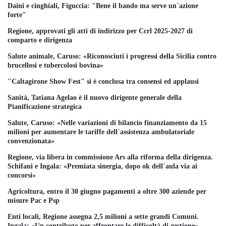
Daini e cinghiali, Figuccia: "Bene il bando ma serve un´azione
forte"
Regione, approvati gli atti di indirizzo per Ccrl 2025-2027 di
comparto e dirigenza
Salute animale, Caruso: «Riconosciuti i progressi della Sicilia contro
brucellosi e tubercolosi bovina»
"Caltagirone Show Fest" si è conclusa tra consensi ed applausi
Sanità, Tatiana Agelao è il nuovo dirigente generale della
Pianificazione strategica
Salute, Caruso: «Nelle variazioni di bilancio finanziamento da 15
milioni per aumentare le tariffe dell´assistenza ambulatoriale
convenzionata»
Regione, via libera in commissione Ars alla riforma della dirigenza.
Schifani e Ingala: «Premiata sinergia, dopo ok dell´aula via ai
concorsi»
Agricoltura, entro il 30 giugno pagamenti a oltre 300 aziende per
misure Pac e Psp
Enti locali, Regione assegna 2,5 milioni a sette grandi Comuni.
Ingala: «Un contributo per affrontare le difficoltà di gestione»