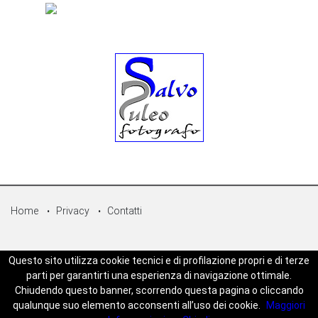
Home
Privacy
Contatti
© Copyright 2026 - Sicilpress Publisher soc.coop - P.Iva:
Questo sito utilizza cookie tecnici e di profilazione propri e di terze
07050860829 - WEBSICILIANEWS è una testata registrata - Aut. del
parti per garantirti una esperienza di navigazione ottimale.
tribunale di Palermo n.5 del 18/05/2023 - Direttore Responsabile
Chiudendo questo banner, scorrendo questa pagina o cliccando
Joseph Zambito - Powered by
Mt-Web Agency
qualunque suo elemento acconsenti all’uso dei cookie.
Maggiori