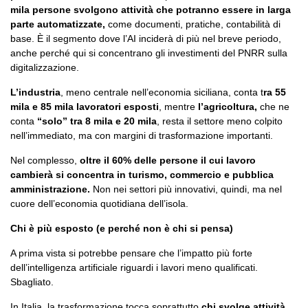
mila persone svolgono attività che potranno essere in larga
parte automatizzate,
come documenti, pratiche, contabilità di
base. È il segmento dove l’AI inciderà di più nel breve periodo,
anche perché qui si concentrano gli investimenti del PNRR sulla
digitalizzazione.
L’industria
, meno centrale nell’economia siciliana, conta t
ra 55
mila e 85 mila lavoratori esposti
, mentre
l’agricoltura,
che ne
conta
“solo” tra 8 mila e 20 mila
, resta il settore meno colpito
nell’immediato, ma con margini di trasformazione importanti.
Nel complesso,
oltre il 60% delle persone il cui lavoro
cambierà si concentra in turismo, commercio e pubblica
amministrazione.
Non nei settori più innovativi, quindi, ma nel
cuore dell’economia quotidiana dell’isola.
Chi è più esposto (e perché non è chi si pensa)
A prima vista si potrebbe pensare che l’impatto più forte
dell’intelligenza artificiale riguardi i lavori meno qualificati.
Sbagliato.
In Italia, la trasformazione tocca soprattutto
chi svolge attività