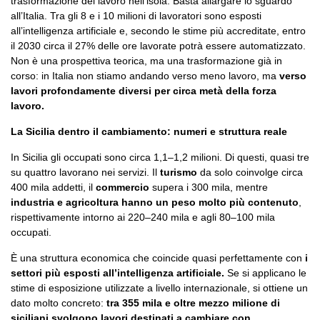
trasformazione del lavoro nell’isola. Basta allargare lo sguardo
all’Italia. Tra gli 8 e i 10 milioni di lavoratori sono esposti
all’intelligenza artificiale e, secondo le stime più accreditate, entro
il 2030 circa il 27% delle ore lavorate potrà essere automatizzato.
Non è una prospettiva teorica, ma una trasformazione già in
corso: in Italia non stiamo andando verso meno lavoro, ma
verso
lavori profondamente diversi per circa metà della forza
lavoro.
La Sicilia dentro il cambiamento: numeri e struttura reale
In Sicilia gli occupati sono circa 1,1–1,2 milioni. Di questi, quasi tre
su quattro lavorano nei servizi. Il
turismo
da solo coinvolge circa
400 mila addetti, il
commercio
supera i 300 mila, mentre
industria e agricoltura hanno un peso molto più contenuto
,
rispettivamente intorno ai 220–240 mila e agli 80–100 mila
occupati.
È una struttura economica che coincide quasi perfettamente con
i
settori più esposti all’intelligenza artificiale.
Se si applicano le
stime di esposizione utilizzate a livello internazionale, si ottiene un
dato molto concreto:
tra 355 mila e oltre mezzo milione di
siciliani svolgono lavori destinati a cambiare con