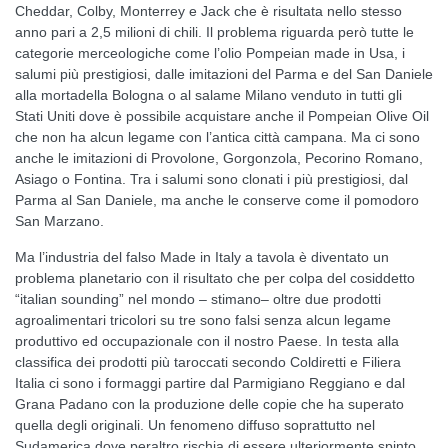
Cheddar, Colby, Monterrey e Jack che è risultata nello stesso
anno pari a 2,5 milioni di chili. Il problema riguarda però tutte le
categorie merceologiche come l’olio Pompeian made in Usa, i
salumi più prestigiosi, dalle imitazioni del Parma e del San Daniele
alla mortadella Bologna o al salame Milano venduto in tutti gli
Stati Uniti dove è possibile acquistare anche il Pompeian Olive Oil
che non ha alcun legame con l’antica città campana. Ma ci sono
anche le imitazioni di Provolone, Gorgonzola, Pecorino Romano,
Asiago o Fontina. Tra i salumi sono clonati i più prestigiosi, dal
Parma al San Daniele, ma anche le conserve come il pomodoro
San Marzano.
Ma l’industria del falso Made in Italy a tavola è diventato un
problema planetario con il risultato che per colpa del cosiddetto
“italian sounding” nel mondo – stimano– oltre due prodotti
agroalimentari tricolori su tre sono falsi senza alcun legame
produttivo ed occupazionale con il nostro Paese. In testa alla
classifica dei prodotti più taroccati secondo Coldiretti e Filiera
Italia ci sono i formaggi partire dal Parmigiano Reggiano e dal
Grana Padano con la produzione delle copie che ha superato
quella degli originali. Un fenomeno diffuso soprattutto nel
Sudamerica dove peraltro rischia di essere ulteriormente spinto