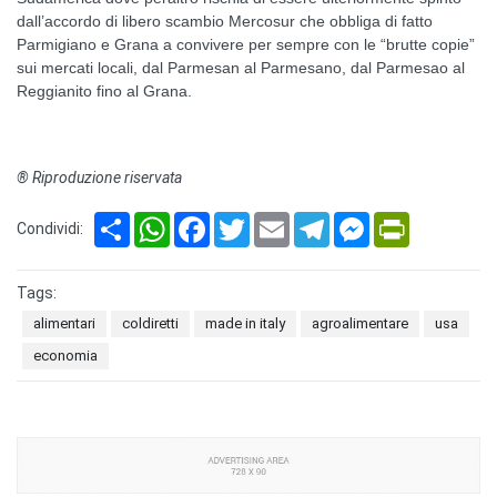
dall’accordo di libero scambio Mercosur che obbliga di fatto
Parmigiano e Grana a convivere per sempre con le “brutte copie”
sui mercati locali, dal Parmesan al Parmesano, dal Parmesao al
Reggianito fino al Grana.
® Riproduzione riservata
Share
WhatsApp
Facebook
Twitter
Email
Telegram
Messenger
PrintFriendl
Condividi:
Tags:
alimentari
coldiretti
made in italy
agroalimentare
usa
economia