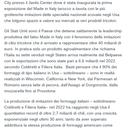
City presso il Javits Center dove è stata inaugurata la prima
esposizione del Made in Italy tarocco a tavola con le più
grottesche imitazioni delle specialità nazionali scovate negli Usa
che tolgono spazio e valore sui mercati ai veri prodotti tricolori.
Gli Stati Uniti sono il Paese che detiene saldamente la leadership
produttiva del falso Made in Italy con il fenomeno delle imitazioni
di cibo tricolore che è arrivato a rappresentare oltre 40 miliardi di
euro. In pratica solo un prodotto agroalimentare che richiama
l’Italia su sette venduti negli States arriva realmente dal Belpaese
con le esportazioni che sono state pari a 6,6 miliardi nel 2022.
secondo Coldiretti e Filiera Italia. Basti pensare che il 90% dei
formaggi di tipo italiano in Usa – sottolineano – sono in realtà
realizzati in Wisconsin, California e New York, dal Parmesan al
Romano senza latte di pecora, dall’Asiago al Gorgonzola, dalla
mozzarella fino al Provolone.
La produzione di imitazioni dei formaggi italiani – sottolineano
Coldiretti e Filiera Italia– nel 2022 ha raggiunto negli Usa il
quantitativo record di oltre 2,7 miliardi di chili, con una crescita
esponenziale negli ultimi 30 anni, tanto da aver superato
addirittura la stessa produzione di formaggi americani come