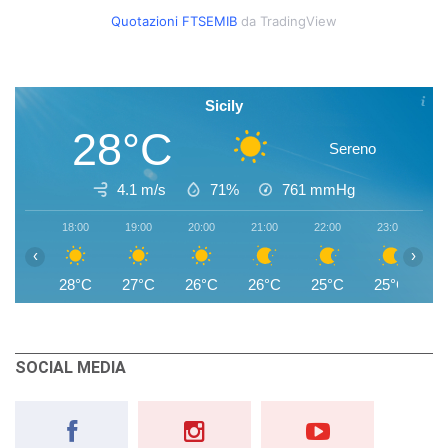
Quotazioni FTSEMIB
da TradingView
Sicily
28°C
Sereno
4.1 m/s
71%
761
mmHg
18:00
19:00
20:00
21:00
22:00
23:00
0
‹
›
28°C
27°C
26°C
26°C
25°C
25°C
2
SOCIAL MEDIA