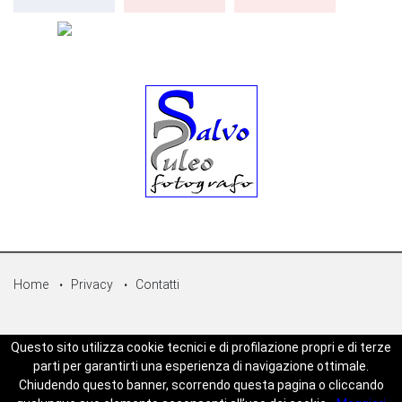
Home
Privacy
Contatti
© Copyright 2026 - Sicilpress Publisher soc.coop - P.Iva:
Questo sito utilizza cookie tecnici e di profilazione propri e di terze
07050860829 - WEBSICILIANEWS è una testata registrata - Aut. del
parti per garantirti una esperienza di navigazione ottimale.
tribunale di Palermo n.5 del 18/05/2023 - Direttore Responsabile
Chiudendo questo banner, scorrendo questa pagina o cliccando
Joseph Zambito - Powered by
Mt-Web Agency