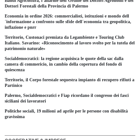
Bandi Agricoltura, l´allarme dell´Ordine dei Dottori Agronomi e dei
Dottori Forestali della Provincia di Palermo
Economia in ordine 2026: commercialisti, istituzioni e mondo dell
´informazione a confronto sulle sfide dell´economia tra geopolitica,
inflazione e pnrr
Territorio, Custonaci premiata da Legambiente e Touring Club
Italiano. Savarino: «Riconoscimento al lavoro svolto per la tutela del
patrimonio naturale»
Socialdemocratici: la regione acquisisca le quote della sac dalla
camera di commericio, in cambio della copertura del fondo di
quiescenza
Territorio, il Corpo forestale sequestra impianto di recupero rifiuti a
Partinico
Palermo, Socialdemocratici e Fiap ricordano il congresso dei fasci
siciliani dei lavoratori
Politiche sociali, 19 milioni ad aprile per le persone con disabilità
gravissima