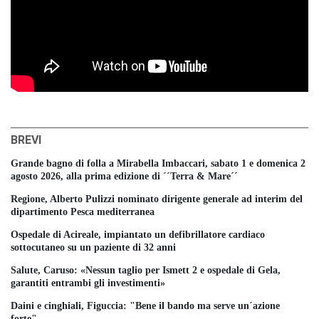
BREVI
Grande bagno di folla a Mirabella Imbaccari, sabato 1 e domenica 2
agosto 2026, alla prima edizione di ´´Terra & Mare´´
Regione, Alberto Pulizzi nominato dirigente generale ad interim del
dipartimento Pesca mediterranea
Ospedale di Acireale, impiantato un defibrillatore cardiaco
sottocutaneo su un paziente di 32 anni
Salute, Caruso: «Nessun taglio per Ismett 2 e ospedale di Gela,
garantiti entrambi gli investimenti»
Daini e cinghiali, Figuccia: "Bene il bando ma serve un´azione
forte"