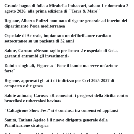
Grande bagno di folla a Mirabella Imbaccari, sabato 1 e domenica 2
agosto 2026, alla prima edizione di ´´Terra & Mare´´
Regione, Alberto Pulizzi nominato dirigente generale ad interim del
dipartimento Pesca mediterranea
Ospedale di Acireale, impiantato un defibrillatore cardiaco
sottocutaneo su un paziente di 32 anni
Salute, Caruso: «Nessun taglio per Ismett 2 e ospedale di Gela,
garantiti entrambi gli investimenti»
Daini e cinghiali, Figuccia: "Bene il bando ma serve un´azione
forte"
Regione, approvati gli atti di indirizzo per Ccrl 2025-2027 di
comparto e dirigenza
Salute animale, Caruso: «Riconosciuti i progressi della Sicilia contro
brucellosi e tubercolosi bovina»
"Caltagirone Show Fest" si è conclusa tra consensi ed applausi
Sanità, Tatiana Agelao è il nuovo dirigente generale della
Pianificazione strategica