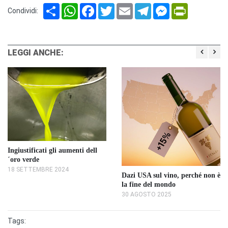
Share
WhatsApp
Facebook
Twitter
Email
Telegram
Messenger
PrintFriendl
Condividi:
LEGGI ANCHE:
Ingiustificati gli aumenti dell
´oro verde
18 SETTEMBRE 2024
Dazi USA sul vino, perché non è
la fine del mondo
30 AGOSTO 2025
Tags: