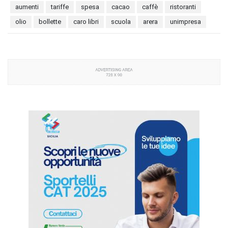
aumenti
tariffe
spesa
cacao
caffè
ristoranti
olio
bollette
caro libri
scuola
arera
unimpresa