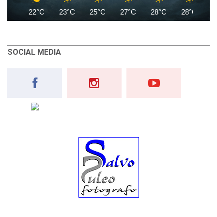
22°C
23°C
25°C
27°C
28°C
28°C
2
SOCIAL MEDIA