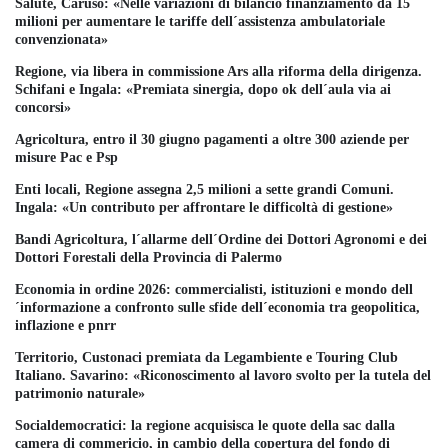
Salute, Caruso: «Nelle variazioni di bilancio finanziamento da 15
milioni per aumentare le tariffe dell´assistenza ambulatoriale
convenzionata»
Regione, via libera in commissione Ars alla riforma della dirigenza.
Schifani e Ingala: «Premiata sinergia, dopo ok dell´aula via ai
concorsi»
Agricoltura, entro il 30 giugno pagamenti a oltre 300 aziende per
misure Pac e Psp
Enti locali, Regione assegna 2,5 milioni a sette grandi Comuni.
Ingala: «Un contributo per affrontare le difficoltà di gestione»
Bandi Agricoltura, l´allarme dell´Ordine dei Dottori Agronomi e dei
Dottori Forestali della Provincia di Palermo
Economia in ordine 2026: commercialisti, istituzioni e mondo dell
´informazione a confronto sulle sfide dell´economia tra geopolitica,
inflazione e pnrr
Territorio, Custonaci premiata da Legambiente e Touring Club
Italiano. Savarino: «Riconoscimento al lavoro svolto per la tutela del
patrimonio naturale»
Socialdemocratici: la regione acquisisca le quote della sac dalla
camera di commericio, in cambio della copertura del fondo di