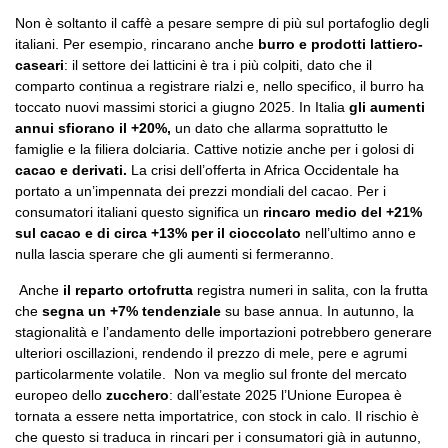
Non è soltanto il caffè a pesare sempre di più sul portafoglio degli
italiani. Per esempio, rincarano anche
burro e prodotti lattiero-
caseari
: il settore dei latticini è tra i più colpiti, dato che il
comparto continua a registrare rialzi e, nello specifico, il burro ha
toccato nuovi massimi storici a giugno 2025. In Italia
gli aumenti
annui sfiorano il +20%,
un dato che allarma soprattutto le
famiglie e la filiera dolciaria. Cattive notizie anche per i golosi di
cacao e derivati.
La crisi dell’offerta in Africa Occidentale ha
portato a un’impennata dei prezzi mondiali del cacao. Per i
consumatori italiani questo significa un
rincaro medio del +21%
sul cacao e di circa +13% per il cioccolato
nell’ultimo anno e
nulla lascia sperare che gli aumenti si fermeranno.
Anche
il reparto ortofrutta
registra numeri in salita, con la frutta
che
segna un +7% tendenziale
su base annua. In autunno, la
stagionalità e l’andamento delle importazioni potrebbero generare
ulteriori oscillazioni, rendendo il prezzo di mele, pere e agrumi
particolarmente volatile. Non va meglio sul fronte del mercato
europeo dello
zucchero
: dall’estate 2025 l’Unione Europea è
tornata a essere netta importatrice, con stock in calo. Il rischio è
che questo si traduca in rincari per i consumatori già in autunno,