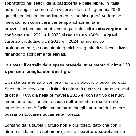
soprattutto nei settori della pasticceria e delle bibite. In Italia,
però, la sugar tax entrerà in vigore solo dal 1° gennaio 2026,
quindi non influirà immediatamente, ma bisognerà vedere se il
mercato non comincerà per tempo ad aumentare i
prezzi. Restano sostenuti anche quelli dell’
olio extravergine
: nel
confronto tra il 2021 e il 2025 si registra un +60%. Le gravi
carenze produttive tra il 2023 e il 2024 hanno inciso
profondamente, e nonostante qualche segnale di sollievo, i livelli
rimangono storicamente elevati.
In sintesi, il carrello della spesa prevede un aumento di
circa 130
€ per una famiglia con due figli.
La ristorazione
sarà sempre meno un piacere a buon mercato.
Secondo le rilevazioni, i listini di ristoranti e pizzerie sono cresciuti
di circa il +6% già nella primavera 2025 e, con l'arrivo dei nuovi
menù autunnali, anche a causa dell’aumento dei costi delle
materie prime, è facile immaginare che gli operatori del settore
possano ritoccare nuovamente i prezzi.
Lontano dalla tavola il futuro non è più roseo, dato che con il
ritorno sui banchi a settembre, anche il
capitolo scuola
incide