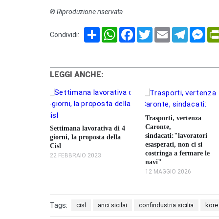
® Riproduzione riservata
Share
WhatsApp
Facebook
Twitter
Email
Telegram
Mes
Condividi:
LEGGI ANCHE:
Trasporti, vertenza
Caronte,
Settimana lavorativa di 4
sindacati:"lavoratori
giorni, la proposta della
iatore di
esasperati, non ci si
Cisl
e
costringa a fermare le
22 FEBBRAIO 2023
personale
navi"
12 MAGGIO 2026
Tags:
cisl
anci sicilai
confindustria sicilia
kore