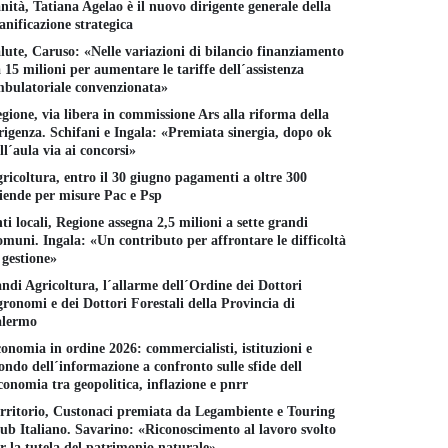
nità, Tatiana Agelao è il nuovo dirigente generale della
anificazione strategica
lute, Caruso: «Nelle variazioni di bilancio finanziamento
 15 milioni per aumentare le tariffe dell´assistenza
bulatoriale convenzionata»
gione, via libera in commissione Ars alla riforma della
rigenza. Schifani e Ingala: «Premiata sinergia, dopo ok
ll´aula via ai concorsi»
ricoltura, entro il 30 giugno pagamenti a oltre 300
iende per misure Pac e Psp
ti locali, Regione assegna 2,5 milioni a sette grandi
muni. Ingala: «Un contributo per affrontare le difficoltà
 gestione»
ndi Agricoltura, l´allarme dell´Ordine dei Dottori
ronomi e dei Dottori Forestali della Provincia di
alermo
onomia in ordine 2026: commercialisti, istituzioni e
ndo dell´informazione a confronto sulle sfide dell
conomia tra geopolitica, inflazione e pnrr
rritorio, Custonaci premiata da Legambiente e Touring
ub Italiano. Savarino: «Riconoscimento al lavoro svolto
r la tutela del patrimonio naturale»