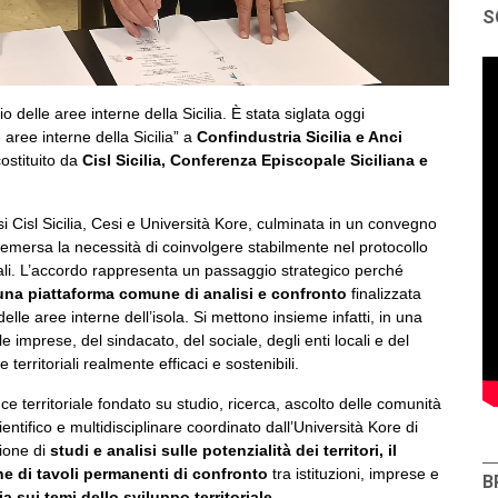
S
cio delle aree interne della Sicilia. È stata siglata oggi
 aree interne della Sicilia” a
Confindustria Sicilia e Anci
costituito da
Cisl Sicilia, Conferenza Episcopale Siciliana e
i Cisl Sicilia, Cesi e Università Kore, culminata in un convegno
a emersa la necessità di coinvolgere stabilmente nel protocollo
ali. L’accordo rappresenta un passaggio strategico perché
na piattaforma comune di analisi e confronto
finalizzata
delle aree interne dell’isola. Si mettono insieme infatti, in una
e imprese, del sindacato, del sociale, degli enti locali e del
e territoriali realmente efficaci e sostenibili.
e territoriale fondato su studio, ricerca, ascolto delle comunità
ifico e multidisciplinare coordinato dall’Università Kore di
zione di
studi e analisi sulle potenzialità dei territori, il
e di tavoli permanenti di confronto
tra istituzioni, imprese e
B
a sui temi dello sviluppo territoriale
.