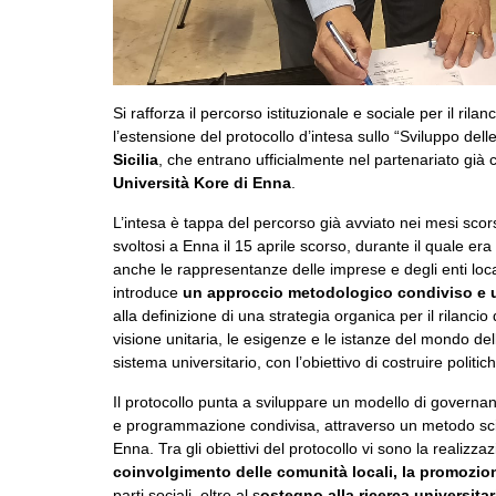
Si rafforza il percorso istituzionale e sociale per il rilan
l’estensione del protocollo d’intesa sullo “Sviluppo delle
Sicilia
, che entrano ufficialmente nel partenariato già 
Università Kore di Enna
.
L’intesa è tappa del percorso già avviato nei mesi scors
svoltosi a Enna il 15 aprile scorso, durante il quale er
anche le rappresentanze delle imprese e degli enti loc
introduce
un approccio metodologico condiviso e u
alla definizione di una strategia organica per il rilancio 
visione unitaria, le esigenze e le istanze del mondo dell
sistema universitario, con l’obiettivo di costruire politich
Il protocollo punta a sviluppare un modello di governanc
e programmazione condivisa, attraverso un metodo scient
Enna. Tra gli obiettivi del protocollo vi sono la realizza
coinvolgimento delle comunità locali, la promozion
parti sociali, oltre al s
ostegno alla ricerca universitari