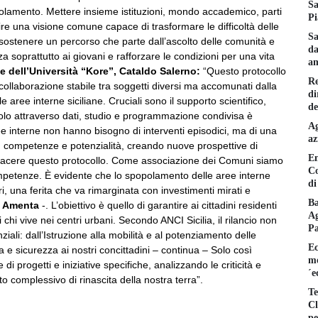
Sa
olamento. Mettere insieme istituzioni, mondo accademico, parti
Pi
ruire una visione comune capace di trasformare le difficoltà delle
Sa
 sostenere un percorso che parte dall’ascolto delle comunità e
da
nza soprattutto ai giovani e rafforzare le condizioni per una vita
am
te dell’Università “Kore”, Cataldo Salerno:
“Questo protocollo
Re
collaborazione stabile tra soggetti diversi ma accomunati dalla
di
le aree interne siciliane. Cruciali sono il supporto scientifico,
de
hé solo attraverso dati, studio e programmazione condivisa è
Ag
ree interne non hanno bisogno di interventi episodici, ma di una
az
e, competenze e potenzialità, creando nuove prospettive di
En
piacere questo protocollo. Come associazione dei Comuni siamo
Co
ompetenze. È evidente che lo spopolamento delle aree interne
di
ri, una ferita che va rimarginata con investimenti mirati e
Ba
lo Amenta
-. L’obiettivo è quello di garantire ai cittadini residenti
Ag
i chi vive nei centri urbani. Secondo ANCI Sicilia, il rilancio non
P
ali: dall’Istruzione alla mobilità e al potenziamento delle
Ec
a e sicurezza ai nostri concittadini – continua – Solo così
mo
 di progetti e iniziative specifiche, analizzando le criticità e
´e
to complessivo di rinascita della nostra terra”.
Te
Cl
pe