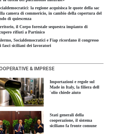
cialdemocratici: la regione acquisisca le quote della sac
lla camera di commericio, in cambio della copertura del
ndo di quiescenza
rritorio, il Corpo forestale sequestra impianto di
cupero rifiuti a Partinico
lermo, Socialdemocratici e Fiap ricordano il congresso
i fasci siciliani dei lavoratori
OOPERATIVE & IMPRESE
Trasporti, vertenza
Caronte,
ttimana lavorativa di 4
Importazioni e regole sul
sindacati:"lavoratori
orni, la proposta della
Made in Italy, la filiera dell
Sicurezza, d
esasperati, non ci si
sl
´olio chiede aiuto
sindacati un
costringa a fermare le
 FEBBRAIO 2023
Casteldacci
navi"
Maggio
12 MAGGIO 2026
30 APRILE 2
Stati generali della
cooperazione, il sistema
siciliano fa fronte comune