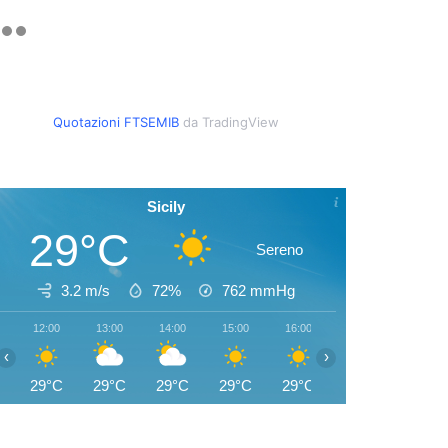
Quotazioni FTSEMIB
da TradingView
Sicily
29°C
Sereno
3.2 m/s
72%
762
mmHg
12:00
13:00
14:00
15:00
16:00
17:00
18:00
‹
›
29°C
29°C
29°C
29°C
29°C
28°C
28°C