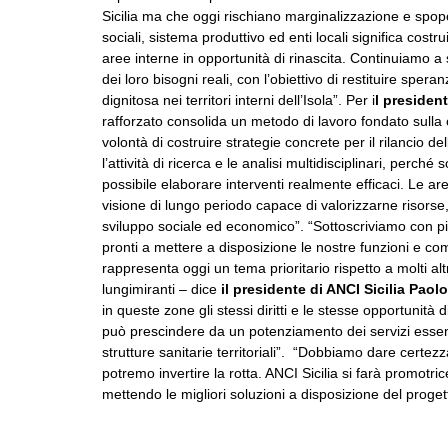
Sicilia ma che oggi rischiano marginalizzazione e spop
sociali, sistema produttivo ed enti locali significa cost
aree interne in opportunità di rinascita. Continuiamo a
dei loro bisogni reali, con l’obiettivo di restituire spera
dignitosa nei territori interni dell’Isola”. Per i
l presiden
rafforzato consolida un metodo di lavoro fondato sulla 
volontà di costruire strategie concrete per il rilancio del
l’attività di ricerca e le analisi multidisciplinari, perc
possibile elaborare interventi realmente efficaci. Le a
visione di lungo periodo capace di valorizzarne risors
sviluppo sociale ed economico”. “Sottoscriviamo con 
pronti a mettere a disposizione le nostre funzioni e c
rappresenta oggi un tema prioritario rispetto a molti alt
lungimiranti – dice
il presidente di ANCI Sicilia Pao
in queste zone gli stessi diritti e le stesse opportunità d
può prescindere da un potenziamento dei servizi essenzi
strutture sanitarie territoriali”. “Dobbiamo dare certezz
potremo invertire la rotta. ANCI Sicilia si farà promotrice
mettendo le migliori soluzioni a disposizione del proget