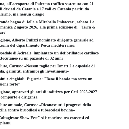
na, all´aeroporto di Palermo traffico sostenuto con 21
li deviati da Catania e 17 voli ex Catania partiti da
lermo, ma nessun disagio
ande bagno di folla a Mirabella Imbaccari, sabato 1 e
menica 2 agosto 2026, alla prima edizione di ´´Terra &
re´´
gione, Alberto Pulizzi nominato dirigente generale ad
terim del dipartimento Pesca mediterranea
pedale di Acireale, impiantato un defibrillatore cardiaco
ttocutaneo su un paziente di 32 anni
lute, Caruso: «Nessun taglio per Ismett 2 e ospedale di
la, garantiti entrambi gli investimenti»
ini e cinghiali, Figuccia: "Bene il bando ma serve un
zione forte"
gione, approvati gli atti di indirizzo per Ccrl 2025-2027
 comparto e dirigenza
lute animale, Caruso: «Riconosciuti i progressi della
cilia contro brucellosi e tubercolosi bovina»
altagirone Show Fest" si è conclusa tra consensi ed
plausi