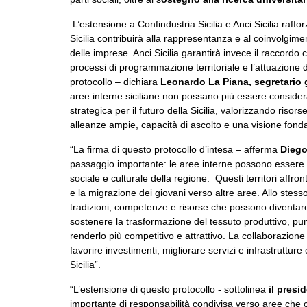
L’estensione a Confindustria Sicilia e Anci Sicilia raffor
Sicilia contribuirà alla rappresentanza e al coinvolgime
delle imprese. Anci Sicilia garantirà invece il raccordo c
processi di programmazione territoriale e l’attuazione dell
protocollo – dichiara
Leonardo La Piana, segretario ge
aree interne siciliane non possano più essere consider
strategica per il futuro della Sicilia, valorizzando risors
alleanze ampie, capacità di ascolto e una visione fondat
“La firma di questo protocollo d’intesa – afferma
Diego
passaggio importante: le aree interne possono essere i
sociale e culturale della regione. Questi territori affro
e la migrazione dei giovani verso altre aree. Allo stes
tradizioni, competenze e risorse che possono diventar
sostenere la trasformazione del tessuto produttivo, punt
renderlo più competitivo e attrattivo. La collaborazione tr
favorire investimenti, migliorare servizi e infrastruttur
Sicilia”.
“L’estensione di questo protocollo - sottolinea
il presi
importante di responsabilità condivisa verso aree che c