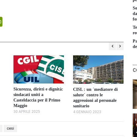
So
da
fo
senger
PrintFriendly
Te
re
Pa
de
C
Se
gi
Sicurezza, diritti e dignità:
CISL : un ´mediatore di
Ci
sindacati uniti a
salute´ contro le
22
Casteldaccia per il Primo
aggressioni al personale
Maggio
sanitario
30 APRILE 2025
4 GENNAIO 2023
cesi