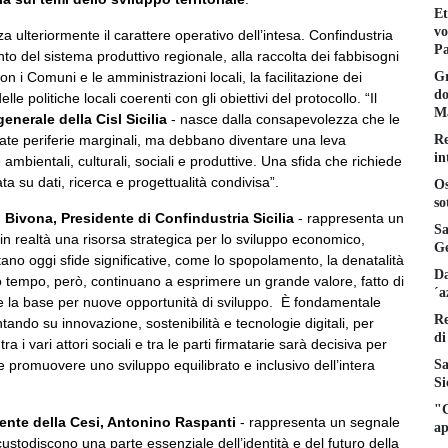
Et
vo
za ulteriormente il carattere operativo dell’intesa. Confindustria
Pa
nto del sistema produttivo regionale, alla raccolta dei fabbisogni
Gr
on i Comuni e le amministrazioni locali, la facilitazione dei
do
e politiche locali coerenti con gli obiettivi del protocollo. “Il
Ma
nerale della Cisl Sicilia
- nasce dalla consapevolezza che le
Re
ate periferie marginali, ma debbano diventare una leva
in
e ambientali, culturali, sociali e produttive. Una sfida che richiede
a su dati, ricerca e progettualità condivisa”.
Os
so
 Bivona, Presidente di Confindustria Sicilia
- rappresenta un
Sa
n realtà una risorsa strategica per lo sviluppo economico,
Ge
ntano oggi sfide significative, come lo spopolamento, la denatalità
Da
so tempo, però, continuano a esprimere un grande valore, fatto di
´a
e la base per nuove opportunità di sviluppo. È fondamentale
Re
ando su innovazione, sostenibilità e tecnologie digitali, per
di
a i vari attori sociali e tra le parti firmatarie sarà decisiva per
Sa
e e promuovere uno sviluppo equilibrato e inclusivo dell’intera
Si
"C
dente della Cesi, Antonino Raspanti
- rappresenta un segnale
ap
ustodiscono una parte essenziale dell’identità e del futuro della