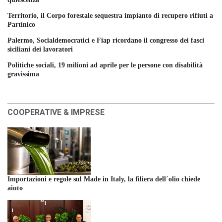
Territorio, il Corpo forestale sequestra impianto di recupero rifiuti a
Partinico
Palermo, Socialdemocratici e Fiap ricordano il congresso dei fasci
siciliani dei lavoratori
Politiche sociali, 19 milioni ad aprile per le persone con disabilità
gravissima
COOPERATIVE & IMPRESE
Importazioni e regole sul Made in Italy, la filiera dell´olio chiede
aiuto