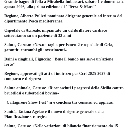
Grande bagno di folla a Mirabella Imbaccari, sabato 1 e domenica 2
agosto 2026, alla prima edizione di ´´Terra & Mare´´
Regione, Alberto Pulizzi nominato dirigente generale ad interim del
dipartimento Pesca mediterranea
Ospedale di Acireale, impiantato un defibrillatore cardiaco
sottocutaneo su un paziente di 32 anni
Salute, Caruso: «Nessun taglio per Ismett 2 e ospedale di Gela,
garantiti entrambi gli investimenti»
Daini e cinghiali, Figuccia: "Bene il bando ma serve un´azione
forte"
Regione, approvati gli atti di indirizzo per Ccrl 2025-2027 di
comparto e dirigenza
Salute animale, Caruso: «Riconosciuti i progressi della Sicilia contro
brucellosi e tubercolosi bovina»
"Caltagirone Show Fest" si è conclusa tra consensi ed applausi
Sanità, Tatiana Agelao è il nuovo dirigente generale della
Pianificazione strategica
Salute, Caruso: «Nelle variazioni di bilancio finanziamento da 15