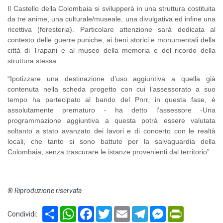
Il Castello della Colombaia si svilupperà in una struttura costituita
da tre anime, una culturale/museale, una divulgativa ed infine una
ricettiva (foresteria). Particolare attenzione sarà dedicata al
contesto delle guerre puniche, ai beni storici e monumentali della
città di Trapani e al museo della memoria e del ricordo della
struttura stessa.
“Ipotizzare una destinazione d’uso aggiuntiva a quella già
contenuta nella scheda progetto con cui l’assessorato a suo
tempo ha partecipato al bando del Pnrr, in questa fase, è
assolutamente prematuro - ha detto l’assessore -Una
programmazione aggiuntiva a questa potrà essere valutata
soltanto a stato avanzato dei lavori e di concerto con le realtà
locali, che tanto si sono battute per la salvaguardia della
Colombaia, senza trascurare le istanze provenienti dal territorio”.
® Riproduzione riservata
Share
WhatsApp
Facebook
Twitter
Email
Telegram
Messenger
PrintFriendl
Condividi: