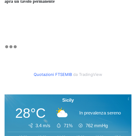
apra un tavolo permanente
Quotazioni FTSEMIB
da TradingView
Sicily
28°C
In prevalenza sereno
3.4 m/s
71%
762
mmHg