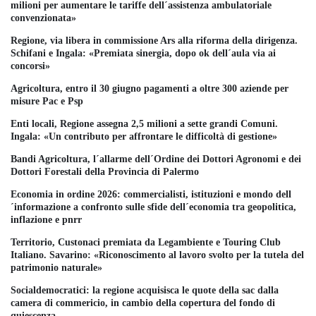
milioni per aumentare le tariffe dell´assistenza ambulatoriale
convenzionata»
Regione, via libera in commissione Ars alla riforma della dirigenza.
Schifani e Ingala: «Premiata sinergia, dopo ok dell´aula via ai
concorsi»
Agricoltura, entro il 30 giugno pagamenti a oltre 300 aziende per
misure Pac e Psp
Enti locali, Regione assegna 2,5 milioni a sette grandi Comuni.
Ingala: «Un contributo per affrontare le difficoltà di gestione»
Bandi Agricoltura, l´allarme dell´Ordine dei Dottori Agronomi e dei
Dottori Forestali della Provincia di Palermo
Economia in ordine 2026: commercialisti, istituzioni e mondo dell
´informazione a confronto sulle sfide dell´economia tra geopolitica,
inflazione e pnrr
Territorio, Custonaci premiata da Legambiente e Touring Club
Italiano. Savarino: «Riconoscimento al lavoro svolto per la tutela del
patrimonio naturale»
Socialdemocratici: la regione acquisisca le quote della sac dalla
camera di commericio, in cambio della copertura del fondo di
quiescenza