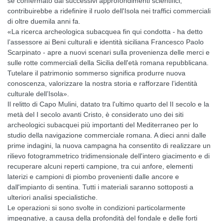
se confermato dai successivi approfondimenti scientifici,
contribuirebbe a ridefinire il ruolo dell'Isola nei traffici commerciali
di oltre duemila anni fa.
«La ricerca archeologica subacquea fin qui condotta - ha detto
l’assessore ai Beni culturali e identità siciliana Francesco Paolo
Scarpinato - apre a nuovi scenari sulla provenienza delle merci e
sulle rotte commerciali della Sicilia dell'età romana repubblicana.
Tutelare il patrimonio sommerso significa produrre nuova
conoscenza, valorizzare la nostra storia e rafforzare l’identità
culturale dell’Isola».
Il relitto di Capo Mulini, datato tra l'ultimo quarto del II secolo e la
metà del I secolo avanti Cristo, è considerato uno dei siti
archeologici subacquei più importanti del Mediterraneo per lo
studio della navigazione commerciale romana. A dieci anni dalle
prime indagini, la nuova campagna ha consentito di realizzare un
rilievo fotogrammetrico tridimensionale dell'intero giacimento e di
recuperare alcuni reperti campione, tra cui anfore, elementi
laterizi e campioni di piombo provenienti dalle ancore e
dall'impianto di sentina. Tutti i materiali saranno sottoposti a
ulteriori analisi specialistiche.
Le operazioni si sono svolte in condizioni particolarmente
impegnative, a causa della profondità del fondale e delle forti