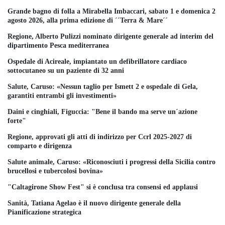
Grande bagno di folla a Mirabella Imbaccari, sabato 1 e domenica 2
agosto 2026, alla prima edizione di ´´Terra & Mare´´
Regione, Alberto Pulizzi nominato dirigente generale ad interim del
dipartimento Pesca mediterranea
Ospedale di Acireale, impiantato un defibrillatore cardiaco
sottocutaneo su un paziente di 32 anni
Salute, Caruso: «Nessun taglio per Ismett 2 e ospedale di Gela,
garantiti entrambi gli investimenti»
Daini e cinghiali, Figuccia: "Bene il bando ma serve un´azione
forte"
Regione, approvati gli atti di indirizzo per Ccrl 2025-2027 di
comparto e dirigenza
Salute animale, Caruso: «Riconosciuti i progressi della Sicilia contro
brucellosi e tubercolosi bovina»
"Caltagirone Show Fest" si è conclusa tra consensi ed applausi
Sanità, Tatiana Agelao è il nuovo dirigente generale della
Pianificazione strategica