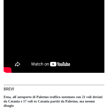
BREVI
Etna, all´aeroporto di Palermo traffico sostenuto con 21 voli deviati
da Catania e 17 voli ex Catania partiti da Palermo, ma nessun
disagio