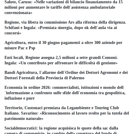
Salute, Caruso: «Nelle variazioni di bilancio finanziamento da 15
milioni per aumentare le tariffe dell´assistenza ambulatoriale
convenzionata»
Regione, via libera in commissione Ars alla riforma della dirigenza.
Schifani e Ingala: «Premiata sinergia, dopo ok dell´aula via ai
concorsi»
Agricoltura, entro il 30 giugno pagamenti a oltre 300 aziende per
misure Pac e Psp
Enti locali, Regione assegna 2,5 milioni a sette grandi Comuni.
Ingala: «Un contributo per affrontare le difficoltà di gestione»
Bandi Agricoltura, l´allarme dell´Ordine dei Dottori Agronomi e dei
Dottori Forestali della Provincia di Palermo
Economia in ordine 2026: commercialisti, istituzioni e mondo dell
´informazione a confronto sulle sfide dell´economia tra geopolitica,
inflazione e pnrr
Territorio, Custonaci premiata da Legambiente e Touring Club
Italiano. Savarino: «Riconoscimento al lavoro svolto per la tutela del
patrimonio naturale»
Socialdemocratici: la regione acquisisca le quote della sac dalla
camera di commericio, in cambio della copertura del fondo di