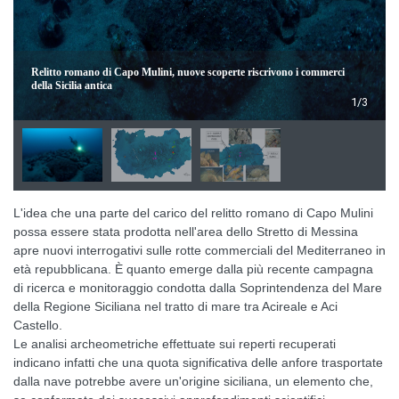
Relitto romano di Capo Mulini, nuove scoperte riscrivono i commerci
della Sicilia antica
1/3
L'idea che una parte del carico del relitto romano di Capo Mulini
possa essere stata prodotta nell'area dello Stretto di Messina
apre nuovi interrogativi sulle rotte commerciali del Mediterraneo in
età repubblicana. È quanto emerge dalla più recente campagna
di ricerca e monitoraggio condotta dalla Soprintendenza del Mare
della Regione Siciliana nel tratto di mare tra Acireale e Aci
Castello.
Le analisi archeometriche effettuate sui reperti recuperati
indicano infatti che una quota significativa delle anfore trasportate
dalla nave potrebbe avere un'origine siciliana, un elemento che,