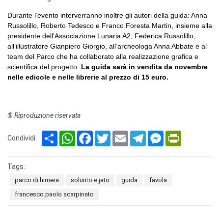
Durante l’evento interverranno inoltre gli autori della guida: Anna
Russolillo, Roberto Tedesco e Franco Foresta Martin, insieme alla
presidente dell’Associazione Lunaria A2, Federica Russolillo,
all’illustratore Gianpiero Giorgio, all’archeologa Anna Abbate e al
team del Parco che ha collaborato alla realizzazione grafica e
scientifica del progetto.
La guida sarà in vendita da novembre
nelle edicole e nelle librerie al prezzo di 15 euro.
® Riproduzione riservata
Share
WhatsApp
Facebook
Twitter
Email
Telegram
Messenger
PrintFriendl
Condividi:
Tags:
parco di himera
solunto e jato
guida
favola
francesco paolo scarpinato