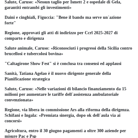
Salute, Caruso: «Nessun taglio per Ismett 2 e ospedale di Gela,
garantiti entrambi gli investimenti»
Daini e cinghiali, Figuccia: "Bene il bando ma serve un´azione
forte"
Regione, approvati gli atti di indirizzo per Ccrl 2025-2027 di
comparto e dirigenza
Salute animale, Caruso: «Riconosciuti i progressi della Sicilia contro
brucellosi e tubercolosi bovina»
"Caltagirone Show Fest" si è conclusa tra consensi ed applausi
Sanità, Tatiana Agelao è il nuovo dirigente generale della
Pianificazione strategica
Salute, Caruso: «Nelle variazioni di bilancio finanziamento da 15
milioni per aumentare le tariffe dell´assistenza ambulatoriale
convenzionata»
Regione, via libera in commissione Ars alla riforma della dirigenza.
Schifani e Ingala: «Premiata sinergia, dopo ok dell´aula via ai
concorsi»
Agricoltura, entro il 30 giugno pagamenti a oltre 300 aziende per
misure Pac e Psp