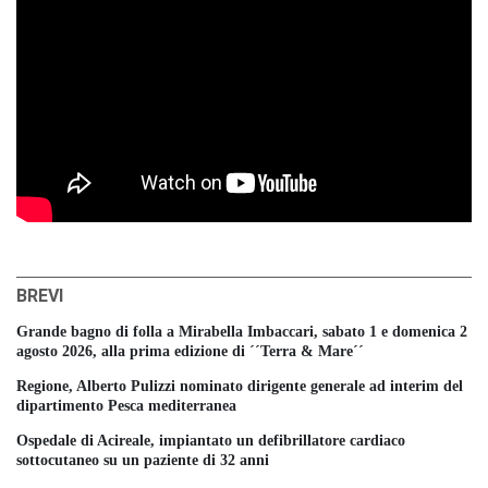
BREVI
Grande bagno di folla a Mirabella Imbaccari, sabato 1 e domenica 2
agosto 2026, alla prima edizione di ´´Terra & Mare´´
Regione, Alberto Pulizzi nominato dirigente generale ad interim del
dipartimento Pesca mediterranea
Ospedale di Acireale, impiantato un defibrillatore cardiaco
sottocutaneo su un paziente di 32 anni