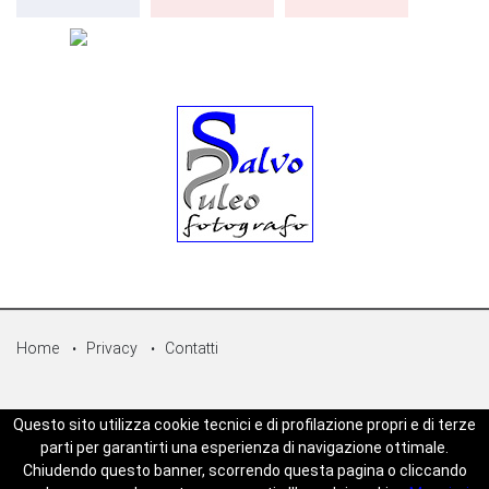
Home
Privacy
Contatti
© Copyright 2026 - Sicilpress Publisher soc.coop - P.Iva:
Questo sito utilizza cookie tecnici e di profilazione propri e di terze
07050860829 - WEBSICILIANEWS è una testata registrata - Aut. del
parti per garantirti una esperienza di navigazione ottimale.
tribunale di Palermo n.5 del 18/05/2023 - Direttore Responsabile
Chiudendo questo banner, scorrendo questa pagina o cliccando
Joseph Zambito - Powered by
Mt-Web Agency