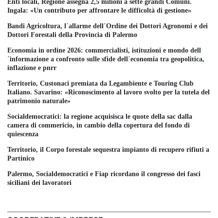
Enti locali, Regione assegna 2,5 milioni a sette grandi Comuni.
Ingala: «Un contributo per affrontare le difficoltà di gestione»
Bandi Agricoltura, l´allarme dell´Ordine dei Dottori Agronomi e dei
Dottori Forestali della Provincia di Palermo
Economia in ordine 2026: commercialisti, istituzioni e mondo dell
´informazione a confronto sulle sfide dell´economia tra geopolitica,
inflazione e pnrr
Territorio, Custonaci premiata da Legambiente e Touring Club
Italiano. Savarino: «Riconoscimento al lavoro svolto per la tutela del
patrimonio naturale»
Socialdemocratici: la regione acquisisca le quote della sac dalla
camera di commericio, in cambio della copertura del fondo di
quiescenza
Territorio, il Corpo forestale sequestra impianto di recupero rifiuti a
Partinico
Palermo, Socialdemocratici e Fiap ricordano il congresso dei fasci
siciliani dei lavoratori