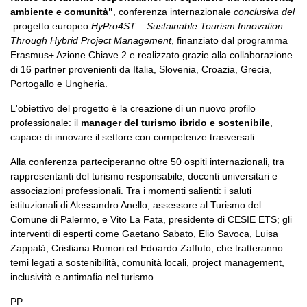
ambiente e comunità"
, conferenza internazionale
conclusiva del
progetto europeo
HyPro4ST – Sustainable Tourism Innovation
Through Hybrid Project Management
, finanziato dal programma
Erasmus+ Azione Chiave 2 e realizzato grazie alla collaborazione
di 16 partner provenienti da Italia, Slovenia, Croazia, Grecia,
Portogallo e Ungheria.
L'obiettivo del progetto è la creazione di un nuovo profilo
professionale: il
manager del turismo ibrido e sostenibile
,
capace di innovare il settore con competenze trasversali.
Alla conferenza parteciperanno oltre 50 ospiti internazionali, tra
rappresentanti del turismo responsabile, docenti universitari e
associazioni professionali. Tra i momenti salienti: i saluti
istituzionali di Alessandro Anello, assessore al Turismo del
Comune di Palermo, e Vito La Fata, presidente di CESIE ETS; gli
interventi di esperti come Gaetano Sabato, Elio Savoca, Luisa
Zappalà, Cristiana Rumori ed Edoardo Zaffuto, che tratteranno
temi legati a sostenibilità, comunità locali, project management,
inclusività e antimafia nel turismo.
PP