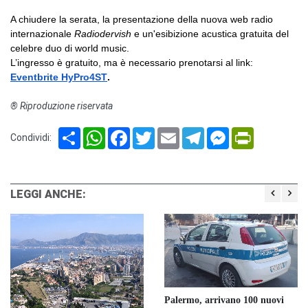
A chiudere la serata, la presentazione della nuova web radio
internazionale
Radiodervish
e un'esibizione acustica gratuita del
celebre duo di world music.
L’ingresso è gratuito, ma è necessario prenotarsi al link:
Eventbrite HyPro4ST
.
® Riproduzione riservata
Share
WhatsApp
Facebook
Twitter
Email
Telegram
Messenger
PrintFriendl
Condividi:
LEGGI ANCHE:
Palermo, arrivano 100 nuovi