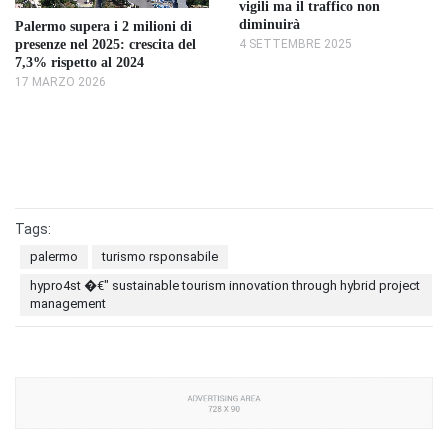
vigili ma il traffico non
diminuirà
Palermo supera i 2 milioni di
presenze nel 2025: crescita del
4 SETTEMBRE 2025
7,3% rispetto al 2024
17 MARZO 2026
Tags:
palermo
turismo rsponsabile
hypro4st �€" sustainable tourism innovation through hybrid project
management