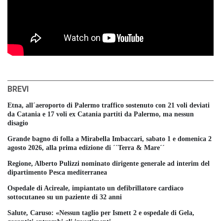
BREVI
Etna, all´aeroporto di Palermo traffico sostenuto con 21 voli deviati
da Catania e 17 voli ex Catania partiti da Palermo, ma nessun
disagio
Grande bagno di folla a Mirabella Imbaccari, sabato 1 e domenica 2
agosto 2026, alla prima edizione di ´´Terra & Mare´´
Regione, Alberto Pulizzi nominato dirigente generale ad interim del
dipartimento Pesca mediterranea
Ospedale di Acireale, impiantato un defibrillatore cardiaco
sottocutaneo su un paziente di 32 anni
Salute, Caruso: «Nessun taglio per Ismett 2 e ospedale di Gela,