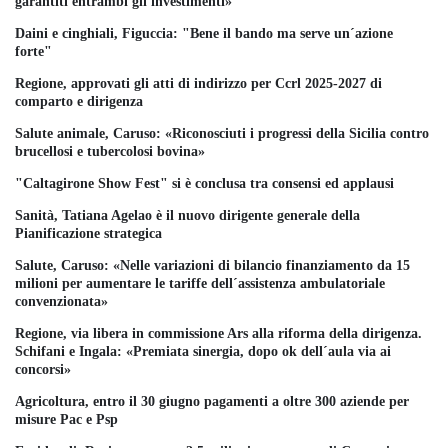
garantiti entrambi gli investimenti»
Daini e cinghiali, Figuccia: "Bene il bando ma serve un´azione
forte"
Regione, approvati gli atti di indirizzo per Ccrl 2025-2027 di
comparto e dirigenza
Salute animale, Caruso: «Riconosciuti i progressi della Sicilia contro
brucellosi e tubercolosi bovina»
"Caltagirone Show Fest" si è conclusa tra consensi ed applausi
Sanità, Tatiana Agelao è il nuovo dirigente generale della
Pianificazione strategica
Salute, Caruso: «Nelle variazioni di bilancio finanziamento da 15
milioni per aumentare le tariffe dell´assistenza ambulatoriale
convenzionata»
Regione, via libera in commissione Ars alla riforma della dirigenza.
Schifani e Ingala: «Premiata sinergia, dopo ok dell´aula via ai
concorsi»
Agricoltura, entro il 30 giugno pagamenti a oltre 300 aziende per
misure Pac e Psp