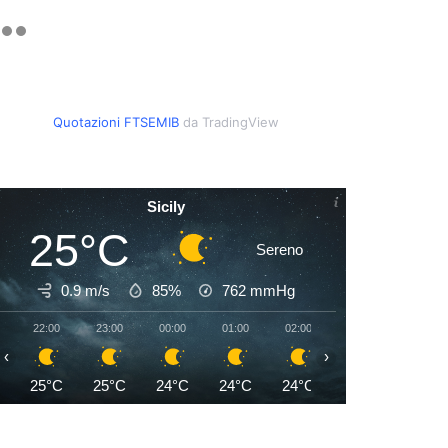
Quotazioni FTSEMIB
da TradingView
Sicily
25°C
Sereno
0.9 m/s
85%
762
mmHg
22:00
23:00
00:00
01:00
02:00
03:00
04:00
‹
›
25°C
25°C
24°C
24°C
24°C
24°C
24°C