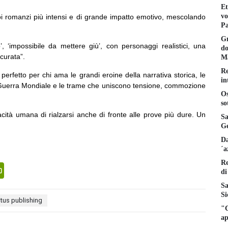
Et
vo
uoi romanzi più intensi e di grande impatto emotivo, mescolando
Pa
Gr
o’, ‘impossibile da mettere giù’, con personaggi realistici, una
do
ccurata”.
Ma
Re
 perfetto per chi ama le grandi eroine della narrativa storica, le
in
a Guerra Mondiale e le trame che uniscono tensione, commozione
Os
so
acità umana di rialzarsi anche di fronte alle prove più dure. Un
Sa
Ge
Da
´a
Re
senger
PrintFriendly
di
Sa
Si
tus publishing
"C
ap