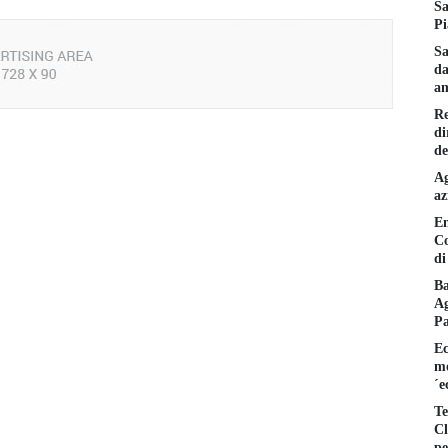
Sa
Pi
Sa
da
am
Re
di
de
Ag
az
En
Co
di
Ba
Ag
P
Ec
mo
´e
Te
Cl
pe