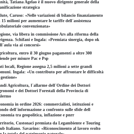
nità, Tatiana Agelao è il nuovo dirigente generale della
anificazione strategica
lute, Caruso: «Nelle variazioni di bilancio finanziamento
 15 milioni per aumentare le tariffe dell´assistenza
bulatoriale convenzionata»
gione, via libera in commissione Ars alla riforma della
rigenza. Schifani e Ingala: «Premiata sinergia, dopo ok
ll´aula via ai concorsi»
ricoltura, entro il 30 giugno pagamenti a oltre 300
iende per misure Pac e Psp
ti locali, Regione assegna 2,5 milioni a sette grandi
muni. Ingala: «Un contributo per affrontare le difficoltà
 gestione»
ndi Agricoltura, l´allarme dell´Ordine dei Dottori
ronomi e dei Dottori Forestali della Provincia di
alermo
onomia in ordine 2026: commercialisti, istituzioni e
ndo dell´informazione a confronto sulle sfide dell
conomia tra geopolitica, inflazione e pnrr
rritorio, Custonaci premiata da Legambiente e Touring
ub Italiano. Savarino: «Riconoscimento al lavoro svolto
r la tutela del patrimonio naturale»