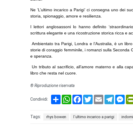
Ne ‘L’ultimo incarico a Parigi’ ci consegna uno dei s
storia, spionaggio, amore e resilienza.
I lettori anglosassoni lo hanno definito ‘straordinari
scrittura elegante e una ricostruzione storica ricca e a
Ambientato tra Parigi, Londra e l’Australia, è un libro
storie di coraggio femminile, i romanzi sulla Second
e speranza.
Un tributo al sacrificio, all’amore materno e alla cap
libro che resta nel cuore.
® Riproduzione riservata
Share
WhatsApp
Facebook
Twitter
Email
Telegram
Mes
Condividi:
Tags:
rhys bowen
l´ultimo incarico a parigi
indomi