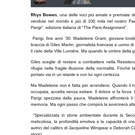
Rhys Bowen
, una delle voci più amate e premiate del
vendute nel mondo e più di 100 mila nel nostro Pa
Parigi”
, edizione italiana di “The Paris Assignment”.
Parigi, fine anni ’30. Madeleine Grant, giovane londine
braccia di Giles Martin, giornalista francese e uomo di
il cielo della Ville Lumière. Ma quando le ombre della gu
Giles sceglie di restare a combattere nella Resistenza
rifugia nella fragile illusione della normalità. Finché
portato via in un istante e con lui ogni certezza.
Ma Madeleine non è fatta per arrendersi. Quando il min
occupata, accetta senza esitare. Il dolore si fa forza
Parigi spezzata dalla paura, Madeleine affronterà il t
memoria. Ma ogni passo che compirà la avvicinerà alla v
“Specializzata in storie ambientate durante la Sec
meticolosa, la profondità emotiva e la capacità di cr
autrici del calibro di Jacqueline Winspear e Deborah Cr
storici.