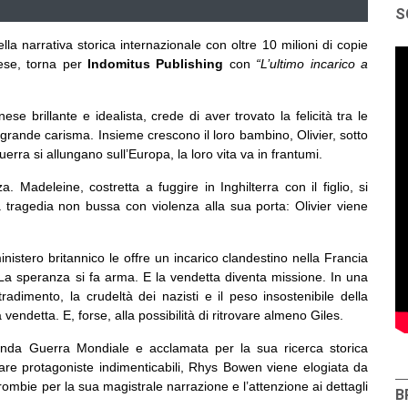
S
la narrativa storica internazionale con oltre 10 milioni di copie
ese, torna per
Indomitus Publishing
con
“L’ultimo incarico a
se brillante e idealista, crede di aver trovato la felicità tra le
 grande carisma. Insieme crescono il loro bambino, Olivier, sotto
erra si allungano sull’Europa, la loro vita va in frantumi.
. Madeleine, costretta a fuggire in Inghilterra con il figlio, si
 la tragedia non bussa con violenza alla sua porta: Olivier viene
istero britannico le offre un incarico clandestino nella Francia
. La speranza si fa arma. E la vendetta diventa missione. In una
radimento, la crudeltà dei nazisti e il peso insostenibile della
endetta. E, forse, alla possibilità di ritrovare almeno Giles.
onda Guerra Mondiale e acclamata per la sua ricerca storica
eare protagoniste indimenticabili, Rhys Bowen viene elogiata da
ombie per la sua magistrale narrazione e l’attenzione ai dettagli
B