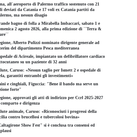
na, all´aeroporto di Palermo traffico sostenuto con 21
li deviati da Catania e 17 voli ex Catania partiti da
lermo, ma nessun disagio
ande bagno di folla a Mirabella Imbaccari, sabato 1 e
menica 2 agosto 2026, alla prima edizione di ´´Terra &
re´´
gione, Alberto Pulizzi nominato dirigente generale ad
terim del dipartimento Pesca mediterranea
pedale di Acireale, impiantato un defibrillatore cardiaco
ttocutaneo su un paziente di 32 anni
lute, Caruso: «Nessun taglio per Ismett 2 e ospedale di
la, garantiti entrambi gli investimenti»
ini e cinghiali, Figuccia: "Bene il bando ma serve un
zione forte"
gione, approvati gli atti di indirizzo per Ccrl 2025-2027
 comparto e dirigenza
lute animale, Caruso: «Riconosciuti i progressi della
cilia contro brucellosi e tubercolosi bovina»
altagirone Show Fest" si è conclusa tra consensi ed
plausi