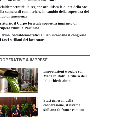
cialdemocratici: la regione acquisisca le quote della sac
lla camera di commericio, in cambio della copertura del
ndo di quiescenza
rritorio, il Corpo forestale sequestra impianto di
cupero rifiuti a Partinico
lermo, Socialdemocratici e Fiap ricordano il congresso
i fasci siciliani dei lavoratori
OOPERATIVE & IMPRESE
Importazioni e regole sul
Made in Italy, la filiera dell
´olio chiede aiuto
Stati generali della
cooperazione, il sistema
siciliano fa fronte comune