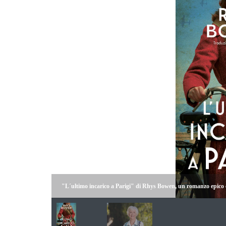
"L´ultimo incarico a Parigi" di Rhys Bowen, un romanzo epico