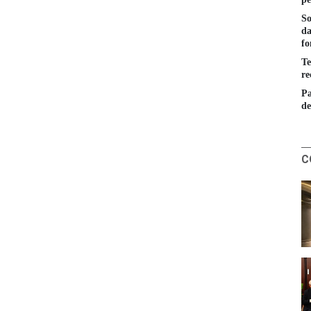
So
da
fo
Te
re
Pa
de
C