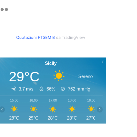
Quotazioni FTSEMIB
da TradingView
Sicily
29°C
Sereno
3.7 m/s
66%
762
mmHg
15:00
16:00
17:00
18:00
19:00
20:00
21:00
‹
›
29°C
29°C
28°C
28°C
27°C
26°C
25°C