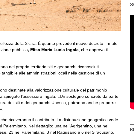
S
ellezza della Sicilia. È quanto prevede il nuovo decreto firmato
unzione pubblica
, Elisa Maria Lucia Ingala
, che approva il
no nel proprio territorio siti e geoparchi riconosciuti
angibile alle amministrazioni locali nella gestione di un
ono destinate alla valorizzazione culturale del patrimonio
ha spiegato l’assessore Ingala. «Un sostegno concreto da parte
cura dei siti e dei geoparchi Unesco, potranno anche proporre
».
 che riceveranno il contributo. La distribuzione geografica vede
l Palermitano. Nel dettaglio: una nell’Agrigentino, una nel
B
nese, 23 nel Palermitano, 3 nel Ragusano e 6 nel Siracusano.