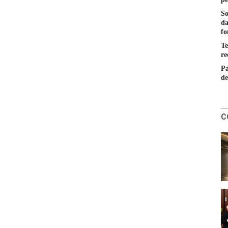
So
da
fo
Te
re
Pa
de
C