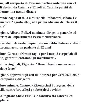
na, all´aeroporto di Palermo traffico sostenuto con 21
li deviati da Catania e 17 voli ex Catania partiti da
lermo, ma nessun disagio
ande bagno di folla a Mirabella Imbaccari, sabato 1 e
menica 2 agosto 2026, alla prima edizione di ´´Terra &
re´´
gione, Alberto Pulizzi nominato dirigente generale ad
terim del dipartimento Pesca mediterranea
pedale di Acireale, impiantato un defibrillatore cardiaco
ttocutaneo su un paziente di 32 anni
lute, Caruso: «Nessun taglio per Ismett 2 e ospedale di
la, garantiti entrambi gli investimenti»
ini e cinghiali, Figuccia: "Bene il bando ma serve un
zione forte"
gione, approvati gli atti di indirizzo per Ccrl 2025-2027
 comparto e dirigenza
lute animale, Caruso: «Riconosciuti i progressi della
cilia contro brucellosi e tubercolosi bovina»
altagirone Show Fest" si è conclusa tra consensi ed
plausi