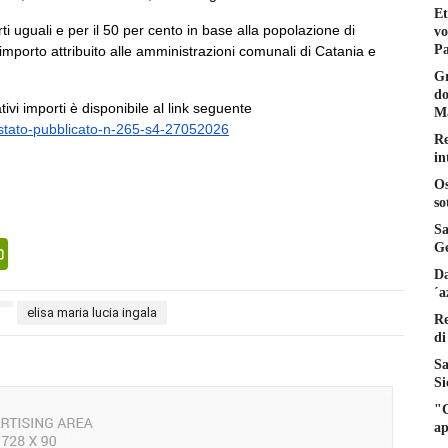
Et
ti uguali e per il 50 per cento in base alla popolazione di
vo
Pa
porto attribuito alle amministrazioni comunali di Catania e
Gr
do
tivi importi è disponibile al link seguente
Ma
-4-stato-pubblicato-n-265-s4-27052026
Re
in
Os
so
Sa
senger
PrintFriendly
Ge
Da
´a
elisa maria lucia ingala
Re
di
Sa
Si
"C
ap