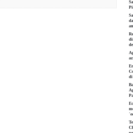
Sa
Pi
Sa
da
am
Re
di
de
Ag
az
En
Co
di
Ba
Ag
P
Ec
mo
´e
Te
Cl
pe