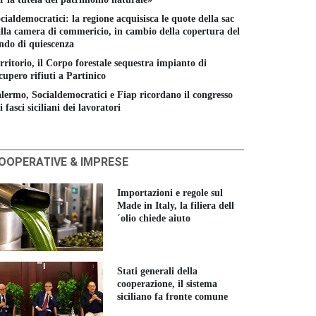
cialdemocratici: la regione acquisisca le quote della sac
lla camera di commericio, in cambio della copertura del
ndo di quiescenza
rritorio, il Corpo forestale sequestra impianto di
cupero rifiuti a Partinico
lermo, Socialdemocratici e Fiap ricordano il congresso
i fasci siciliani dei lavoratori
OOPERATIVE & IMPRESE
Importazioni e regole sul
Made in Italy, la filiera dell
´olio chiede aiuto
Stati generali della
cooperazione, il sistema
siciliano fa fronte comune