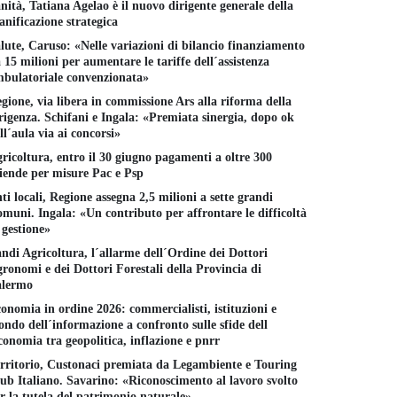
nità, Tatiana Agelao è il nuovo dirigente generale della
anificazione strategica
lute, Caruso: «Nelle variazioni di bilancio finanziamento
 15 milioni per aumentare le tariffe dell´assistenza
bulatoriale convenzionata»
gione, via libera in commissione Ars alla riforma della
rigenza. Schifani e Ingala: «Premiata sinergia, dopo ok
ll´aula via ai concorsi»
ricoltura, entro il 30 giugno pagamenti a oltre 300
iende per misure Pac e Psp
ti locali, Regione assegna 2,5 milioni a sette grandi
muni. Ingala: «Un contributo per affrontare le difficoltà
 gestione»
ndi Agricoltura, l´allarme dell´Ordine dei Dottori
ronomi e dei Dottori Forestali della Provincia di
alermo
onomia in ordine 2026: commercialisti, istituzioni e
ndo dell´informazione a confronto sulle sfide dell
conomia tra geopolitica, inflazione e pnrr
rritorio, Custonaci premiata da Legambiente e Touring
ub Italiano. Savarino: «Riconoscimento al lavoro svolto
r la tutela del patrimonio naturale»