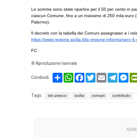
Le somme sono state ripartire per il 50 per cento in par
ciascun Comune, fino a un massimo di 250 mila euro (im
Palermo).
Il decreto con la tabella dei Comuni assegnatari e i rela
https://www.regione.sicilia.it/la-regione-informa/serv
FC
® Riproduzione riservata
Share
WhatsApp
Facebook
Twitter
Email
Telegram
Mes
Condividi:
Tags:
siti unesco
sicilia
comuni
contributo