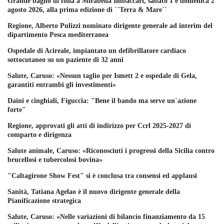
Grande bagno di folla a Mirabella Imbaccari, sabato 1 e domenica 2
agosto 2026, alla prima edizione di ´´Terra & Mare´´
Regione, Alberto Pulizzi nominato dirigente generale ad interim del
dipartimento Pesca mediterranea
Ospedale di Acireale, impiantato un defibrillatore cardiaco
sottocutaneo su un paziente di 32 anni
Salute, Caruso: «Nessun taglio per Ismett 2 e ospedale di Gela,
garantiti entrambi gli investimenti»
Daini e cinghiali, Figuccia: "Bene il bando ma serve un´azione
forte"
Regione, approvati gli atti di indirizzo per Ccrl 2025-2027 di
comparto e dirigenza
Salute animale, Caruso: «Riconosciuti i progressi della Sicilia contro
brucellosi e tubercolosi bovina»
"Caltagirone Show Fest" si è conclusa tra consensi ed applausi
Sanità, Tatiana Agelao è il nuovo dirigente generale della
Pianificazione strategica
Salute, Caruso: «Nelle variazioni di bilancio finanziamento da 15