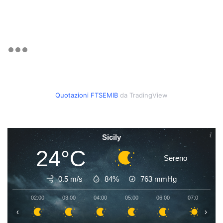
Quotazioni FTSEMIB
da TradingView
Sicily
24°C
Sereno
0.5 m/s
84%
763
mmHg
02:00
03:00
04:00
05:00
06:00
07:00
0
‹
›