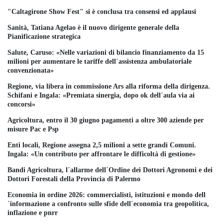
"Caltagirone Show Fest" si è conclusa tra consensi ed applausi
Sanità, Tatiana Agelao è il nuovo dirigente generale della
Pianificazione strategica
Salute, Caruso: «Nelle variazioni di bilancio finanziamento da 15
milioni per aumentare le tariffe dell´assistenza ambulatoriale
convenzionata»
Regione, via libera in commissione Ars alla riforma della dirigenza.
Schifani e Ingala: «Premiata sinergia, dopo ok dell´aula via ai
concorsi»
Agricoltura, entro il 30 giugno pagamenti a oltre 300 aziende per
misure Pac e Psp
Enti locali, Regione assegna 2,5 milioni a sette grandi Comuni.
Ingala: «Un contributo per affrontare le difficoltà di gestione»
Bandi Agricoltura, l´allarme dell´Ordine dei Dottori Agronomi e dei
Dottori Forestali della Provincia di Palermo
Economia in ordine 2026: commercialisti, istituzioni e mondo dell
´informazione a confronto sulle sfide dell´economia tra geopolitica,
inflazione e pnrr