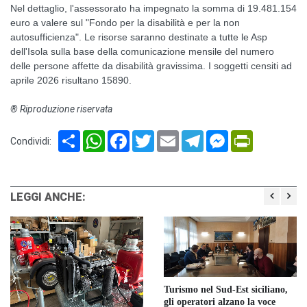
Nel dettaglio, l'assessorato ha impegnato la somma di 19.481.154
euro a valere sul "Fondo per la disabilità e per la non
autosufficienza". Le risorse saranno destinate a tutte le Asp
dell'Isola sulla base della comunicazione mensile del numero
delle persone affette da disabilità gravissima. I soggetti censiti ad
aprile 2026 risultano 15890.
® Riproduzione riservata
Share
WhatsApp
Facebook
Twitter
Email
Telegram
Messenger
PrintFriendl
Condividi:
LEGGI ANCHE:
Turismo nel Sud-Est siciliano,
gli operatori alzano la voce