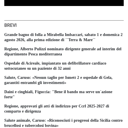
BREVI
Grande bagno di folla a Mirabella Imbaccari, sabato 1 e domenica 2
agosto 2026, alla prima edizione di ´´Terra & Mare´´
Regione, Alberto Pulizzi nominato dirigente generale ad interim del
dipartimento Pesca mediterranea
Ospedale di Acireale, impiantato un defibrillatore cardiaco
sottocutaneo su un paziente di 32 anni
Salute, Caruso: «Nessun taglio per Ismett 2 e ospedale di Gela,
garantiti entrambi gli investimenti»
Daini e cinghiali, Figuccia: "Bene il bando ma serve un´azione
forte"
Regione, approvati gli atti di indirizzo per Ccrl 2025-2027 di
comparto e dirigenza
Salute animale, Caruso: «Riconosciuti i progressi della Sicilia contro
brucellosi e tubercolosi bovina»