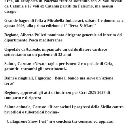
Etna, all´aeroporto di Palermo traffico sostenuto con 21 voli deviati
da Catania e 17 voli ex Catania partiti da Palermo, ma nessun
disagio
Grande bagno di folla a Mirabella Imbaccari, sabato 1 e domenica 2
agosto 2026, alla prima edizione di ´´Terra & Mare´´
Regione, Alberto Pulizzi nominato dirigente generale ad interim del
dipartimento Pesca mediterranea
Ospedale di Acireale, impiantato un defibrillatore cardiaco
sottocutaneo su un paziente di 32 anni
Salute, Caruso: «Nessun taglio per Ismett 2 e ospedale di Gela,
garantiti entrambi gli investimenti»
Daini e cinghiali, Figuccia: "Bene il bando ma serve un´azione
forte"
Regione, approvati gli atti di indirizzo per Ccrl 2025-2027 di
comparto e dirigenza
Salute animale, Caruso: «Riconosciuti i progressi della Sicilia contro
brucellosi e tubercolosi bovina»
"Caltagirone Show Fest" si è conclusa tra consensi ed applausi