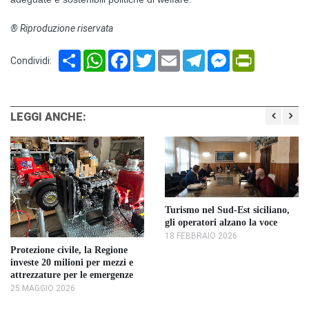
® Riproduzione riservata
Share
WhatsApp
Facebook
Twitter
Email
Telegram
Messenger
PrintFriendl
Condividi:
LEGGI ANCHE:
Turismo nel Sud-Est siciliano,
gli operatori alzano la voce
18 FEBBRAIO 2026
Protezione civile, la Regione
investe 20 milioni per mezzi e
attrezzature per le emergenze
25 MAGGIO 2026