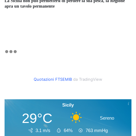
La Sicilia non può permettersi di perdere la sua pesca, la Regione
apra un tavolo permanente
Quotazioni FTSEMIB
da TradingView
Sicily
29°C
Sereno
3.1 m/s
64%
763
mmHg