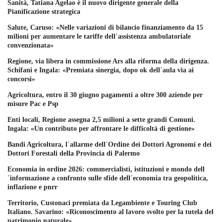
Sanità, Tatiana Agelao è il nuovo dirigente generale della
Pianificazione strategica
Salute, Caruso: «Nelle variazioni di bilancio finanziamento da 15
milioni per aumentare le tariffe dell´assistenza ambulatoriale
convenzionata»
Regione, via libera in commissione Ars alla riforma della dirigenza.
Schifani e Ingala: «Premiata sinergia, dopo ok dell´aula via ai
concorsi»
Agricoltura, entro il 30 giugno pagamenti a oltre 300 aziende per
misure Pac e Psp
Enti locali, Regione assegna 2,5 milioni a sette grandi Comuni.
Ingala: «Un contributo per affrontare le difficoltà di gestione»
Bandi Agricoltura, l´allarme dell´Ordine dei Dottori Agronomi e dei
Dottori Forestali della Provincia di Palermo
Economia in ordine 2026: commercialisti, istituzioni e mondo dell
´informazione a confronto sulle sfide dell´economia tra geopolitica,
inflazione e pnrr
Territorio, Custonaci premiata da Legambiente e Touring Club
Italiano. Savarino: «Riconoscimento al lavoro svolto per la tutela del
patrimonio naturale»