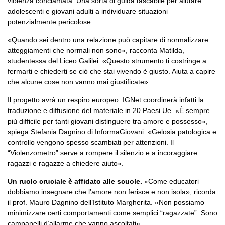
violenza conclamata. Una sorta di guida tascabile per aiutare
adolescenti e giovani adulti a individuare situazioni
potenzialmente pericolose.
«Quando sei dentro una relazione può capitare di normalizzare
atteggiamenti che normali non sono», racconta Matilda,
studentessa del Liceo Galilei. «Questo strumento ti costringe a
fermarti e chiederti se ciò che stai vivendo è giusto. Aiuta a capire
che alcune cose non vanno mai giustificate».
Il progetto avrà un respiro europeo: IGNet coordinerà infatti la
traduzione e diffusione del materiale in 20 Paesi Ue. «È sempre
più difficile per tanti giovani distinguere tra amore e possesso»,
spiega Stefania Dagnino di InformaGiovani. «Gelosia patologica e
controllo vengono spesso scambiati per attenzioni. Il
“Violenzometro” serve a rompere il silenzio e a incoraggiare
ragazzi e ragazze a chiedere aiuto».
Un ruolo cruciale è affidato alle scuole.
«Come educatori
dobbiamo insegnare che l’amore non ferisce e non isola», ricorda
il prof. Mauro Dagnino dell’Istituto Margherita. «Non possiamo
minimizzare certi comportamenti come semplici “ragazzate”. Sono
campanelli d’allarme che vanno ascoltati».