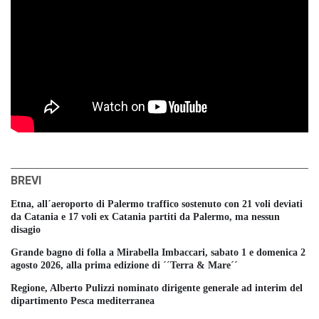
BREVI
Etna, all´aeroporto di Palermo traffico sostenuto con 21 voli deviati
da Catania e 17 voli ex Catania partiti da Palermo, ma nessun
disagio
Grande bagno di folla a Mirabella Imbaccari, sabato 1 e domenica 2
agosto 2026, alla prima edizione di ´´Terra & Mare´´
Regione, Alberto Pulizzi nominato dirigente generale ad interim del
dipartimento Pesca mediterranea