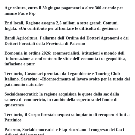
Agricoltura, entro il 30 giugno pagamenti a oltre 300 aziende per
misure Pac e Psp
Enti locali, Regione assegna 2,5 milioni a sette grandi Comuni.
Ingala: «Un contributo per affrontare le difficoltà di gestione»
Bandi Agricoltura, l´allarme dell´Ordine dei Dottori Agronomi e dei
Dottori Forestali della Provincia di Palermo
Economia in ordine 2026: commercialisti, istituzioni e mondo dell
´informazione a confronto sulle sfide dell´economia tra geopolitica,
inflazione e pnrr
Territorio, Custonaci premiata da Legambiente e Touring Club
Italiano. Savarino: «Riconoscimento al lavoro svolto per la tutela del
patrimonio naturale»
Socialdemocratici: la regione acquisisca le quote della sac dalla
camera di commericio, in cambio della copertura del fondo di
quiescenza
Territorio, il Corpo forestale sequestra impianto di recupero rifiuti a
Partinico
Palermo, Socialdemocratici e Fiap ricordano il congresso dei fasci