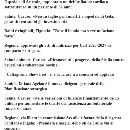
Ospedale di Acireale, impiantato un defibrillatore cardiaco
sottocutaneo su un paziente di 32 anni
Salute, Caruso: «Nessun taglio per Ismett 2 e ospedale di Gela,
garantiti entrambi gli investimenti»
Daini e cinghiali, Figuccia: "Bene il bando ma serve un´azione
forte"
Regione, approvati gli atti di indirizzo per Ccrl 2025-2027 di
comparto e dirigenza
Salute animale, Caruso: «Riconosciuti i progressi della Sicilia contro
brucellosi e tubercolosi bovina»
"Caltagirone Show Fest" si è conclusa tra consensi ed applausi
Sanità, Tatiana Agelao è il nuovo dirigente generale della
Pianificazione strategica
Salute, Caruso: «Nelle variazioni di bilancio finanziamento da 15
milioni per aumentare le tariffe dell´assistenza ambulatoriale
convenzionata»
Regione, via libera in commissione Ars alla riforma della dirigenza.
Schifani e Ingala: «Premiata sinergia, dopo ok dell´aula via ai
concorsi»