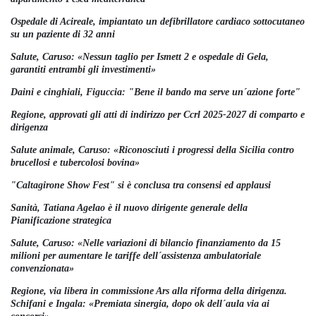
Ospedale di Acireale, impiantato un defibrillatore cardiaco sottocutaneo
su un paziente di 32 anni
Salute, Caruso: «Nessun taglio per Ismett 2 e ospedale di Gela,
garantiti entrambi gli investimenti»
Daini e cinghiali, Figuccia: "Bene il bando ma serve un´azione forte"
Regione, approvati gli atti di indirizzo per Ccrl 2025-2027 di comparto e
dirigenza
Salute animale, Caruso: «Riconosciuti i progressi della Sicilia contro
brucellosi e tubercolosi bovina»
"Caltagirone Show Fest" si è conclusa tra consensi ed applausi
Sanità, Tatiana Agelao è il nuovo dirigente generale della
Pianificazione strategica
Salute, Caruso: «Nelle variazioni di bilancio finanziamento da 15
milioni per aumentare le tariffe dell´assistenza ambulatoriale
convenzionata»
Regione, via libera in commissione Ars alla riforma della dirigenza.
Schifani e Ingala: «Premiata sinergia, dopo ok dell´aula via ai