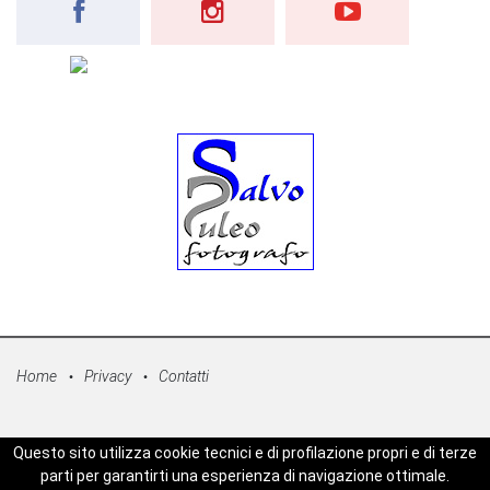
Home
Privacy
Contatti
© Copyright 2026 - Sicilpress Publisher soc.coop - P.Iva:
Questo sito utilizza cookie tecnici e di profilazione propri e di terze
07050860829 - WEBSICILIANEWS è una testata registrata - Aut. del
parti per garantirti una esperienza di navigazione ottimale.