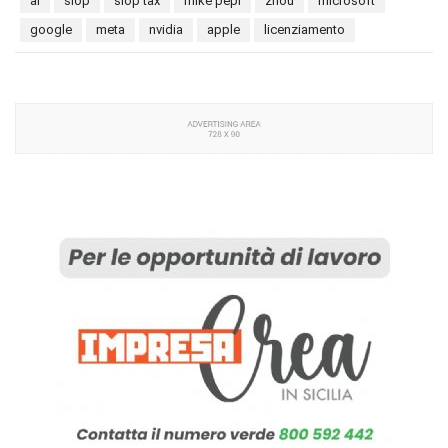
ai
slop
slop tax
mike pepi
zhou
microsoft
google
meta
nvidia
apple
licenziamento