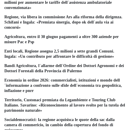
milioni per aumentare le tariffe dell´assistenza ambulatoriale
convenzionata»
Regione, via libera in commissione Ars alla riforma della dirigenza.
Schifani e Ingala: «Premiata sinergia, dopo ok dell´aula via ai
concorsi»
Agricoltura, entro il 30 giugno pagamenti a oltre 300 aziende per
misure Pac e Psp
Enti locali, Regione assegna 2,5 milioni a sette grandi Comuni.
Ingala: «Un contributo per affrontare le difficoltà di gestione»
Bandi Agricoltura, l´allarme dell´Ordine dei Dottori Agronomi e dei
Dottori Forestali della Provincia di Palermo
Economia in ordine 2026: commercialisti, istituzioni e mondo dell
´informazione a confronto sulle sfide dell´economia tra geopolitica,
inflazione e pnrr
Territorio, Custonaci premiata da Legambiente e Touring Club
Italiano. Savarino: «Riconoscimento al lavoro svolto per la tutela del
patrimonio naturale»
Socialdemocratici: la regione acquisisca le quote della sac dalla
camera di commericio, in cambio della copertura del fondo di