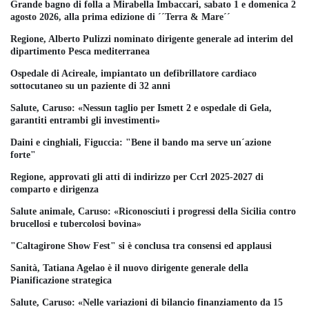
Grande bagno di folla a Mirabella Imbaccari, sabato 1 e domenica 2
agosto 2026, alla prima edizione di ´´Terra & Mare´´
Regione, Alberto Pulizzi nominato dirigente generale ad interim del
dipartimento Pesca mediterranea
Ospedale di Acireale, impiantato un defibrillatore cardiaco
sottocutaneo su un paziente di 32 anni
Salute, Caruso: «Nessun taglio per Ismett 2 e ospedale di Gela,
garantiti entrambi gli investimenti»
Daini e cinghiali, Figuccia: "Bene il bando ma serve un´azione
forte"
Regione, approvati gli atti di indirizzo per Ccrl 2025-2027 di
comparto e dirigenza
Salute animale, Caruso: «Riconosciuti i progressi della Sicilia contro
brucellosi e tubercolosi bovina»
"Caltagirone Show Fest" si è conclusa tra consensi ed applausi
Sanità, Tatiana Agelao è il nuovo dirigente generale della
Pianificazione strategica
Salute, Caruso: «Nelle variazioni di bilancio finanziamento da 15