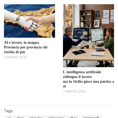
AI e lavoro, la mappa.
Provincia per provincia chi
rischia di più
9 MAGGIO 2026
L´intelligenza artificiale
ridisegna il lavoro
ma la Sicilia gioca una partita a
sé
7 MAGGIO 2026
Tags: