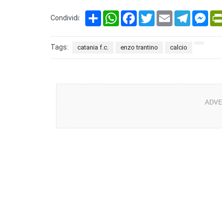
Share
WhatsApp
Facebook
Twitter
Email
Telegram
Mes
Condividi:
Tags:
catania f.c.
enzo trantino
calcio