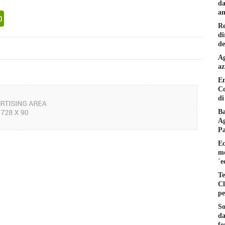
da
am
senger
PrintFriendly
Re
di
de
Ag
az
En
Co
di
Ba
Ag
P
Ec
mo
´e
Te
Cl
pe
So
da
fo