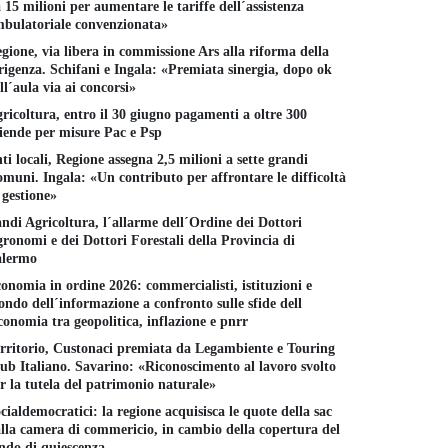
 15 milioni per aumentare le tariffe dell´assistenza
bulatoriale convenzionata»
gione, via libera in commissione Ars alla riforma della
rigenza. Schifani e Ingala: «Premiata sinergia, dopo ok
ll´aula via ai concorsi»
ricoltura, entro il 30 giugno pagamenti a oltre 300
iende per misure Pac e Psp
ti locali, Regione assegna 2,5 milioni a sette grandi
muni. Ingala: «Un contributo per affrontare le difficoltà
 gestione»
ndi Agricoltura, l´allarme dell´Ordine dei Dottori
ronomi e dei Dottori Forestali della Provincia di
alermo
onomia in ordine 2026: commercialisti, istituzioni e
ndo dell´informazione a confronto sulle sfide dell
conomia tra geopolitica, inflazione e pnrr
rritorio, Custonaci premiata da Legambiente e Touring
ub Italiano. Savarino: «Riconoscimento al lavoro svolto
r la tutela del patrimonio naturale»
cialdemocratici: la regione acquisisca le quote della sac
lla camera di commericio, in cambio della copertura del
ndo di quiescenza