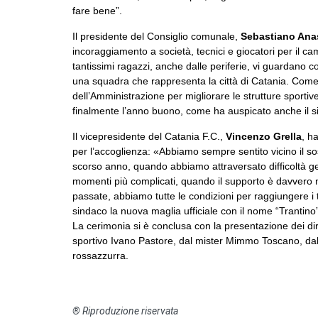
fare bene”.
Il presidente del Consiglio comunale,
Sebastiano Ana
incoraggiamento a società, tecnici e giocatori per il c
tantissimi ragazzi, anche dalle periferie, vi guardano
una squadra che rappresenta la città di Catania. Com
dell’Amministrazione per migliorare le strutture sportiv
finalmente l’anno buono, come ha auspicato anche il s
Il vicepresidente del Catania F.C.,
Vincenzo Grella
, h
per l’accoglienza: «Abbiamo sempre sentito vicino il s
scorso anno, quando abbiamo attraversato difficoltà ges
momenti più complicati, quando il supporto è davvero n
passate, abbiamo tutte le condizioni per raggiungere i t
sindaco la nuova maglia ufficiale con il nome “Trantino
La cerimonia si è conclusa con la presentazione dei dirige
sportivo Ivano Pastore, dal mister Mimmo Toscano, dal
rossazzurra.
® Riproduzione riservata