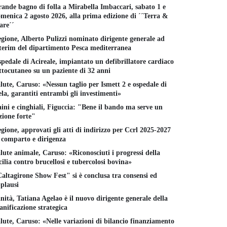
ande bagno di folla a Mirabella Imbaccari, sabato 1 e
menica 2 agosto 2026, alla prima edizione di ´´Terra &
re´´
gione, Alberto Pulizzi nominato dirigente generale ad
terim del dipartimento Pesca mediterranea
pedale di Acireale, impiantato un defibrillatore cardiaco
ttocutaneo su un paziente di 32 anni
lute, Caruso: «Nessun taglio per Ismett 2 e ospedale di
la, garantiti entrambi gli investimenti»
ini e cinghiali, Figuccia: "Bene il bando ma serve un
zione forte"
gione, approvati gli atti di indirizzo per Ccrl 2025-2027
 comparto e dirigenza
lute animale, Caruso: «Riconosciuti i progressi della
cilia contro brucellosi e tubercolosi bovina»
altagirone Show Fest" si è conclusa tra consensi ed
plausi
nità, Tatiana Agelao è il nuovo dirigente generale della
anificazione strategica
lute, Caruso: «Nelle variazioni di bilancio finanziamento