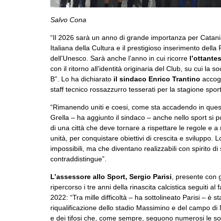
Salvo Cona
“Il 2026 sarà un anno di grande importanza per Catani
Italiana della Cultura e il prestigioso inserimento dell
dell’Unesco. Sarà anche l’anno in cui ricorre
l’ottante
con il ritorno all’identità originaria del Club, su cui la
B”. Lo ha dichiarato
il sindaco Enrico Trantino
accogli
staff tecnico rossazzurro tesserati per la stagione spo
“Rimanendo uniti e coesi, come sta accadendo in quest
Grella – ha aggiunto il sindaco – anche nello sport si p
di una città che deve tornare a rispettare le regole e a
unità, per conquistare obiettivi di crescita e sviluppo
impossibili, ma che diventano realizzabili con spirito 
contraddistingue”.
L’assessore allo Sport, Sergio Parisi
, presente con 
ripercorso i tre anni della rinascita calcistica seguiti 
2022: “Tra mille difficoltà – ha sottolineato Parisi – è
riqualificazione dello stadio Massimino e del campo di 
e dei tifosi che, come sempre, seguono numerosi le sort