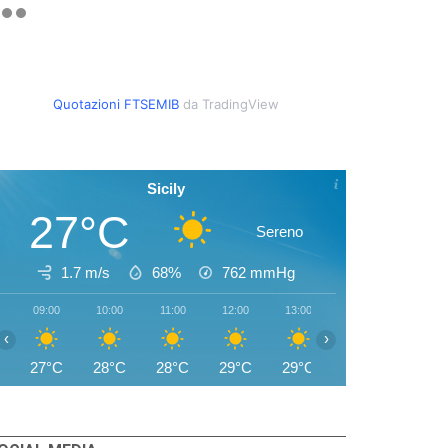
Quotazioni FTSEMIB
da TradingView
Sicily
27°C
Sereno
1.7 m/s
68%
762
mmHg
09:00
10:00
11:00
12:00
13:00
14:00
15:00
‹
›
27°C
28°C
28°C
29°C
29°C
29°C
29°C