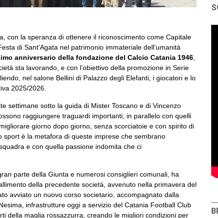
S
a, con la speranza di ottenere il riconoscimento come Capitale
a Festa di Sant’Agata nel patrimonio immateriale dell’umanità
simo anniversario della fondazione del Calcio Catania 1946
,
 società sta lavorando, e con l’obiettivo della promozione in Serie
endo, nel salone Bellini di Palazzo degli Elefanti, i giocatori e lo
rtiva 2025/2026.
e settimane sotto la guida di Mister Toscano e di Vincenzo
ossono raggiungere traguardi importanti, in parallelo con quelli
 migliorare giorno dopo giorno, senza scorciatoie e con spirito di
. Lo sport è la metafora di queste imprese che sembrano
di squadra e con quella passione indomita che ci
gran parte della Giunta e numerosi consiglieri comunali, ha
al fallimento della precedente società, avvenuto nella primavera del
 stato avviato un nuovo corso societario, accompagnato dalla
Nesima, infrastrutture oggi a servizio del Catania Football Club
B
i della maglia rossazzurra, creando le migliori condizioni per