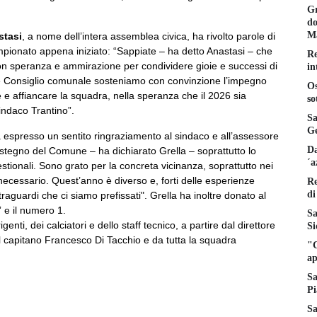
Gr
do
Ma
stasi
, a nome dell’intera assemblea civica, ha rivolto parole di
ampionato appena iniziato: “Sappiate – ha detto Anastasi – che
Re
 con speranza e ammirazione per condividere gioie e successi di
in
e Consiglio comunale sosteniamo con convinzione l’impegno
Os
e e affiancare la squadra, nella speranza che il 2026 sia
so
indaco Trantino”.
Sa
Ge
a espresso un sentito ringraziamento al sindaco e all’assessore
Da
ostegno del Comune – ha dichiarato Grella – soprattutto lo
´a
tionali. Sono grato per la concreta vicinanza, soprattutto nei
ecessario. Quest’anno è diverso e, forti delle esperienze
Re
di
raguardi che ci siamo prefissati". Grella ha inoltre donato al
” e il numero 1.
Sa
nti, dei calciatori e dello staff tecnico, a partire dal direttore
Si
 capitano Francesco Di Tacchio e da tutta la squadra
"C
ap
Sa
Pi
Sa