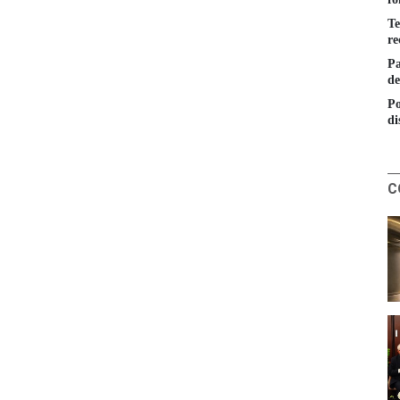
Te
re
Pa
de
Po
di
C