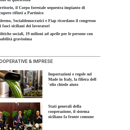
rritorio, il Corpo forestale sequestra impianto di
cupero rifiuti a Partinico
lermo, Socialdemocratici e Fiap ricordano il congresso
i fasci siciliani dei lavoratori
litiche sociali, 19 milioni ad aprile per le persone con
sabilità gravissima
OOPERATIVE & IMPRESE
Importazioni e regole sul
Made in Italy, la filiera dell
´olio chiede aiuto
Stati generali della
cooperazione, il sistema
siciliano fa fronte comune