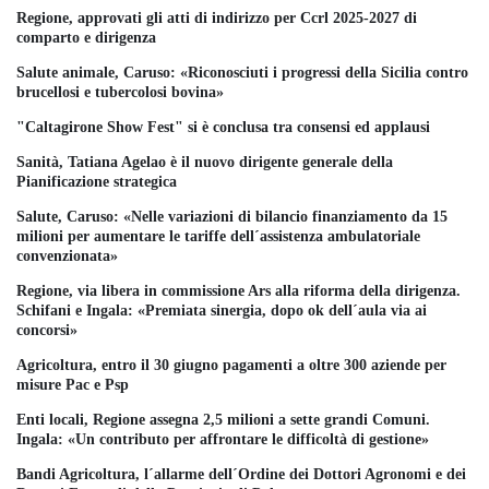
Regione, approvati gli atti di indirizzo per Ccrl 2025-2027 di
comparto e dirigenza
Salute animale, Caruso: «Riconosciuti i progressi della Sicilia contro
brucellosi e tubercolosi bovina»
"Caltagirone Show Fest" si è conclusa tra consensi ed applausi
Sanità, Tatiana Agelao è il nuovo dirigente generale della
Pianificazione strategica
Salute, Caruso: «Nelle variazioni di bilancio finanziamento da 15
milioni per aumentare le tariffe dell´assistenza ambulatoriale
convenzionata»
Regione, via libera in commissione Ars alla riforma della dirigenza.
Schifani e Ingala: «Premiata sinergia, dopo ok dell´aula via ai
concorsi»
Agricoltura, entro il 30 giugno pagamenti a oltre 300 aziende per
misure Pac e Psp
Enti locali, Regione assegna 2,5 milioni a sette grandi Comuni.
Ingala: «Un contributo per affrontare le difficoltà di gestione»
Bandi Agricoltura, l´allarme dell´Ordine dei Dottori Agronomi e dei