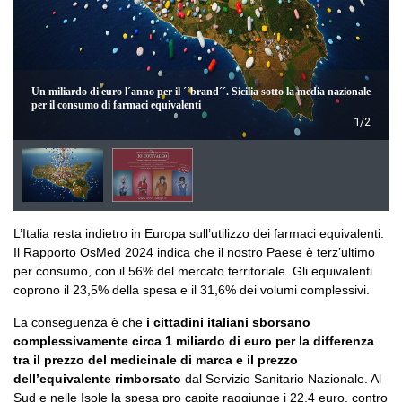
Un miliardo di euro l´anno per il ´´brand´´. Sicilia sotto la media nazionale
per il consumo di farmaci equivalenti
1/2
L’Italia resta indietro in Europa sull’utilizzo dei farmaci equivalenti.
Il Rapporto OsMed 2024 indica che il nostro Paese è terz’ultimo
per consumo, con il 56% del mercato territoriale. Gli equivalenti
coprono il 23,5% della spesa e il 31,6% dei volumi complessivi.
La conseguenza è che
i cittadini italiani sborsano
complessivamente circa 1 miliardo di euro per la differenza
tra il prezzo del medicinale di marca e il prezzo
dell’equivalente rimborsato
dal Servizio Sanitario Nazionale. Al
Sud e nelle Isole la spesa pro capite raggiunge i 22,4 euro, contro