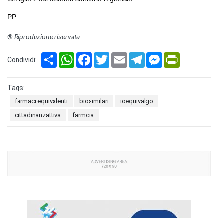
PP
® Riproduzione riservata
Share
WhatsApp
Facebook
Twitter
Email
Telegram
Messenger
PrintFriendl
Condividi:
Tags:
farmaci equivalenti
biosimilari
ioequivalgo
cittadinanzattiva
farmcia