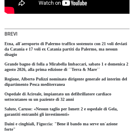
BREVI
Etna, all´aeroporto di Palermo traffico sostenuto con 21 voli deviati
da Catania e 17 voli ex Catania partiti da Palermo, ma nessun
disagio
Grande bagno di folla a Mirabella Imbaccari, sabato 1 e domenica 2
agosto 2026, alla prima edizione di ´´Terra & Mare´´
Regione, Alberto Pulizzi nominato dirigente generale ad interim del
dipartimento Pesca mediterranea
Ospedale di Acireale, impiantato un defibrillatore cardiaco
sottocutaneo su un paziente di 32 anni
Salute, Caruso: «Nessun taglio per Ismett 2 e ospedale di Gela,
garantiti entrambi gli investimenti»
Daini e cinghiali, Figuccia: "Bene il bando ma serve un´azione
forte"