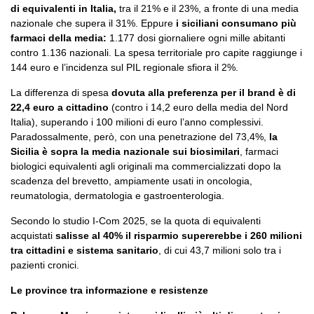
di equivalenti in Italia,
tra il 21% e il 23%, a fronte di una media
nazionale che supera il 31%. Eppure
i siciliani consumano più
farmaci della media:
1.177 dosi giornaliere ogni mille abitanti
contro 1.136 nazionali. La spesa territoriale pro capite raggiunge i
144 euro e l’incidenza sul PIL regionale sfiora il 2%.
La differenza di spesa
dovuta alla preferenza per il brand è di
22,4 euro a cittadino
(contro i 14,2 euro della media del Nord
Italia), superando i 100 milioni di euro l’anno complessivi.
Paradossalmente, però, con una penetrazione del 73,4%,
la
Sicilia è sopra la media nazionale sui biosimilari
, farmaci
biologici equivalenti agli originali ma commercializzati dopo la
scadenza del brevetto, ampiamente usati in oncologia,
reumatologia, dermatologia e gastroenterologia.
Secondo lo studio I-Com 2025, se la quota di equivalenti
acquistati
salisse al 40% il risparmio supererebbe i 260 milioni
tra cittadini e sistema sanitario
, di cui 43,7 milioni solo tra i
pazienti cronici.
Le province tra informazione e resistenze