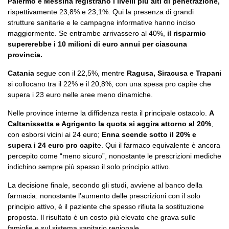
Palermo e Messina registrano i livelli più alti di penetrazione,
rispettivamente 23,8% e 23,1%. Qui la presenza di grandi
strutture sanitarie e le campagne informative hanno inciso
maggiormente. Se entrambe arrivassero al 40%,
il risparmio
supererebbe i 10 milioni di euro annui per ciascuna
provincia.
Catania
segue con il 22,5%, mentre
Ragusa, Siracusa e Trapan
i
si collocano tra il 22% e il 20,8%, con una spesa pro capite che
supera i 23 euro nelle aree meno dinamiche.
Nelle province interne la diffidenza resta il principale ostacolo.
A
Caltanissetta e Agrigento la quota si aggira attorno al 20%
,
con esborsi vicini ai 24 euro;
Enna scende sotto il 20% e
supera i 24 euro pro capit
e. Qui il farmaco equivalente è ancora
percepito come “meno sicuro”, nonostante le prescrizioni mediche
indichino sempre più spesso il solo principio attivo.
La decisione finale, secondo gli studi, avviene al banco della
farmacia: nonostante l’aumento delle prescrizioni con il solo
principio attivo, è il paziente che spesso rifiuta la sostituzione
proposta. Il risultato è un costo più elevato che grava sulle
famiglie e sul sistema sanitario regionale.