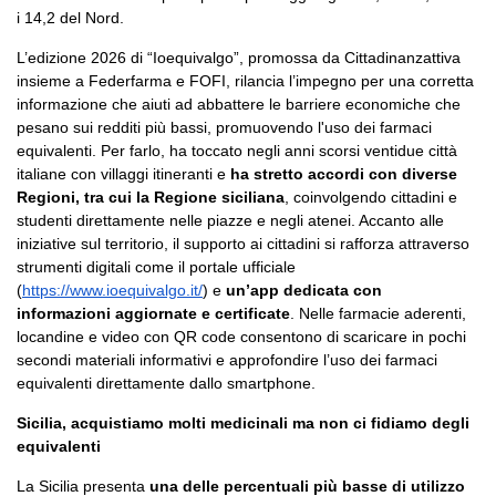
i 14,2 del Nord.
L’edizione 2026 di “Ioequivalgo”, promossa da Cittadinanzattiva
insieme a Federfarma e FOFI, rilancia l’impegno per una corretta
informazione che aiuti ad abbattere le barriere economiche che
pesano sui redditi più bassi, promuovendo l'uso dei farmaci
equivalenti. Per farlo, ha toccato negli anni scorsi ventidue città
italiane con villaggi itineranti e
ha stretto accordi con diverse
Regioni, tra cui la Regione siciliana
, coinvolgendo cittadini e
studenti direttamente nelle piazze e negli atenei. Accanto alle
iniziative sul territorio, il supporto ai cittadini si rafforza attraverso
strumenti digitali come il portale ufficiale
(
https://www.ioequivalgo.it/
) e
un’app dedicata con
informazioni aggiornate e certificate
. Nelle farmacie aderenti,
locandine e video con QR code consentono di scaricare in pochi
secondi materiali informativi e approfondire l’uso dei farmaci
equivalenti direttamente dallo smartphone.
Sicilia, acquistiamo molti medicinali ma non ci fidiamo degli
equivalenti
La Sicilia presenta
una delle percentuali più basse di utilizzo