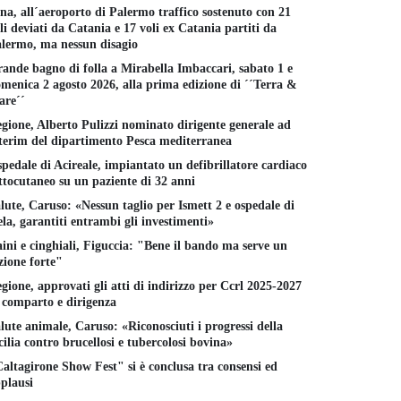
na, all´aeroporto di Palermo traffico sostenuto con 21
li deviati da Catania e 17 voli ex Catania partiti da
lermo, ma nessun disagio
ande bagno di folla a Mirabella Imbaccari, sabato 1 e
menica 2 agosto 2026, alla prima edizione di ´´Terra &
re´´
gione, Alberto Pulizzi nominato dirigente generale ad
terim del dipartimento Pesca mediterranea
pedale di Acireale, impiantato un defibrillatore cardiaco
ttocutaneo su un paziente di 32 anni
lute, Caruso: «Nessun taglio per Ismett 2 e ospedale di
la, garantiti entrambi gli investimenti»
ini e cinghiali, Figuccia: "Bene il bando ma serve un
zione forte"
gione, approvati gli atti di indirizzo per Ccrl 2025-2027
 comparto e dirigenza
lute animale, Caruso: «Riconosciuti i progressi della
cilia contro brucellosi e tubercolosi bovina»
altagirone Show Fest" si è conclusa tra consensi ed
plausi