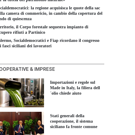
cialdemocratici: la regione acquisisca le quote della sac
lla camera di commericio, in cambio della copertura del
ndo di quiescenza
rritorio, il Corpo forestale sequestra impianto di
cupero rifiuti a Partinico
lermo, Socialdemocratici e Fiap ricordano il congresso
i fasci siciliani dei lavoratori
OOPERATIVE & IMPRESE
Importazioni e regole sul
Made in Italy, la filiera dell
´olio chiede aiuto
Stati generali della
cooperazione, il sistema
siciliano fa fronte comune