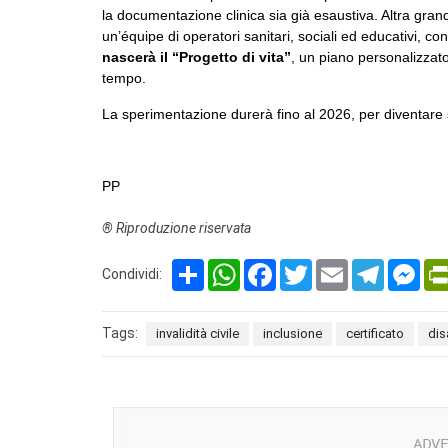
la documentazione clinica sia già esaustiva. Altra gran
un’équipe di operatori sanitari, sociali ed educativi, c
nascerà il “Progetto di vita”
, un piano personalizzato
tempo.
La sperimentazione durerà fino al 2026, per diventare
PP
® Riproduzione riservata
Share
WhatsApp
Facebook
Twitter
Email
Telegram
Mes
Condividi:
Tags:
invalidità civile
inclusione
certificato
dis