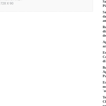
Sa
Pi
Sa
da
am
Re
di
de
Ag
az
En
Co
di
Ba
Ag
P
Ec
mo
´e
Te
Cl
pe