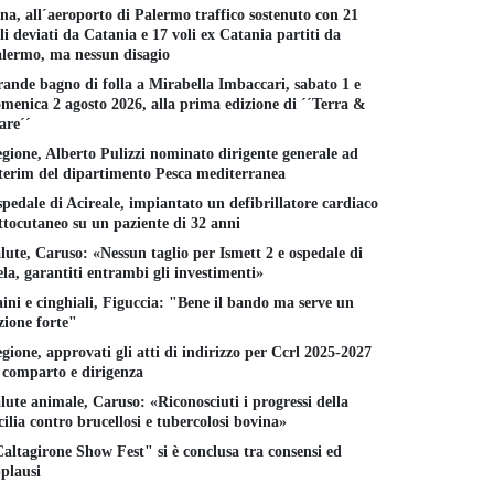
na, all´aeroporto di Palermo traffico sostenuto con 21
li deviati da Catania e 17 voli ex Catania partiti da
lermo, ma nessun disagio
ande bagno di folla a Mirabella Imbaccari, sabato 1 e
menica 2 agosto 2026, alla prima edizione di ´´Terra &
re´´
gione, Alberto Pulizzi nominato dirigente generale ad
terim del dipartimento Pesca mediterranea
pedale di Acireale, impiantato un defibrillatore cardiaco
ttocutaneo su un paziente di 32 anni
lute, Caruso: «Nessun taglio per Ismett 2 e ospedale di
la, garantiti entrambi gli investimenti»
ini e cinghiali, Figuccia: "Bene il bando ma serve un
zione forte"
gione, approvati gli atti di indirizzo per Ccrl 2025-2027
 comparto e dirigenza
lute animale, Caruso: «Riconosciuti i progressi della
cilia contro brucellosi e tubercolosi bovina»
altagirone Show Fest" si è conclusa tra consensi ed
plausi