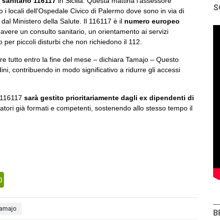
r sanitario 116117
in Sicilia. Questa mattina l’assessore
S
to i locali dell’Ospedale Civico di Palermo dove sono in via di
dal Ministero della Salute. Il 116117 è il
numero europeo
avere un consulto sanitario, un orientamento ai servizi
o per piccoli disturbi che non richiedono il 112.
e tutto entro la fine del mese – dichiara Tamajo – Questo
adini, contribuendo in modo significativo a ridurre gli accessi
l 116117
sarà gestito prioritariamente dagli ex dipendenti di
atori già formati e competenti, sostenendo allo stesso tempo il
senger
PrintFriendly
tamajo
B