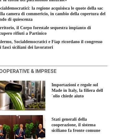
cialdemocratici: la regione acquisisca le quote della sac
lla camera di commericio, in cambio della copertura del
ndo di quiescenza
rritorio, il Corpo forestale sequestra impianto di
cupero rifiuti a Partinico
lermo, Socialdemocratici e Fiap ricordano il congresso
i fasci siciliani dei lavoratori
OOPERATIVE & IMPRESE
Importazioni e regole sul
Made in Italy, la filiera dell
´olio chiede aiuto
Stati generali della
cooperazione, il sistema
siciliano fa fronte comune