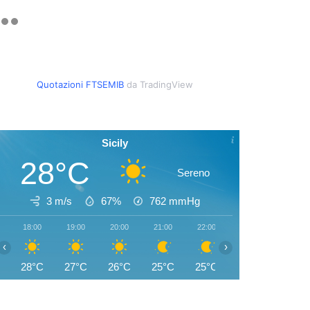
Quotazioni FTSEMIB
da TradingView
Sicily
28°C
Sereno
3 m/s
67%
762
mmHg
18:00
19:00
20:00
21:00
22:00
23:00
00:00
‹
›
28°C
27°C
26°C
25°C
25°C
24°C
24°C