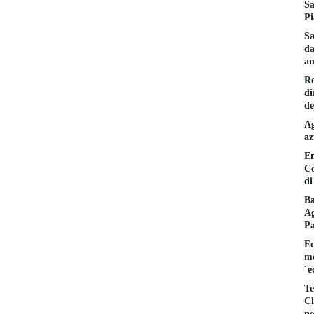
Sa
Pi
Sa
da
am
Re
di
de
Ag
az
En
Co
di
Ba
Ag
P
Ec
mo
´e
Te
Cl
pe