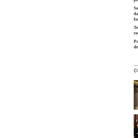
So
da
fo
Te
re
Pa
de
C