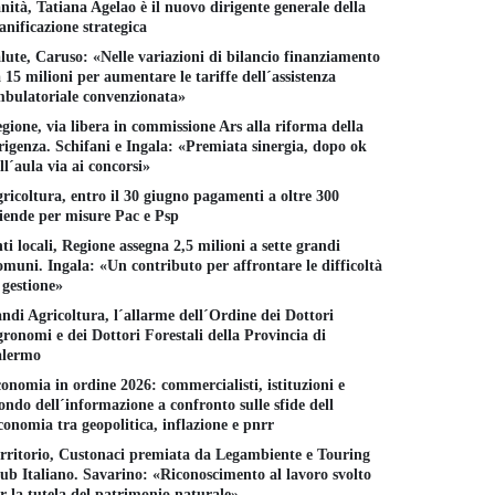
nità, Tatiana Agelao è il nuovo dirigente generale della
anificazione strategica
lute, Caruso: «Nelle variazioni di bilancio finanziamento
 15 milioni per aumentare le tariffe dell´assistenza
bulatoriale convenzionata»
gione, via libera in commissione Ars alla riforma della
rigenza. Schifani e Ingala: «Premiata sinergia, dopo ok
ll´aula via ai concorsi»
ricoltura, entro il 30 giugno pagamenti a oltre 300
iende per misure Pac e Psp
ti locali, Regione assegna 2,5 milioni a sette grandi
muni. Ingala: «Un contributo per affrontare le difficoltà
 gestione»
ndi Agricoltura, l´allarme dell´Ordine dei Dottori
ronomi e dei Dottori Forestali della Provincia di
alermo
onomia in ordine 2026: commercialisti, istituzioni e
ndo dell´informazione a confronto sulle sfide dell
conomia tra geopolitica, inflazione e pnrr
rritorio, Custonaci premiata da Legambiente e Touring
ub Italiano. Savarino: «Riconoscimento al lavoro svolto
r la tutela del patrimonio naturale»