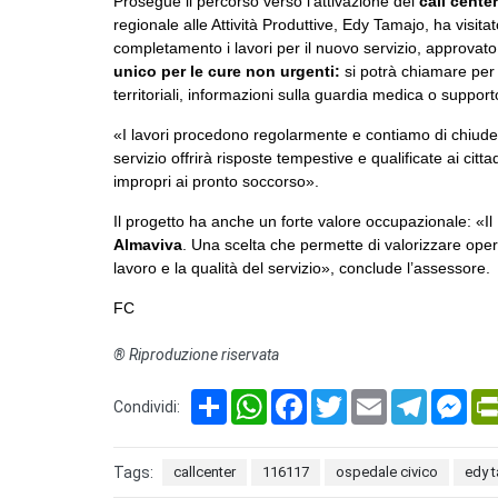
Prosegue il percorso verso l’attivazione del
call cente
regionale alle Attività Produttive, Edy Tamajo, ha visita
completamento i lavori per il nuovo servizio, approvato 
unico per le cure non urgenti:
si potrà chiamare per 
territoriali, informazioni sulla guardia medica o support
«I lavori procedono regolarmente e contiamo di chiuder
servizio offrirà risposte tempestive e qualificate ai citt
impropri ai pronto soccorso».
Il progetto ha anche un forte valore occupazionale: «I
Almaviva
. Una scelta che permette di valorizzare oper
lavoro e la qualità del servizio», conclude l’assessore.
FC
® Riproduzione riservata
Share
WhatsApp
Facebook
Twitter
Email
Telegram
Mes
Condividi:
Tags:
callcenter
116117
ospedale civico
edy 