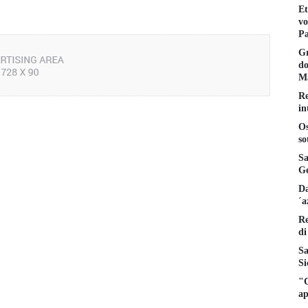
Et
vo
Pa
Gr
do
Ma
Re
in
Os
so
Sa
Ge
Da
´a
Re
di
Sa
Si
"C
ap