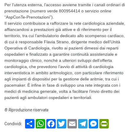
Per l’utenza esterna, l’accesso avviene tramite i canali ordinari di
prenotazione (numero verde 800954414 o servizio online
“AspConTe-Prenotazioni”).
Il servizio contribuisce a rafforzare la rete cardiologica aziendale,
affiancandosi a prestazioni già attive e di riferimento per il
territorio, tra cui l’ambulatorio dedicato allo scompenso cardiaco,
di cui è responsabile Flavia Strano, dirigente medico dell’Unità
Operativa di Cardiologia, rivolto ai pazienti dimessi dai reparti
ospedalieri e finalizzato a garantire continuità assistenziale e
monitoraggio clinico, nonché a ulteriori sviluppi dell’offerta
cardiologica, che prevedono l’avvio di attività di cardiologia
interventistica in ambito aritmologico, con particolare riferimento
agli impianti di dispositivi per la gestione delle aritmie, tra cui i
pacemaker. È infine in fase di sviluppo una rete integrata con i
medici di medicina generale, volta a facilitare l’invio diretto dei
pazienti agli ambulatori ospedalieri e territoriali.
® Riproduzione riservata
Share
WhatsApp
Facebook
Twitter
Email
Telegram
Messenger
PrintFriendl
Condividi: