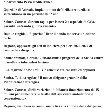
dipartimento Pesca mediterranea
Ospedale di Acireale, impiantato un defibrillatore cardiaco
sottocutaneo su un paziente di 32 anni
Salute, Caruso: «Nessun taglio per Ismett 2 e ospedale di Gela,
garantiti entrambi gli investimenti»
Daini e cinghiali, Figuccia: "Bene il bando ma serve un´azione
forte"
Regione, approvati gli atti di indirizzo per Ccrl 2025-2027 di
comparto e dirigenza
Salute animale, Caruso: «Riconosciuti i progressi della Sicilia contro
brucellosi e tubercolosi bovina»
"Caltagirone Show Fest" si è conclusa tra consensi ed applausi
Sanità, Tatiana Agelao è il nuovo dirigente generale della
Pianificazione strategica
Salute, Caruso: «Nelle variazioni di bilancio finanziamento da 15
milioni per aumentare le tariffe dell´assistenza ambulatoriale
convenzionata»
Regione, via libera in commissione Ars alla riforma della dirigenza.