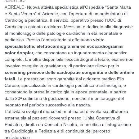
Salvo Cona
ACIREALE -
Nuova attività specialistica all’Ospedale “Santa Marta
e Santa Venera” di Acireale, con l’apertura di un ambulatorio di
Cardiologia pediatrica. Il servizio, operativo presso l’UOC di
Cardiologia guidata da Marco Messina, è dedicato alla diagnosi e
al monitoraggio delle patologie cardiache in età neonatale e
pediatrica. Presso l’ambulatorio si effettuano
visite
specialistiche, elettrocardiogrammi ed ecocardiogrammi
color doppler,
che consentono un inquadramento diagnostico
completo. È inoltre disponibile l’ecocardiografia fetale, esame non
invasivo eseguito in gravidanza, di particolare rilievo per lo
screening precoce delle cardiopatie congenite e delle aritmie
fetali.
Le prestazioni sono garantite dal dirigente medico Elio
Caruso, specializzato in cardiologia pediatrica e aritmologia, e
consentono la presa in carico già in epoca prenatale, a partire
dalla 20ª settimana di gestazione, nonché il monitoraggio del
neonato nel periodo successivo alla nascita.
L’attività si svolge il mercoledì mattina ed è rivolta sia all’utenza
esterna sia ai pazienti ricoverati presso l’Unità Operativa di
Pediatria, diretta da Concetta Nicotra, in un’ottica di integrazione
tra Cardiologia e Pediatria e di continuità del percorso
assistenziale.