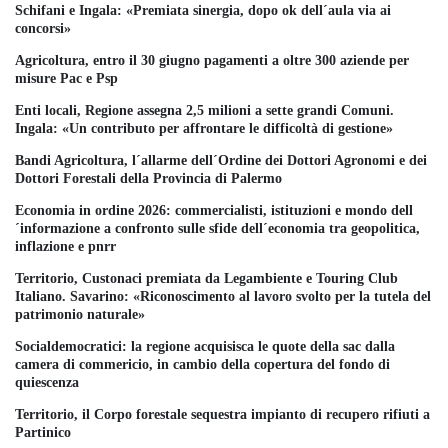
Schifani e Ingala: «Premiata sinergia, dopo ok dell´aula via ai
concorsi»
Agricoltura, entro il 30 giugno pagamenti a oltre 300 aziende per
misure Pac e Psp
Enti locali, Regione assegna 2,5 milioni a sette grandi Comuni.
Ingala: «Un contributo per affrontare le difficoltà di gestione»
Bandi Agricoltura, l´allarme dell´Ordine dei Dottori Agronomi e dei
Dottori Forestali della Provincia di Palermo
Economia in ordine 2026: commercialisti, istituzioni e mondo dell
´informazione a confronto sulle sfide dell´economia tra geopolitica,
inflazione e pnrr
Territorio, Custonaci premiata da Legambiente e Touring Club
Italiano. Savarino: «Riconoscimento al lavoro svolto per la tutela del
patrimonio naturale»
Socialdemocratici: la regione acquisisca le quote della sac dalla
camera di commericio, in cambio della copertura del fondo di
quiescenza
Territorio, il Corpo forestale sequestra impianto di recupero rifiuti a
Partinico