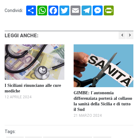
Share
WhatsApp
Facebook
Twitter
Email
Telegram
Messenger
PrintFriendl
Condividi:
LEGGI ANCHE:
I Siciliani rinunciano alle cure
mediche
GIMBE: l´autonomia
12 APRILE 2024
differenziata porterà al collasso
la sanità della Sicilia e di tutto
il Sud
21 MARZO 2024
Tags: