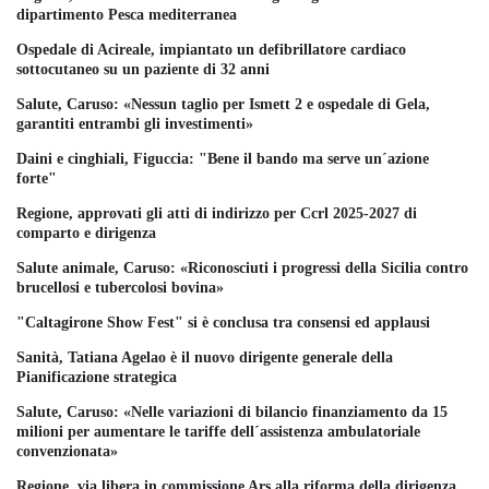
dipartimento Pesca mediterranea
Ospedale di Acireale, impiantato un defibrillatore cardiaco
sottocutaneo su un paziente di 32 anni
Salute, Caruso: «Nessun taglio per Ismett 2 e ospedale di Gela,
garantiti entrambi gli investimenti»
Daini e cinghiali, Figuccia: "Bene il bando ma serve un´azione
forte"
Regione, approvati gli atti di indirizzo per Ccrl 2025-2027 di
comparto e dirigenza
Salute animale, Caruso: «Riconosciuti i progressi della Sicilia contro
brucellosi e tubercolosi bovina»
"Caltagirone Show Fest" si è conclusa tra consensi ed applausi
Sanità, Tatiana Agelao è il nuovo dirigente generale della
Pianificazione strategica
Salute, Caruso: «Nelle variazioni di bilancio finanziamento da 15
milioni per aumentare le tariffe dell´assistenza ambulatoriale
convenzionata»
Regione, via libera in commissione Ars alla riforma della dirigenza.