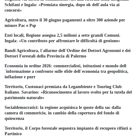
Schifani e Ingala: «Premiata sinergia, dopo ok dell´aula via ai
concorsi»
Agricoltura, entro il 30 giugno pagamenti a oltre 300 aziende per
misure Pac e Psp
Enti locali, Regione assegna 2,5 milioni a sette grandi Comuni.
Ingala: «Un contributo per affrontare le difficoltà di gestione»
Bandi Agricoltura, l´allarme dell´Ordine dei Dottori Agronomi e dei
Dottori Forestali della Provincia di Palermo
Economia in ordine 2026: commercialisti, istituzioni e mondo dell
´informazione a confronto sulle sfide dell´economia tra geopolitica,
inflazione e pnrr
Territorio, Custonaci premiata da Legambiente e Touring Club
Italiano. Savarino: «Riconoscimento al lavoro svolto per la tutela del
patrimonio naturale»
Socialdemocratici: la regione acquisisca le quote della sac dalla
camera di commericio, in cambio della copertura del fondo di
quiescenza
Territorio, il Corpo forestale sequestra impianto di recupero rifiuti a
Partinico