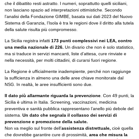
che il dibattito resti astratto. I numeri, soprattutto quelli siciliani,
non lasciano spazio ad interpretazioni ottimistiche. Secondo
l’analisi della Fondazione GIMBE, basata sui dati 2023 del Nuovo
Sistema di Garanzia, l’Isola è tra le regioni dove il diritto alla tutela
della salute risulta più compromesso.
La Sicilia registra infatti
173 punti complessivi nei LEA, contro
una media nazionale di 226.
Un divario che non è solo statistico,
ma si traduce in servizi mancanti, liste d’attesa, cure rinviate e
nella necessità, per molti cittadini, di curarsi fuori regione.
La Regione è ufficialmente inadempiente, perché non raggiunge
la sufficienza in almeno una delle aree chiave monitorate dal
NSG. In realtà, le aree insufficienti sono due.
Il dato più allarmante riguarda la prevenzione
. Con 49 punti, la
Sicilia è ultima in Italia. Screening, vaccinazioni, medicina
preventiva e sanità pubblica rappresentano l’anello più debole del
sistema.
Un dato che segnala il collasso dei servizi di
prevenzione e promozione della salute.
Non va meglio sul fronte dell’
assistenza distrettuale,
cioè quella
che dovrebbe garantire cure di prossimità,
area che misura la