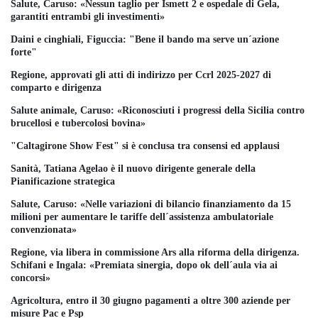
Salute, Caruso: «Nessun taglio per Ismett 2 e ospedale di Gela,
garantiti entrambi gli investimenti»
Daini e cinghiali, Figuccia: "Bene il bando ma serve un´azione
forte"
Regione, approvati gli atti di indirizzo per Ccrl 2025-2027 di
comparto e dirigenza
Salute animale, Caruso: «Riconosciuti i progressi della Sicilia contro
brucellosi e tubercolosi bovina»
"Caltagirone Show Fest" si è conclusa tra consensi ed applausi
Sanità, Tatiana Agelao è il nuovo dirigente generale della
Pianificazione strategica
Salute, Caruso: «Nelle variazioni di bilancio finanziamento da 15
milioni per aumentare le tariffe dell´assistenza ambulatoriale
convenzionata»
Regione, via libera in commissione Ars alla riforma della dirigenza.
Schifani e Ingala: «Premiata sinergia, dopo ok dell´aula via ai
concorsi»
Agricoltura, entro il 30 giugno pagamenti a oltre 300 aziende per
misure Pac e Psp