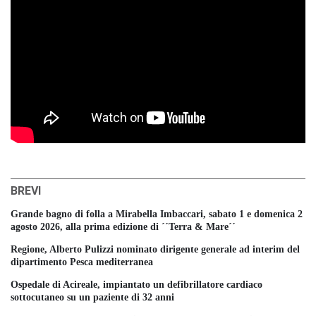
BREVI
Grande bagno di folla a Mirabella Imbaccari, sabato 1 e domenica 2
agosto 2026, alla prima edizione di ´´Terra & Mare´´
Regione, Alberto Pulizzi nominato dirigente generale ad interim del
dipartimento Pesca mediterranea
Ospedale di Acireale, impiantato un defibrillatore cardiaco
sottocutaneo su un paziente di 32 anni