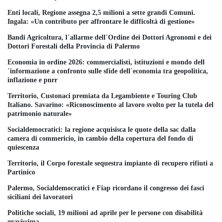
Enti locali, Regione assegna 2,5 milioni a sette grandi Comuni.
Ingala: «Un contributo per affrontare le difficoltà di gestione»
Bandi Agricoltura, l´allarme dell´Ordine dei Dottori Agronomi e dei
Dottori Forestali della Provincia di Palermo
Economia in ordine 2026: commercialisti, istituzioni e mondo dell
´informazione a confronto sulle sfide dell´economia tra geopolitica,
inflazione e pnrr
Territorio, Custonaci premiata da Legambiente e Touring Club
Italiano. Savarino: «Riconoscimento al lavoro svolto per la tutela del
patrimonio naturale»
Socialdemocratici: la regione acquisisca le quote della sac dalla
camera di commericio, in cambio della copertura del fondo di
quiescenza
Territorio, il Corpo forestale sequestra impianto di recupero rifiuti a
Partinico
Palermo, Socialdemocratici e Fiap ricordano il congresso dei fasci
siciliani dei lavoratori
Politiche sociali, 19 milioni ad aprile per le persone con disabilità
gravissima