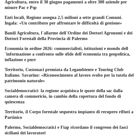
Agricoltura, entro il 30 giugno pagamenti a oltre 300 aziende per
misure Pac e Psp
Enti locali, Regione assegna 2,5 milioni a sette grandi Comuni.
Ingala: «Un contributo per affrontare le difficoltà di gestione»
Bandi Agricoltura, l´allarme dell´Ordine dei Dottori Agronomi e dei
Dottori Forestali della Provincia di Palermo
Economia in ordine 2026: commercialisti, istituzioni e mondo dell
´informazione a confronto sulle sfide dell´economia tra geopolitica,
inflazione e pnrr
Territorio, Custonaci premiata da Legambiente e Touring Club
Italiano. Savarino: «Riconoscimento al lavoro svolto per la tutela del
patrimonio naturale»
Socialdemocratici: la regione acquisisca le quote della sac dalla
camera di commericio, in cambio della copertura del fondo di
quiescenza
Territorio, il Corpo forestale sequestra impianto di recupero rifiuti a
Partinico
Palermo, Socialdemocratici e Fiap ricordano il congresso dei fasci
siciliani dei lavoratori