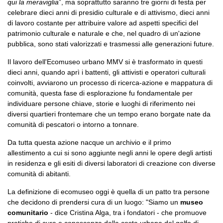
qui la meraviglia
”, ma soprattutto saranno tre giorni di festa per
celebrare dieci anni di presidio culturale e di attivismo, dieci anni
di lavoro costante per attribuire valore ad aspetti specifici del
patrimonio culturale e naturale e che, nel quadro di un'azione
pubblica, sono stati valorizzati e trasmessi alle generazioni future.
Il lavoro dell'Ecomuseo urbano MMV si è trasformato in questi
dieci anni, quando aprì i battenti, gli attivisti e operatori culturali
coinvolti, avviarono un processo di ricerca-azione e mappatura di
comunità, questa fase di esplorazione fu fondamentale per
individuare persone chiave, storie e luoghi di riferimento nei
diversi quartieri frontemare che un tempo erano borgate nate da
comunità di pescatori o intorno a tonnare.
Da tutta questa azione nacque un archivio e il primo
allestimento a cui si sono aggiunte negli anni le opere degli artisti
in residenza e gli esiti di diversi laboratori di creazione con diverse
comunità di abitanti.
La definizione di ecomuseo oggi è quella di un patto tra persone
che decidono di prendersi cura di un luogo: "Siamo un
museo
comunitario
- dice Cristina Alga, tra i fondatori - che promuove
pratiche di cura e conoscenza della costa urbana del golfo di