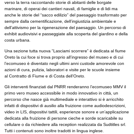
verso la terra raccontando storie di abitanti delle borgate
marinare, di operai dei cantieri navali, di famiglie e di lidi ma
anche le storie del “sacco edilizio” del paesaggio trasformato per
sempre dalla cementificazione, dell’ingiustizia ambientale e
dell’attivismo per la rigenerazione del paesaggio. Un percorso di
exhibit audiovisivi e passeggiate alla scoperta del giardino e della
costa urbana.
Una sezione tutta nuova “Lasciami scorrere” è dedicata al fiume
Oreto la cui foce si trova proprio all’ingresso del museo e di cui
l’ecomuseo è diventato negli ultimi anni custode amorevole con
azioni di cura, pulizia, laboratori e visite per le scuole insieme
al
Contratto di Fiume e di Costa dell’Oreto
.
Gli interventi finanziati dal PNRR renderanno l’ecomuseo MMV il
primo vero museo accessibile in modo innovativo in città, un
percorso che nasce già multimediale e interattivo si è arricchito
infatti di dispositivi di ausilio alla fruizione come audiodescrizioni,
video in LIS, dispositivi tattili, esperienze sonore e un’applicazione
dedicata alla fruizione di persone cieche e sorde scaricabile su
cellulare o da richiedere alla reception realizzata da Sudtitles srl.
Tutti i contenuti sono inoltre tradotti in lingua inglese.