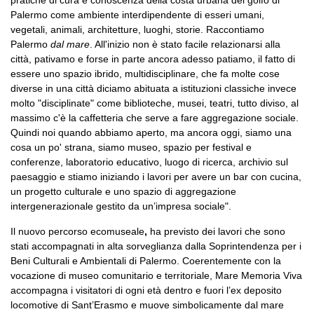
Palermo come ambiente interdipendente di esseri umani,
vegetali, animali, architetture, luoghi, storie. Raccontiamo
Palermo
dal mare
. All'inizio non è stato facile relazionarsi alla
città, pativamo e forse in parte ancora adesso patiamo, il fatto di
essere uno spazio ibrido, multidisciplinare, che fa molte cose
diverse in una città diciamo abituata a istituzioni classiche invece
molto "disciplinate" come biblioteche, musei, teatri, tutto diviso, al
massimo c'è la caffetteria che serve a fare aggregazione sociale.
Quindi noi quando abbiamo aperto, ma ancora oggi, siamo una
cosa un po' strana, siamo museo, spazio per festival e
conferenze, laboratorio educativo, luogo di ricerca, archivio sul
paesaggio e stiamo iniziando i lavori per avere un bar con cucina,
un progetto culturale e uno spazio di aggregazione
intergenerazionale gestito da un’impresa sociale".
Il nuovo percorso ecomuseale
,
ha previsto dei lavori che sono
stati accompagnati in alta sorveglianza dalla Soprintendenza per i
Beni Culturali e Ambientali di Palermo. Coerentemente con la
vocazione di museo comunitario e territoriale, Mare Memoria Viva
accompagna i visitatori di ogni età dentro e fuori l’ex deposito
locomotive di Sant’Erasmo e muove simbolicamente dal mare