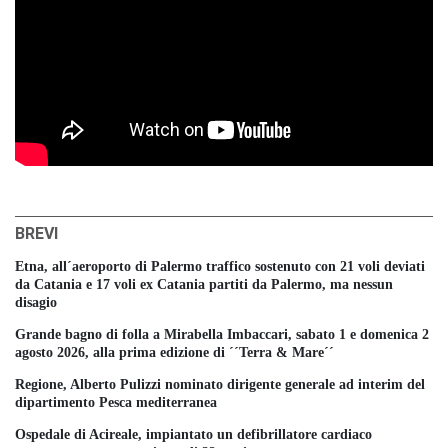
BREVI
Etna, all´aeroporto di Palermo traffico sostenuto con 21 voli deviati
da Catania e 17 voli ex Catania partiti da Palermo, ma nessun
disagio
Grande bagno di folla a Mirabella Imbaccari, sabato 1 e domenica 2
agosto 2026, alla prima edizione di ´´Terra & Mare´´
Regione, Alberto Pulizzi nominato dirigente generale ad interim del
dipartimento Pesca mediterranea
Ospedale di Acireale, impiantato un defibrillatore cardiaco