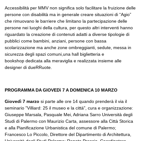
Accessibilità per MMV non significa solo facilitare la fruizione delle
persone con disabilità ma in generale creare situazioni di “Agio”
che rimuovano le barriere che limitano la partecipazione delle
persone nei luoghi della cultura, per questo altri interventi hanno
riguardato la creazione di contenuti adatti a diverse tipologie di
pubblici come bambini, anziani, persone con bassa
scolarizzazione ma anche zone ombreggianti, sedute, messa in
sicurezza degli spazi comuni,una hall biglietteria e
bookshop dedicata alla meraviglia e realizzata insieme alle
designer di dueRRuote.
PROGRAMMA DA GIOVEDì 7 A DOMENICA 10 MARZO
Giovedì 7 marzo
si parte alle ore 14 quando prenderà il via il
seminario "Villiard: 25 il museo e la città", cura e organizzazione:
Giuseppe Marsala, Pasquale Mei, Adriana Sarro
Università degli
Studi di Palermo con Maurizio Carta, assessore alla Città Storica
e alla Pianificazione Urbanistica del comune di Palermo;
Francesco Lo Piccolo, Direttore del Dipartimento di Architettura,
Università degli Studi Palermo; Renata Prescia, Coordinatore