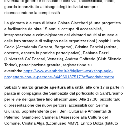
diversità di genere e sessuale e così via; l’accessibilità, infatti,
guarda innanzitutto ai bisogni degli individui sempre
riconoscendone la complessità.
La giornata è a cura di Maria Chiara Ciaccheri (è una progettista
e facilitatrice da oltre 15 anni si occupa di accessibilità,
interpretazione e coinvolgimento dei visitatori adulti al museo e
delle loro strategie di sviluppo nelle organizzazioni.) ospiti: Lucia
Cecio (Accademia Carrara, Bergamo), Cristina Pancini (artista,
docente, esperta in pratiche partecipative), Fabiana Fazzi
(Università Ca’ Foscari, Venezia), Andrea Goffredo (Club Silencio,
Torino), partecipazione gratuita, registrazione su
eventbrite
https://www.eventbrite.it/e/biglietti-workshop-agio-
progettare-con-le-persone-844960137517?aff=oddtdtcreator
Sabato
9 marzo grande apertura alla città
, alle ore 17 si parte in
parata in compagnia dei Sambazita dal porticciolo di Sant’Erasmo
per le vie del quartiere fino all’ecomuseo. Alle 17.30, piccolo talk
di presentazione dei nuovi percorsi accessibili con Selima
Giuliano, Soprintendente per i Beni Culturali e Ambientali di
Palermo, Giampiero Cannella l’Assessore alla Cultura del
Comune, Cristina Alga (Ecomuseo MMV), Enrico Dolza (Istituto