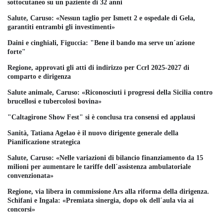
sottocutaneo su un paziente di 32 anni
Salute, Caruso: «Nessun taglio per Ismett 2 e ospedale di Gela,
garantiti entrambi gli investimenti»
Daini e cinghiali, Figuccia: "Bene il bando ma serve un´azione
forte"
Regione, approvati gli atti di indirizzo per Ccrl 2025-2027 di
comparto e dirigenza
Salute animale, Caruso: «Riconosciuti i progressi della Sicilia contro
brucellosi e tubercolosi bovina»
"Caltagirone Show Fest" si è conclusa tra consensi ed applausi
Sanità, Tatiana Agelao è il nuovo dirigente generale della
Pianificazione strategica
Salute, Caruso: «Nelle variazioni di bilancio finanziamento da 15
milioni per aumentare le tariffe dell´assistenza ambulatoriale
convenzionata»
Regione, via libera in commissione Ars alla riforma della dirigenza.
Schifani e Ingala: «Premiata sinergia, dopo ok dell´aula via ai
concorsi»