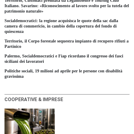
Territorio, Custonaci premiata da Legambiente e Touring Club
Italiano. Savarino: «Riconoscimento al lavoro svolto per la tutela del
patrimonio naturale»
Socialdemocratici: la regione acquisisca le quote della sac dalla
camera di commericio, in cambio della copertura del fondo di
quiescenza
Territorio, il Corpo forestale sequestra impianto di recupero rifiuti a
Partinico
Palermo, Socialdemocratici e Fiap ricordano il congresso dei fasci
siciliani dei lavoratori
Politiche sociali, 19 milioni ad aprile per le persone con disabilità
gravissima
COOPERATIVE & IMPRESE