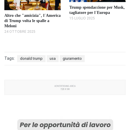
Trump spendaccione per Musk,
tagliatore per l´Europa
Altro che "amicizia", l´America
15 LUGLIO 2025
di Trump volta le spalle a
Meloni
24 OTTOBRE 2025
Tags:
donald trump
usa
giuramento